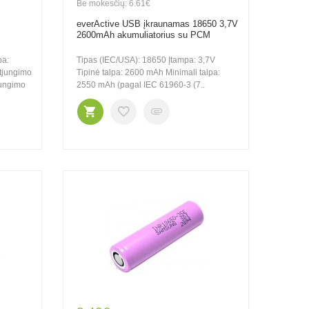
Be mokesčių: 6.61€
everActive USB įkraunamas 18650 3,7V
2600mAh akumuliatorius su PCM
pa:
Tipas (IEC/USA): 18650 Įtampa: 3,7V
tjungimo
Tipinė talpa: 2600 mAh Minimali talpa:
jungimo
2550 mAh (pagal IEC 61960-3 (7..