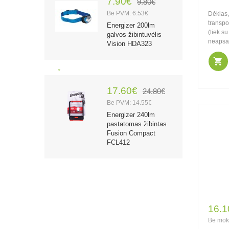
7.90€
9.80€
Be PVM: 6.53€
Dėklas, 
transpo
Energizer 200lm
(tiek s
galvos žibintuvėlis
neapsa
Vision HDA323
17.60€
24.80€
Be PVM: 14.55€
Energizer 240lm
pastatomas žibintas
Fusion Compact
FCL412
26.70€
37.80€
Be PVM: 22.07€
16.1
Energizer 500lm
Be mok
žibintas Camping