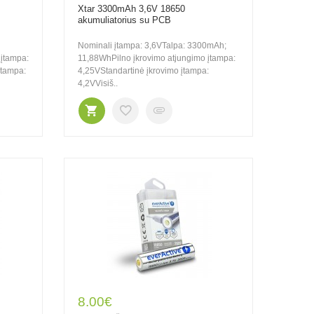
Xtar 3300mAh 3,6V 18650
akumuliatorius su PCB
Nominali įtampa: 3,6VTalpa: 3300mAh;
įtampa:
11,88WhPilno įkrovimo atjungimo įtampa:
įtampa:
4,25VStandartinė įkrovimo įtampa:
4,2VVisiš..
8.00€