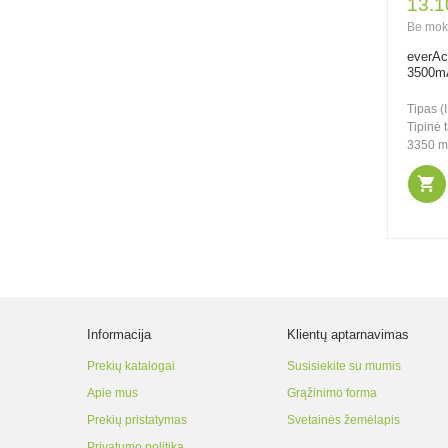
13.1
21.00€
28.00€
Be mok
Be PVM: 17.36€
everAc
Rayovac Extra
3500mA
elementai klausos
aparatams PR41 312,
Tipas (
80 vnt.
Tipinė 
3350 mA
21.00€
28.00€
Be PVM: 17.36€
Rayovac Extra
elementai klausos
aparatams PR48 13,
80 vnt.
Informacija
Klientų aptarnavimas
Prekių katalogai
Susisiekite su mumis
Apie mus
Grąžinimo forma
21.00€
28.00€
Prekių pristatymas
Svetainės žemėlapis
Be PVM: 17.36€
Rayovac Extra
Privatumo politika