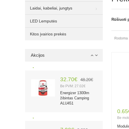
lemputė, 10 vnt.
Laidai, kabeliai, jungtys
Rūšiuoti 
LED Lemputės
1.00€
2.10€
Kitos įvairios prekės
Be PVM: 0.83€
Rodoma nu
Rocket Lithium CR2
3V 750mAh
elementas, 1 vnt.
Akcijos
32.70€
48.20€
Be PVM: 27.02€
Energizer 1300lm
žibintas Camping
ALU451
0.65
Be mok
Moduli