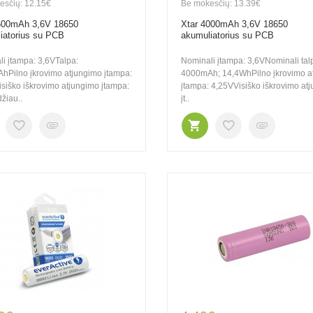
esčių: 12.15€
Be mokesčių: 13.39€
600mAh 3,6V 18650
Xtar 4000mAh 3,6V 18650
iatorius su PCB
akumuliatorius su PCB
i įtampa: 3,6VTalpa:
Nominali įtampa: 3,6VNominali tal
hPilno įkrovimo atjungimo įtampa:
4000mAh; 14,4WhPilno įkrovimo a
siško iškrovimo atjungimo įtampa:
įtampa: 4,25VVisiško iškrovimo at
žiau..
įt..