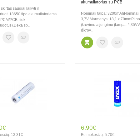
akumuliatorius su PCB
skirtas saugiai laikyti ir
Nominali talpa: 3200mAhNominali 
rtuoti 18650 tipo akumuliatoriams
3,7V Marmenys: 18,1 x 70mmPilno
u PCM/PCB, tiek
įkrovimo atjungimo įtampa: 4,35VV
ugotus).Dėka sp..
iškrov..
0€
6.90€
esčių: 13.31€
Be mokesčių: 5.70€