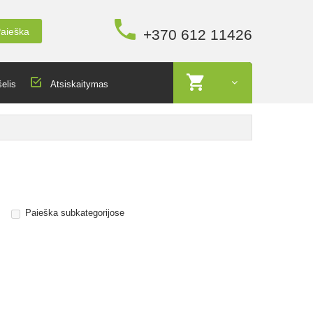
aieška
+370 612 11426
elis
Atsiskaitymas
Paieška subkategorijose