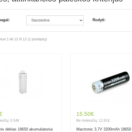
pagal:
Rodyti:
o 1 iki 12 iš 12 (1 puslapių)
€
15.50€
esčių: 0.54€
Be mokesčių: 12.81€
nis dėklas 18650 akumuliatoriui
Mactronic 3,7V 3200mAh 18650