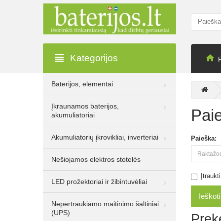
Kategorijos
Baterijos, elementai
13.30€
22.00€
Įkraunamos baterijos,
Be PVM: 10.99€
Pai
akumuliatoriai
Rocket 8W E14
720lm 3000K A+ LED
Akumuliatorių įkrovikliai, inverteriai
Paieška:
lemputė, 10 vnt.
Nešiojamos elektros stotelės
Įtrauk
LED prožektoriai ir žibintuvėliai
13.30€
22.00€
Be PVM: 10.99€
Nepertraukiamo maitinimo šaltiniai
Rocket 8W E27
(UPS)
Prekė
720lm 3000K A+ LED