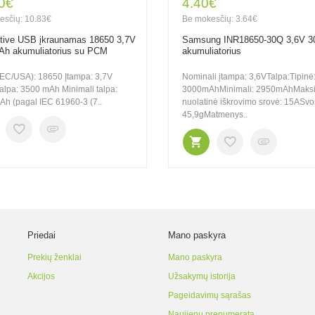
0€
4.40€
esčių: 10.83€
Be mokesčių: 3.64€
tive USB įkraunamas 18650 3,7V
Samsung INR18650-30Q 3,6V 
h akumuliatorius su PCM
akumuliatorius
IEC/USA): 18650 Įtampa: 3,7V
Nominali įtampa: 3,6VTalpa:Tipinė
talpa: 3500 mAh Minimali talpa:
3000mAhMinimali: 2950mAhMaksi
h (pagal IEC 61960-3 (7..
nuolatinė iškrovimo srovė: 15ASvor
45,9gMatmenys..
Priedai
Mano paskyra
Prekių ženklai
Mano paskyra
Akcijos
Užsakymų istorija
Pageidavimų sąrašas
Naujienų prenumerata