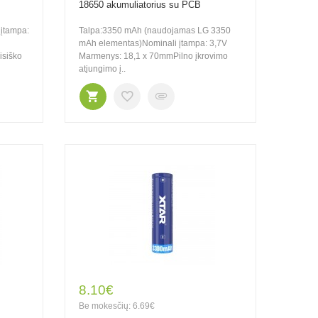
18650 akumuliatorius su PCB
įtampa:
Talpa:3350 mAh (naudojamas LG 3350
mAh elementas)Nominali įtampa: 3,7V
isiško
Marmenys: 18,1 x 70mmPilno įkrovimo
atjungimo į..
8.10€
Be mokesčių: 6.69€