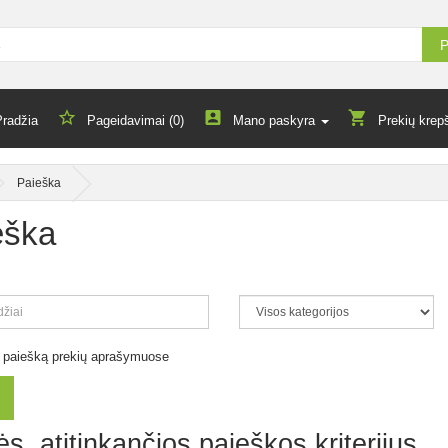
P
Pradžia
Pageidavimai (0)
Mano paskyra
Prekių krepš
Paieška
eška
ti paiešką prekių aprašymuose
s, atitinkančios paieškos kriterijus