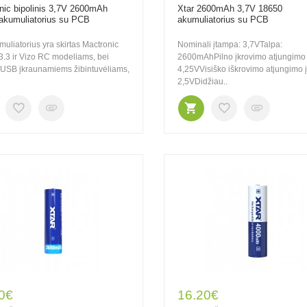
nic bipolinis 3,7V 2600mAh
Xtar 2600mAh 3,7V 18650
akumuliatorius su PCB
akumuliatorius su PCB
muliatorius yra skirtas Mactronic
Nominali įtampa: 3,7VTalpa:
3.3 ir Vizo RC modeliams, bei
2600mAhPilno įkrovimo atjungimo 
 USB įkraunamiems žibintuvėliams,
4,25VVisiško iškrovimo atjungimo 
2,5VDidžiau..
0€
16.20€