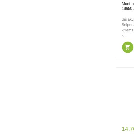
ESAL351
Mactro
18650 
Šis aku
Sniper 
24.00€
41.00€
kitiems
k..
Be PVM: 19.83€
Mactronic 130lm USB
įkraunamas
žibintuvėlis su
fokusavimo funkcija
Sniper 3.1
49.00€
74.00€
Be PVM: 40.50€
Mactronic įkraunamas
300lm galvos arba
šalmo žibintuvėlis
Ultimo
14.7