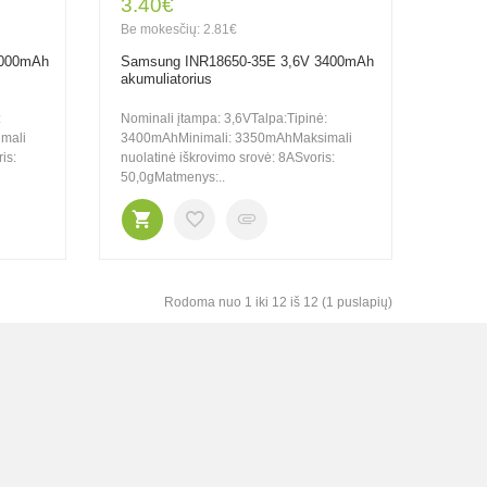
3.40€
Be mokesčių: 2.81€
3000mAh
Samsung INR18650-35E 3,6V 3400mAh
akumuliatorius
:
Nominali įtampa: 3,6VTalpa:Tipinė:
mali
3400mAhMinimali: 3350mAhMaksimali
is:
nuolatinė iškrovimo srovė: 8ASvoris:
50,0gMatmenys:..
Rodoma nuo 1 iki 12 iš 12 (1 puslapių)