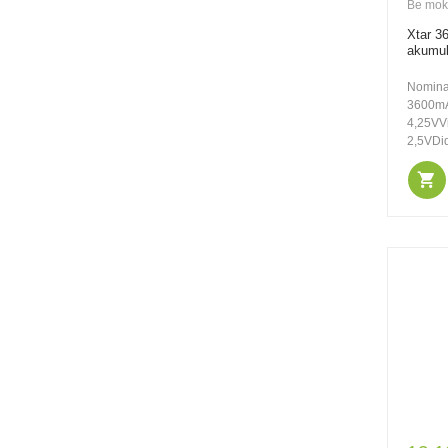
Be mok
Xtar 3
akumul
159.00€
210.00€
Nominal
Be PVM: 131.41€
3600mA
Mactronic naktinio
4,25VVi
matymo įrenginys
2,5VDid
NIGHT SCOUT 2x20
8.00€
10.50€
Be PVM: 6.61€
Nitecore micro-USB
įkraunamas 3,6V
650mAh 16340
akumuliatorius
NL1665R