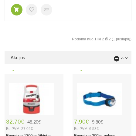
Rodoma nuo 1 iki 2 iš 2 (1 puslapių)
Akcijos
32.70€
7.90€
48.20€
9.80€
Be PVM: 27.02€
Be PVM: 6.53€
Energizer 1300lm žibintas
Energizer 200lm galvos