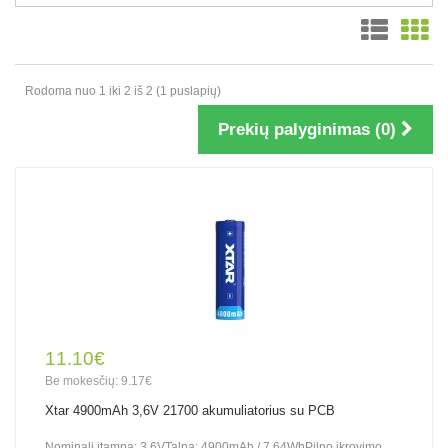
Rodoma nuo 1 iki 2 iš 2 (1 puslapių)
Prekių palyginimas (0)
11.10€
Be mokesčių: 9.17€
Xtar 4900mAh 3,6V 21700 akumuliatorius su PCB
Nominali įtampa: 3,6VTalpa: 4900mAh / 7,64WhPilno įkrovimo