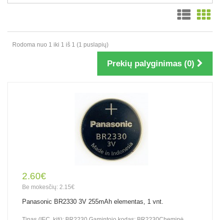
Rodoma nuo 1 iki 1 iš 1 (1 puslapių)
Prekių palyginimas (0)
2.60€
Be mokesčių: 2.15€
Panasonic BR2330 3V 255mAh elementas, 1 vnt.
Tipas (IEC, kiti): BR2230 Gamintojo kodas: BR2230Cheminė