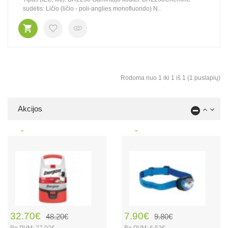
sudėtis: Ličio (ličio - poli-anglies monofluorido) N..
Rodoma nuo 1 iki 1 iš 1 (1 puslapių)
Akcijos
32.70€
7.90€
48.20€
9.80€