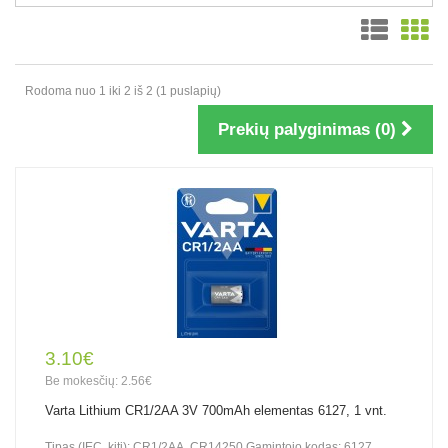
Rodoma nuo 1 iki 2 iš 2 (1 puslapių)
Prekių palyginimas (0)
3.10€
Be mokesčių: 2.56€
Varta Lithium CR1/2AA 3V 700mAh elementas 6127, 1 vnt.
Tipas (IEC, kiti): CR1/2AA, CR14250 Gamintojo kodas: 6127