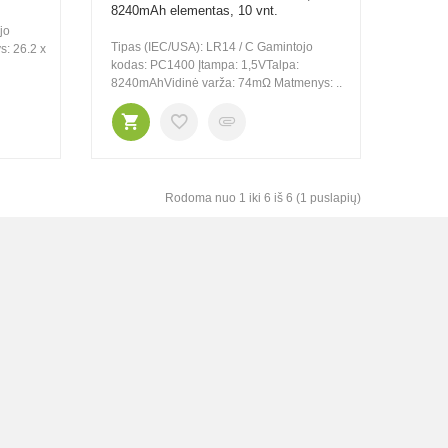
8240mAh elementas, 10 vnt.
jo
Tipas (IEC/USA): LR14 / C Gamintojo
: 26.2 x
kodas: PC1400 Įtampa: 1,5VTalpa:
8240mAhVidinė varža: 74mΩ Matmenys: ..
Rodoma nuo 1 iki 6 iš 6 (1 puslapių)