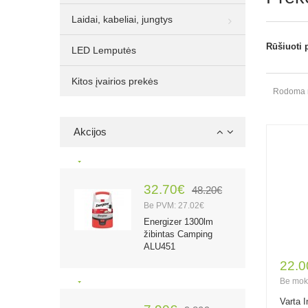
lemputė, 10 vnt.
Laidai, kabeliai, jungtys
Rūšiuoti 
LED Lemputės
1.00€
2.10€
Kitos įvairios prekės
Be PVM: 0.83€
Rodoma nu
Rocket Lithium CR2
3V 750mAh
elementas, 1 vnt.
Akcijos
32.70€
48.20€
Be PVM: 27.02€
Energizer 1300lm
žibintas Camping
ALU451
22.0
Be mok
Varta 