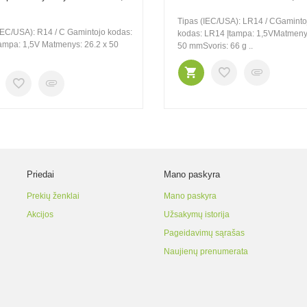
Tipas (IEC/USA): LR14 / CGaminto
IEC/USA): R14 / C Gamintojo kodas:
kodas: LR14 Įtampa: 1,5VMatmenys
ampa: 1,5V Matmenys: 26.2 x 50
50 mmSvoris: 66 g ..
Priedai
Mano paskyra
Prekių ženklai
Mano paskyra
Akcijos
Užsakymų istorija
Pageidavimų sąrašas
Naujienų prenumerata