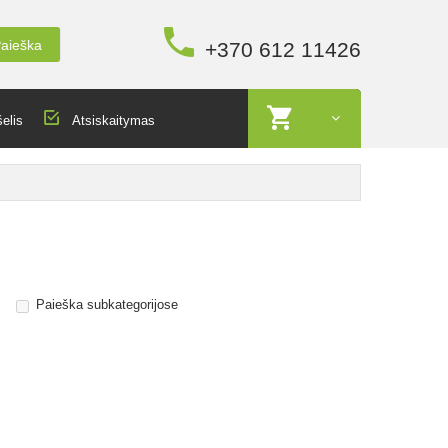
aieška
+370 612 11426
elis
Atsiskaitymas
Paieška subkategorijose