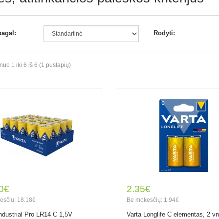
pagal:
Rodyti:
o 1 iki 6 iš 6 (1 puslapių)
0€
2.35€
esčių: 18.18€
Be mokesčių: 1.94€
Industrial Pro LR14 C 1,5V
Varta Longlife C elementas, 2 vn