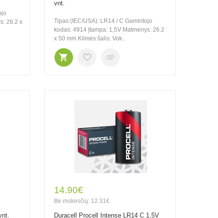
vnt.
ojo
Tipas (IEC/USA): LR14 / C Gamintojo
s: 26.2 x
kodas: 4914 Įtampa: 1,5V Matmenys: 26.2
x 50 mm Kilmės šalis: Vok..
14.90€
Be mokesčių: 12.31€
vnt.
Duracell Procell Intense LR14 C 1,5V