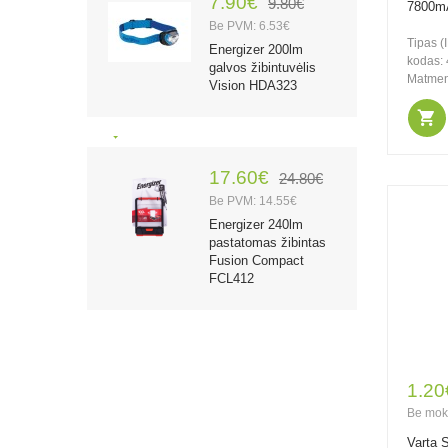
7.90€
9.80€
7800mA
Be PVM: 6.53€
Tipas (
Energizer 200lm
kodas:
galvos žibintuvėlis
Matmeny
Vision HDA323
17.60€
24.80€
Be PVM: 14.55€
Energizer 240lm
pastatomas žibintas
Fusion Compact
FCL412
26.70€
37.80€
1.20
Be PVM: 22.07€
Be mok
Energizer 500lm
žibintas Camping
Varta 