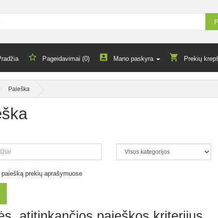
P
Pradžia
Pageidavimai (0)
Mano paskyra
Prekių krepš
Paieška
eška
ti paiešką prekių aprašymuose
s, atitinkančios paieškos kriterijus