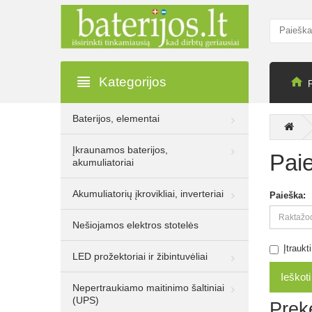
Kategorijos
Baterijos, elementai
13.30€
22.00€
Įkraunamos baterijos,
Be PVM: 10.99€
Pai
akumuliatoriai
Rocket 8W E14
720lm 3000K A+ LED
Akumuliatorių įkrovikliai, inverteriai
Paieška:
lemputė, 10 vnt.
Nešiojamos elektros stotelės
Įtrauk
LED prožektoriai ir žibintuvėliai
13.30€
22.00€
Be PVM: 10.99€
Nepertraukiamo maitinimo šaltiniai
Rocket 8W E27
(UPS)
Prekė
720lm 3000K A+ LED