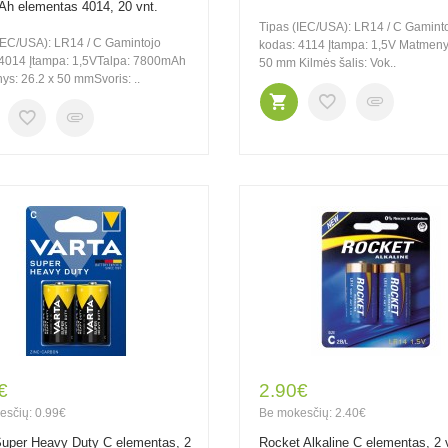
h elementas 4014, 20 vnt.
Tipas (IEC/USA): LR14 / C Gamint
IEC/USA): LR14 / C Gamintojo
kodas: 4114 Įtampa: 1,5V Matmeny
 4014 Įtampa: 1,5VTalpa: 7800mAh
50 mm Kilmės šalis: Vok..
s: 26.2 x 50 mmSvoris: ..
€
2.90€
esčių: 0.99€
Be mokesčių: 2.40€
Super Heavy Duty C elementas, 2
Rocket Alkaline C elementas, 2 