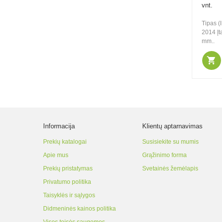
ESAL351
vnt.
Tipas (
2014 Įt
mm..
24.00€
41.00€
Be PVM: 19.83€
Mactronic 130lm USB
įkraunamas
žibintuvėlis su
fokusavimo funkcija
Sniper 3.1
Informacija
Klientų aptarnavimas
Prekių katalogai
Susisiekite su mumis
49.00€
74.00€
Apie mus
Grąžinimo forma
Be PVM: 40.50€
Prekių pristatymas
Svetainės žemėlapis
Mactronic įkraunamas
Privatumo politika
300lm galvos arba
šalmo žibintuvėlis
Taisyklės ir sąlygos
Ultimo
Didmeninės kainos politika
Visos teisės saugomos