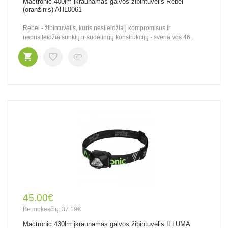
Mactronic 400lm įkraunamas galvos žibintuvėlis Rebel
(oranžinis) AHL0061
Rebel - žibintuvėlis, kuris nesileidžia į kompromisus ir
neprisileidžia sunkių ir sudėtingų konstrukcijų - sveria vos 46..
45.00€
Be mokesčių: 37.19€
Mactronic 430lm įkraunamas galvos žibintuvėlis ILLUMA