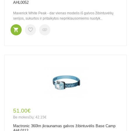
AHL0052
Maverick White Peak - dar vienas modelis iš galvos žibintuvėlių
serijos, sukurtos ir pritaikytos nepriklausomiems nuotyk..
51.00€
Be mokesčių: 42.15€
Mactronic 360lm įkraunamas galvos žibintuvėlis Base Camp
AHL0112