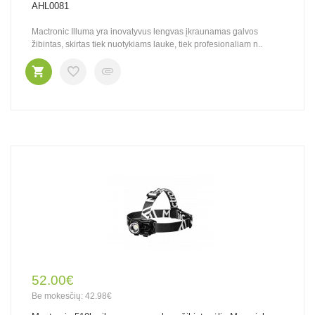
AHL0081
Mactronic Illuma yra inovatyvus lengvas įkraunamas galvos
žibintas, skirtas tiek nuotykiams lauke, tiek profesionaliam n..
52.00€
Be mokesčių: 42.98€