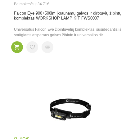
Be mokesčių: 34.71€
Falcon Eye 900+500lm įkraunamų galvos ir dirbtuvių žibintų
komplektas WORKSHOP LAMP KIT FWS0007
Universalus Falcon Eye žibintuvėlių komplektas, susidedantis iš
smūgiams atsparaus galvos žibinto ir universalios dir..