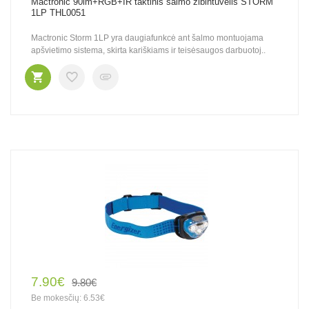
Mactronic 90lm+RGB+IR taktinis šalmo žibintuvėlis STORM
1LP THL0051
Mactronic Storm 1LP yra daugiafunkcė ant šalmo montuojama
apšvietimo sistema, skirta kariškiams ir teisėsaugos darbuotoj..
7.90€
9.80€
Be mokesčių: 6.53€