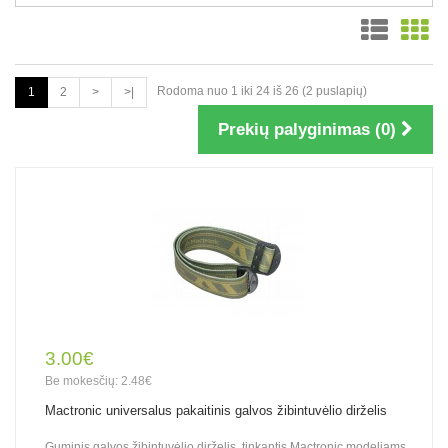
Rodoma nuo 1 iki 24 iš 26 (2 puslapių)
1
2
>
>|
Prekių palyginimas (0)
3.00€
Be mokesčių: 2.48€
Mactronic universalus pakaitinis galvos žibintuvėlio dirželis
Guminis galvos žibintuvėlio dirželis, tinkantis Mactronic modeliams