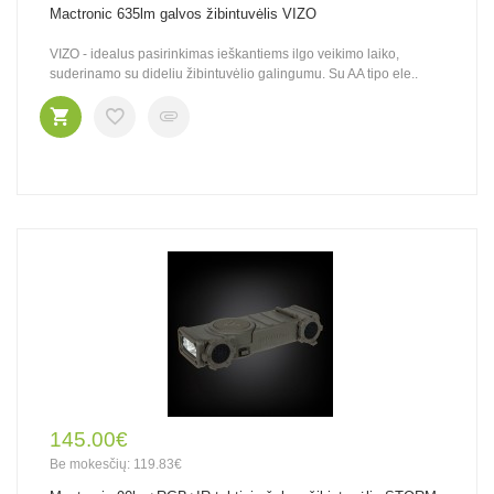
Mactronic 635lm galvos žibintuvėlis VIZO
VIZO - idealus pasirinkimas ieškantiems ilgo veikimo laiko,
suderinamo su dideliu žibintuvėlio galingumu. Su AA tipo ele..
145.00€
Be mokesčių: 119.83€