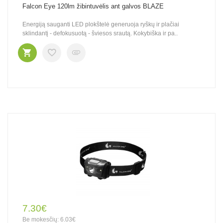
Falcon Eye 120lm žibintuvėlis ant galvos BLAZE
Energiją sauganti LED plokštelė generuoja ryškų ir plačiai
sklindantį - defokusuotą - šviesos srautą. Kokybiška ir pa..
7.30€
Be mokesčių: 6.03€