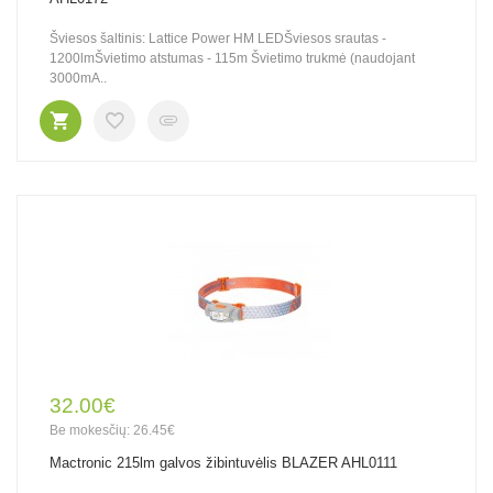
Šviesos šaltinis: Lattice Power HM LEDŠviesos srautas -
1200lmŠvietimo atstumas - 115m Švietimo trukmė (naudojant
3000mA..
32.00€
Be mokesčių: 26.45€
Mactronic 215lm galvos žibintuvėlis BLAZER AHL0111