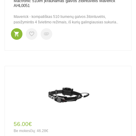
Mactronic 510lm įkraunamas galvos žibintuvėlis Maverick
AHL0051
Maverick - kompatiškas 510 liumenų galvos žibintuvėlis,
pasižymintis 4 švietimo režimais, iš kurių galingiausias sukuria..
56.00€
Be mokesčių: 46.28€