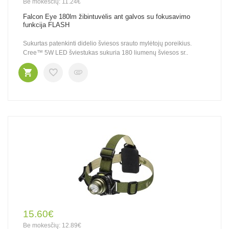
Be mokesčių: 11.24€
Falcon Eye 180lm žibintuvėlis ant galvos su fokusavimo
funkcija FLASH
Sukurtas patenkinti didelio šviesos srauto mylėtojų poreikius.
Cree™ 5W LED šviestukas sukuria 180 liumenų šviesos sr..
15.60€
Be mokesčių: 12.89€