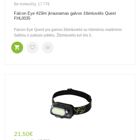
Be mokesčių: 17.77€
Falcon Eye 415lm įkraunamas galvos žibintuvėlis Quest
FHL0035
Falcon Eye Quest yra galvos žibintuvėlis su hibridiniu maitinimo
šaltiniu ir judesio jutikliu. Žibintuvėlis turi tris š..
21.50€