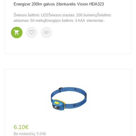
Energizer 200lm galvos žibintuvėlis Vision HDA323
Šviesos šaltinis: LEDŠviesos srautas: 200 liumenųŠvietimo
atstumas: 50 metrųEnergijos šaltinis: 3 AAA elementai..
6.10€
Be mokesčių: 5.04€