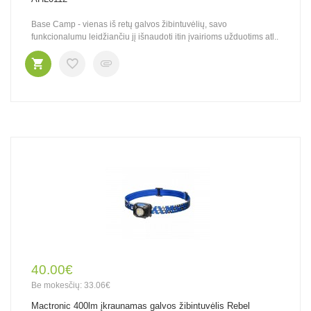
Base Camp - vienas iš retų galvos žibintuvėlių, savo
funkcionalumu leidžiančiu jį išnaudoti itin įvairioms užduotims atl..
40.00€
Be mokesčių: 33.06€
Mactronic 400lm įkraunamas galvos žibintuvėlis Rebel