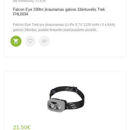
Be mokesčių: 15.62€
Falcon Eye 330lm įkraunamas galvos žibintuvėlis Trek
FHL0034
Falcon Eye Trek yra įkraunamas (Li-Po 3,7V 1100 mAh / 3 x AAA)
galvos žibintas, puikiai tinkantis įvairiausiems poreiki..
21.50€