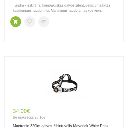
Tundra - išskirtinai kompaktiškas galvos žibintuvėlis, pritaikytas
kasdieniam naudojimui. Maitinimui naudojamas vos vien..
34.00€
Be mokesčių: 28.10€
Mactronic 320lm galvos žibintuvėlis Maverick White Peak