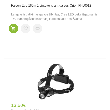
Falcon Eye 160m žibintuvėlis ant galvos Orion FHL0012
Lengvas ir patikimas galvos žibintas, Cree LED dėka išgaunantis
160 liumenų šviesos srautą, kurio pakaks apsižvalgyti..
13.60€