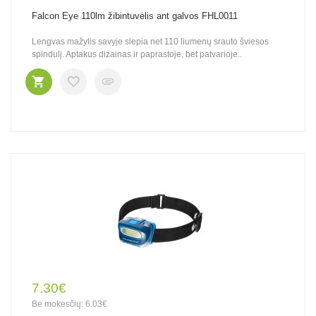
Falcon Eye 110lm žibintuvėlis ant galvos FHL0011
Lengvas mažylis savyje slepia net 110 liumenų srauto šviesos
spindulį. Aptakus dizainas ir paprastoje, bet patvarioje..
7.30€
Be mokesčių: 6.03€