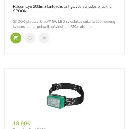
Falcon Eye 200lm žibintuvėlis ant galvos su judesio jutikliu
SPOOK
SPOOK įdiegtas Cree™ 5W LED šviestukas sukuria 200 liumenų
šviesos srautą, gebantį apšviesti net 250m atstumu. ..
18.90€