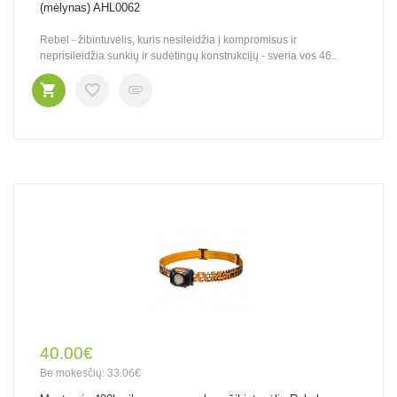
(mėlynas) AHL0062
Rebel - žibintuvėlis, kuris nesileidžia į kompromisus ir
neprisileidžia sunkių ir sudėtingų konstrukcijų - sveria vos 46..
40.00€
Be mokesčių: 33.06€