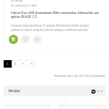
8.40€
Be mokesčių: 6.94€
Falcon Eye USB įkraunamas 60lm universalus žibintuvėlis ant
galvos BLAZE 2.2
Lengvas kaip plunksna 37 gramų žibintuvėlis plačiu kampu
apšviečia darbo vietą bei yra itin patogus vietiniam pasišvi..
1
2
>
>|
Rodoma nuo 1 iki 24 iš 26 (2 puslapių)
Akcijos