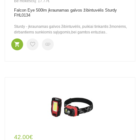
Be mokesčių: 17.77€
Falcon Eye 500lm įkraunamas galvos žibintuvėlis Sturdy
FHL0134
Sturdy - įkraunamas galvos žibintuvėlis, puikiai tinkantis žmonėms,
dirbantiems sunkiomis sąlygomis,bei gamtos entuzias..
42.00€