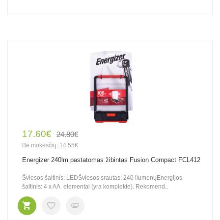
17.60€
24.80€
Be mokesčių: 14.55€
Energizer 240lm pastatomas žibintas Fusion Compact FCL412
Šviesos šaltinis: LEDŠviesos srautas: 240 liumenųEnergijos
šaltinis: 4 x AA elementai (yra komplekte). Rekomend..