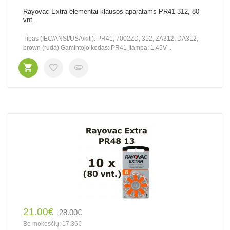
Rayovac Extra elementai klausos aparatams PR41 312, 80
vnt.
Tipas (IEC/ANSI/USA/kiti): PR41, 7002ZD, 312, ZA312, DA312,
brown (ruda) Gamintojo kodas: PR41 Įtampa: 1.45V ..
21.00€
28.00€
Be mokesčių: 17.36€