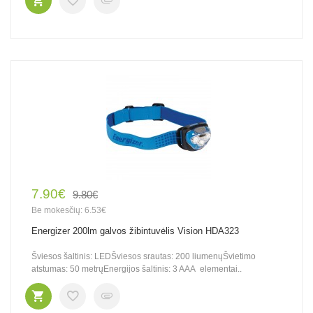
7.90€
9.80€
Be mokesčių: 6.53€
Energizer 200lm galvos žibintuvėlis Vision HDA323
Šviesos šaltinis: LEDŠviesos srautas: 200 liumenųŠvietimo
atstumas: 50 metrųEnergijos šaltinis: 3 AAA elementai..