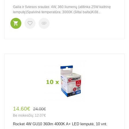
Galia ir šviesos srautas: 4W, 360 liumenų (atitinka 25W kaitrinę
lemputę)Spalvinė temperatūra: 3000K (šiltai balta)Kišti..
14.60€
24.00€
Be mokesčių: 12.07€
Rocket 4W GU10 360lm 4000K A+ LED lemputė, 10 vnt.