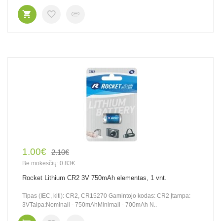
1.00€
2.10€
Be mokesčių: 0.83€
Rocket Lithium CR2 3V 750mAh elementas, 1 vnt.
Tipas (IEC, kiti): CR2, CR15270 Gamintojo kodas: CR2 Įtampa:
3VTalpa:Nominali - 750mAhMinimali - 700mAh N..