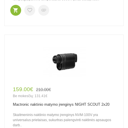
159.00€
210.00€
Be mokesčių: 131.41€
Mactronic naktinio matymo įrenginys NIGHT SCOUT 2x20
Skaitmeninis naktinio matymo įrenginys NVM-100V yra
universalus prietaisas, sukurtras palengvinti naktinės apsaugos
darb..