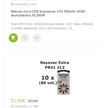
Be mokesčių: 6.61€
Nitecore micro-USB įkraunamas 3,6V 650mAh 16340
akumuliatorius NL1665R
Tipas (IEC/USA): 16340 Nominali įtampa: 3,6V Talpa: 650mAh
(2,34Wh) Matmenys: 16,6 x 35,0 mmSvoris: 19,..
21.00€
28.00€
Be mokesčių: 17.36€