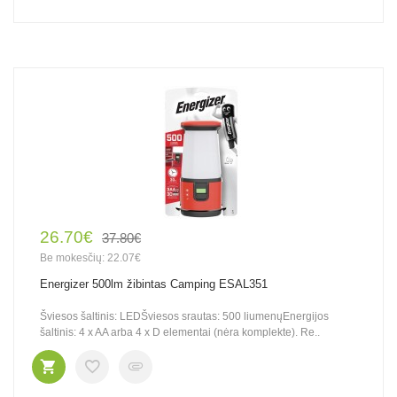
26.70€
37.80€
Be mokesčių: 22.07€
Energizer 500lm žibintas Camping ESAL351
Šviesos šaltinis: LEDŠviesos srautas: 500 liumenųEnergijos
šaltinis: 4 x AA arba 4 x D elementai (nėra komplekte). Re..