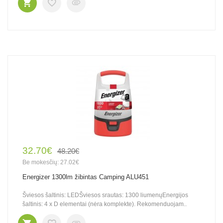
32.70€
48.20€
Be mokesčių: 27.02€
Energizer 1300lm žibintas Camping ALU451
Šviesos šaltinis: LEDŠviesos srautas: 1300 liumenųEnergijos
šaltinis: 4 x D elementai (nėra komplekte). Rekomenduojam..