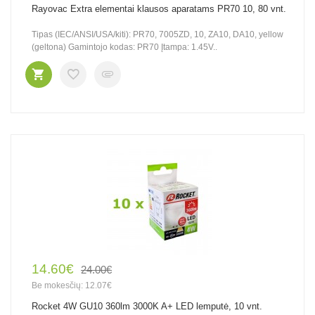
Rayovac Extra elementai klausos aparatams PR70 10, 80 vnt.
Tipas (IEC/ANSI/USA/kiti): PR70, 7005ZD, 10, ZA10, DA10, yellow
(geltona) Gamintojo kodas: PR70 Įtampa: 1.45V..
14.60€
24.00€
Be mokesčių: 12.07€
Rocket 4W GU10 360lm 3000K A+ LED lemputė, 10 vnt.