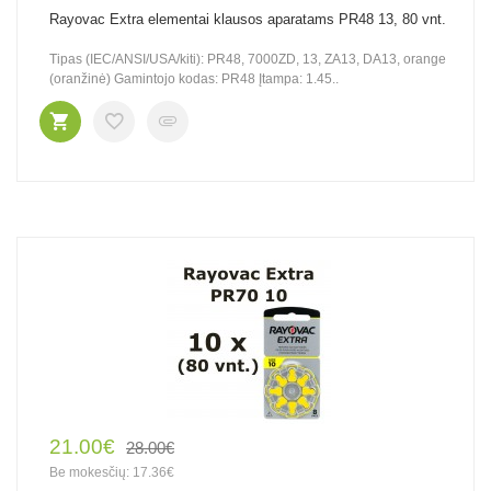
Rayovac Extra elementai klausos aparatams PR48 13, 80 vnt.
Tipas (IEC/ANSI/USA/kiti): PR48, 7000ZD, 13, ZA13, DA13, orange
(oranžinė) Gamintojo kodas: PR48 Įtampa: 1.45..
21.00€
28.00€
Be mokesčių: 17.36€