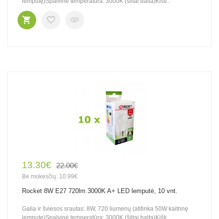
lemputę)Spalvinė temperatūra: 3000K (šiltai balta)Kišti..
13.30€
22.00€
Be mokesčių: 10.99€
Rocket 8W E27 720lm 3000K A+ LED lemputė, 10 vnt.
Galia ir šviesos srautas: 8W, 720 liumenų (atitinka 50W kaitrinę
lemputę)Spalvinė temperatūra: 3000K (šiltai balta)Kišti..