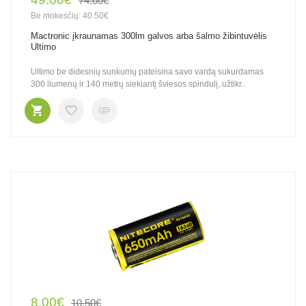
74.00€
Be mokesčių: 40.50€
Mactronic įkraunamas 300lm galvos arba šalmo žibintuvėlis
Ultimo
Ultimo be didesnių sunkumų pateisina savo vardą sukurdamas
300 liumenų ir 140 metrų siekiantį šviesos spindulį, užtikr..
8.00€
10.50€