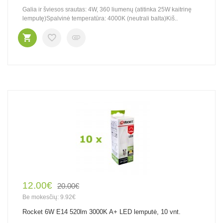
Galia ir šviesos srautas: 4W, 360 liumenų (atitinka 25W kaitrinę
lemputę)Spalvinė temperatūra: 4000K (neutrali balta)Kiš..
12.00€
20.00€
Be mokesčių: 9.92€
Rocket 6W E14 520lm 3000K A+ LED lemputė, 10 vnt.