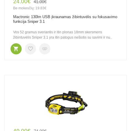
24.00€
41.00€
Be mokesčių: 19.83€
Mactronic 130lm USB įkraunamas žibintuvėlis su fokusavimo
funkcija Sniper 3.1
Vos 52 gramus sveriantis ir itin plonas 18mm skersmens
žibintuvėlis Sniper 3.1 yra itin patogus nešiotis su savimi ir nu..
49.00€