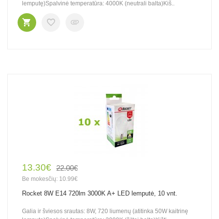
lemputę)Spalvinė temperatūra: 4000K (neutrali balta)Kiš..
13.30€
22.00€
Be mokesčių: 10.99€
Rocket 8W E14 720lm 3000K A+ LED lemputė, 10 vnt.
Galia ir šviesos srautas: 8W, 720 liumenų (atitinka 50W kaitrinę