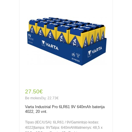
27.50€
Be mokesčių: 22.73€
Varta Industrial Pro 6LR61 9V 640mAh baterija
4022, 20 vnt.
Tipas (IEC/USA): 6LR61 / 9VGamintojo kodas:
4022Įtampa: 9VTalpa: 640mAhMatmenys: 48,5 x