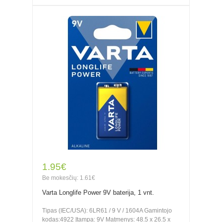
1.95€
Be mokesčių: 1.61€
Varta Longlife Power 9V baterija, 1 vnt.
Tipas (IEC/USA): 6LR61 / 9 V / 1604A Gamintojo
kodas:4922 Įtampa: 9V Matmenys: 48.5 x 26.5 x