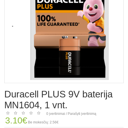
Duracell PLUS 9V baterija
MN1604, 1 vnt.
0 įvertinimai
/
Parašyti įvertinimą
3.10€
Be mokesčių: 2.56€