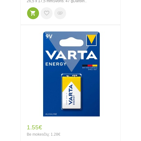
26,5 x 17,5 mmSvoris: 47 gDarbin..
1.55€
Be mokesčių: 1.28€