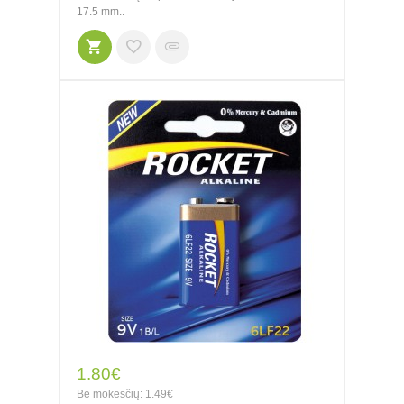
17.5 mm..
1.80€
Be mokesčių: 1.49€