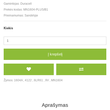
Gamintojas:
Duracell
Prekės kodas:
MN1604-PLUS/B1
Prieinamumas:
Sandėlyje
Kiekis
Į krepšelį
Žymos:
1604A
,
4122
,
6LR61
,
9V
,
MN1604
Aprašymas