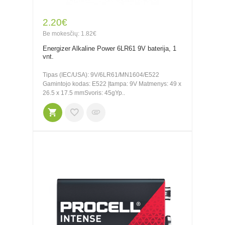
2.20€
Be mokesčių: 1.82€
Energizer Alkaline Power 6LR61 9V baterija, 1
vnt.
Tipas (IEC/USA): 9V/6LR61/MN1604/E522
Gamintojo kodas: E522 Įtampa: 9V Matmenys: 49 x
26.5 x 17.5 mmSvoris: 45gYp..