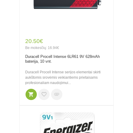
20.50€
Be mokesčių: 16.94€
Duracell Procell Intense 6LR61 9V 628mAh
baterija, 10 vnt.
Duracell Procell Intense serijos elementai skirti
aukštomis srovėmis veikiantiems prietaisams
profesionaliam naudojimui...