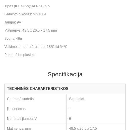
Tipas (IEC/USA): 6LR61 / 9 V
Gamintojo kodas: MN1604
Įtampa: 9V
Matmenys: 48,5 x 26,5 x 17,5 mm
Svoris: 46g
Veikimo temperatūra: nuo -18ºC iki 54ºC
Pakuotė be plastiko
Specifikacija
TECHNINĖS CHARAKTERISTIKOS
Cheminė sudėtis
Šarminiai
Įkraunamas
-
Nominali įtampa, V
9
Matmenys, mm
48,5 x 26,5 x 17,5