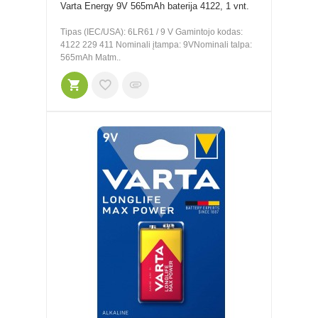
Varta Energy 9V 565mAh baterija 4122, 1 vnt.
Tipas (IEC/USA): 6LR61 / 9 V Gamintojo kodas:
4122 229 411 Nominali įtampa: 9VNominali talpa:
565mAh Matm..