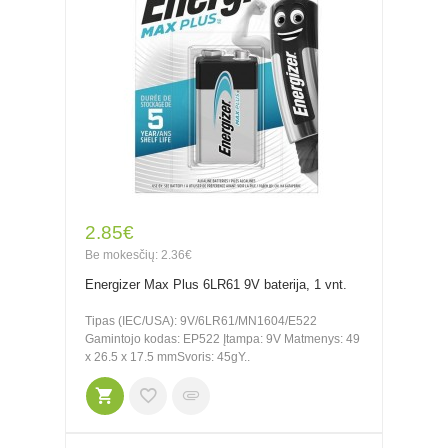
2.85€
Be mokesčių: 2.36€
Energizer Max Plus 6LR61 9V baterija, 1 vnt.
Tipas (IEC/USA): 9V/6LR61/MN1604/E522
Gamintojo kodas: EP522 Įtampa: 9V Matmenys: 49
x 26.5 x 17.5 mmSvoris: 45gY..