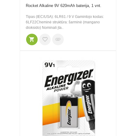
Rocket Alkaline 9V 620mAh baterija, 1 vnt.
Tipas (IEC/USA): 6LR61 / 9 V Gamintojo kodas:
6LF22Cheminė struktūra: šarminė (mangano
dioksido) Nominali įta..