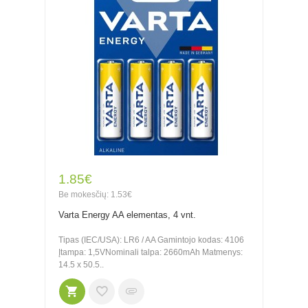
1.85€
Be mokesčių: 1.53€
Varta Energy AA elementas, 4 vnt.
Tipas (IEC/USA): LR6 / AA Gamintojo kodas: 4106
Įtampa: 1,5VNominali talpa: 2660mAh Matmenys:
14.5 x 50.5..