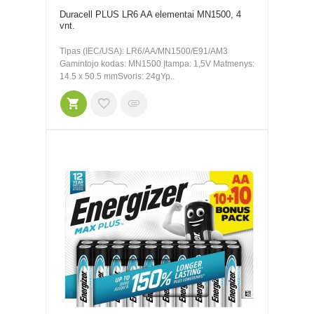
Duracell PLUS LR6 AA elementai MN1500, 4
vnt.
Tipas (IEC/USA): LR6/AA/MN1500/E91/AM3
Gamintojo kodas: MN1500 Įtampa: 1,5V Matmenys:
14.5 x 50.5 mmSvoris: 24gYp..