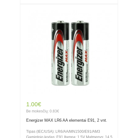
1.00€
Be mokesčių: 0.83€
Energizer MAX LR6 AA elementai E91, 2 vnt.
Tipas (IEC/USA): LR6/AA/MN1500/E91/AM3
Gamintojo kodas: E91 Įtampa: 1,5V Matmenys: 14.5