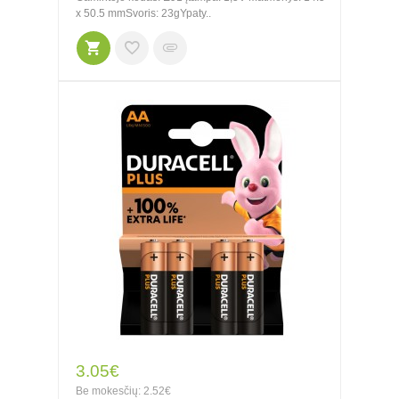
x 50.5 mmSvoris: 23gYpaty..
3.05€
Be mokesčių: 2.52€