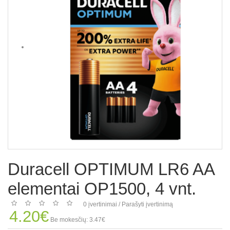
Duracell OPTIMUM LR6 AA
elementai OP1500, 4 vnt.
0 įvertinimai
/
Parašyti įvertinimą
4.20€
Be mokesčių: 3.47€