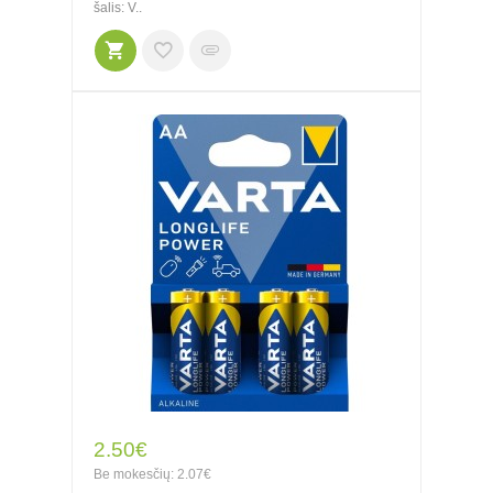
šalis: V..
2.50€
Be mokesčių: 2.07€