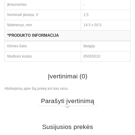
Įkraunamas
-
Nominali įtampa, V
1,5
Matmenys, mm
14.5 x 50.5
*PRODUKTO INFORMACIJA
Kilmės šalis
Belgija
Muitinės kodas
85065010
Įvertinimai (0)
Atsiliepimų apie šią prekę kol kas nėra.
Parašyti įvertinimą
Susijusios prekės