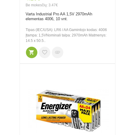
Be mokesčių: 3.47€
Varta Industrial Pro AA 1,5V 2970mAh
elementas 4006, 10 vnt.
Tipas (IEC/USA): LR6 / AA Gamintojo kodas: 4006
Įtampa: 1,5VNominali talpa: 2970mAh Matmenys:
14.5 x 50.5..