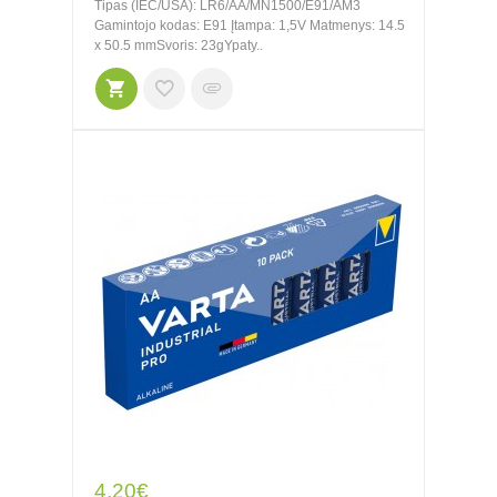
Tipas (IEC/USA): LR6/AA/MN1500/E91/AM3
Gamintojo kodas: E91 Įtampa: 1,5V Matmenys: 14.5
x 50.5 mmSvoris: 23gYpaty..
4.20€