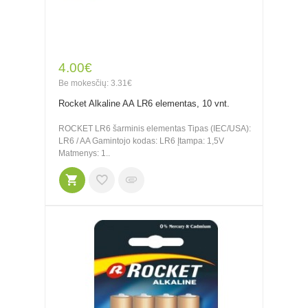
4.00€
Be mokesčių: 3.31€
Rocket Alkaline AA LR6 elementas, 10 vnt.
ROCKET LR6 šarminis elementas Tipas (IEC/USA):
LR6 / AA Gamintojo kodas: LR6 Įtampa: 1,5V
Matmenys: 1..