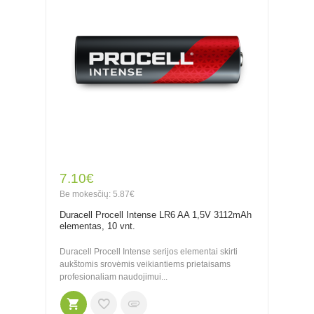
7.10€
Be mokesčių: 5.87€
Duracell Procell Intense LR6 AA 1,5V 3112mAh
elementas, 10 vnt.
Duracell Procell Intense serijos elementai skirti
aukštomis srovėmis veikiantiems prietaisams
profesionaliam naudojimui...