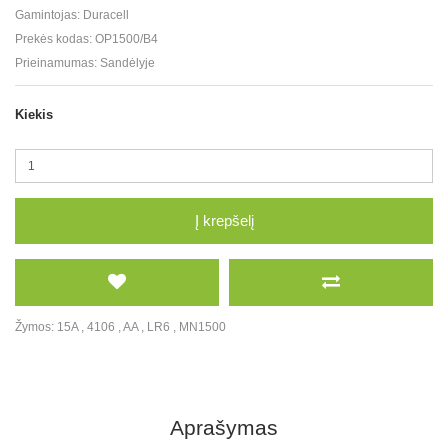
Gamintojas:
Duracell
Prekės kodas:
OP1500/B4
Prieinamumas:
Sandėlyje
Kiekis
Į krepšelį
Žymos:
15A
,
4106
,
AA
,
LR6
,
MN1500
Aprašymas