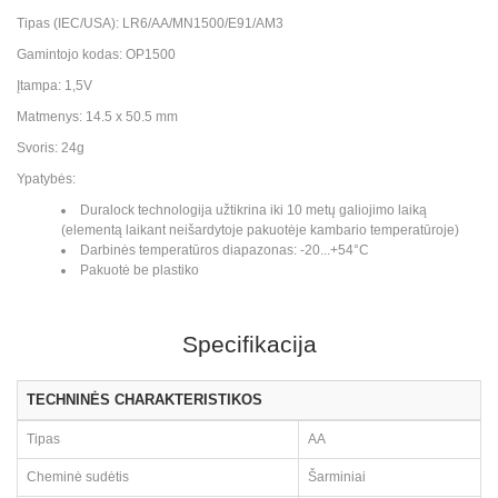
Tipas (IEC/USA): LR6/AA/MN1500/E91/AM3
Gamintojo kodas: OP1500
Įtampa: 1,5V
Matmenys: 14.5 x 50.5 mm
Svoris: 24g
Ypatybės:
Duralock technologija užtikrina iki 10 metų galiojimo laiką
(elementą laikant neišardytoje pakuotėje kambario temperatūroje)
Darbinės temperatūros diapazonas: -20...+54°C
Pakuotė be plastiko
Specifikacija
TECHNINĖS CHARAKTERISTIKOS
Tipas
AA
Cheminė sudėtis
Šarminiai