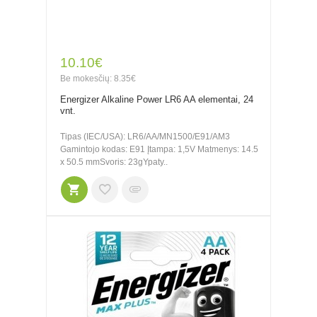
10.10€
Be mokesčių: 8.35€
Energizer Alkaline Power LR6 AA elementai, 24
vnt.
Tipas (IEC/USA): LR6/AA/MN1500/E91/AM3
Gamintojo kodas: E91 Įtampa: 1,5V Matmenys: 14.5
x 50.5 mmSvoris: 23gYpaty..