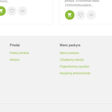
įtampa: 3VNominali talpa:
rovos..
1550mAhNuolatinė..
Priedai
Mano paskyra
Prekių ženklai
Mano paskyra
Akcijos
Užsakymų istorija
Pageidavimų sąrašas
Naujienų prenumerata