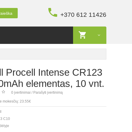
aieška
+370 612 11426
l Procell Intense CR123
0mAh elementas, 10 vnt.
0 įvertinimai
/
Parašyti įvertinimą
e mokesčių: 23.55€
l
3 C10
dėlyje