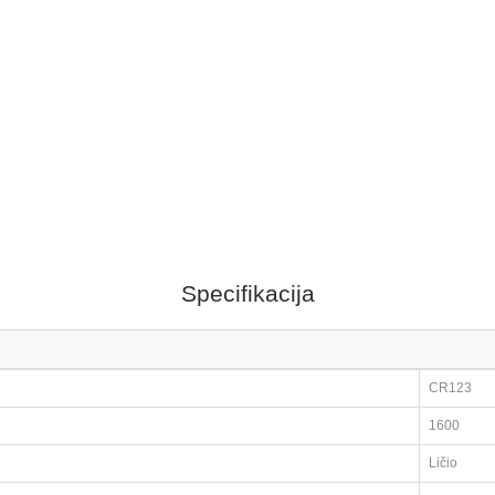
Specifikacija
CR123
1600
Ličio