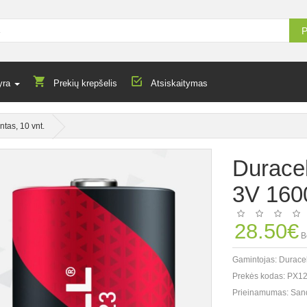
P
yra
Prekių krepšelis
Atsiskaitymas
tas, 10 vnt.
Duracel
3V 160
28.50€
B
Gamintojas:
Duracel
Prekės kodas:
PX12
Prieinamumas:
San