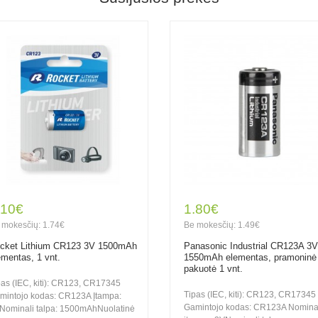
.10€
1.80€
 mokesčių: 1.74€
Be mokesčių: 1.49€
cket Lithium CR123 3V 1500mAh
Panasonic Industrial CR123A 3V
ementas, 1 vnt.
1550mAh elementas, pramoninė
pakuotė 1 vnt.
pas (IEC, kiti): CR123, CR17345
Tipas (IEC, kiti): CR123, CR17345
mintojo kodas: CR123A Įtampa:
Gamintojo kodas: CR123A Nomina
Nominali talpa: 1500mAhNuolatinė