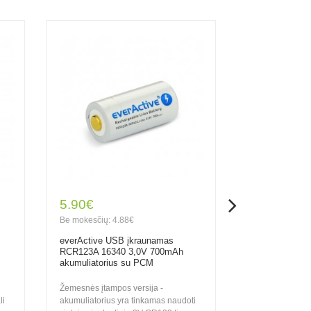
5.90€
2.75€
Be mokesčių: 4.88€
Be mokesčių: 2
everActive USB įkraunamas
Varta Lithium
RCR123A 16340 3,0V 700mAh
elementas 6205
akumuliatorius su PCM
Tipas (IEC, kit
Žemesnės įtampos versija -
Gamintojo koda
li
akumuliatorius yra tinkamas naudoti
įtampa: 3VNomi