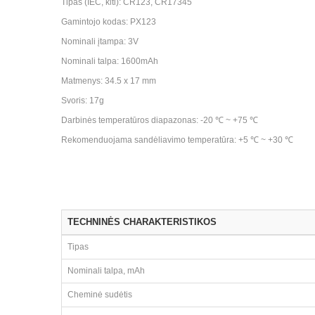
Tipas (IEC, kiti): CR123, CR17345
Gamintojo kodas: PX123
Nominali įtampa: 3V
Nominali talpa: 1600mAh
Matmenys: 34.5 x 17 mm
Svoris: 17g
Darbinės temperatūros diapazonas: -20 ℃ ~ +75 ℃
Rekomenduojama sandėliavimo temperatūra: +5 ℃ ~ +30 ℃
TECHNINĖS CHARAKTERISTIKOS
Tipas
Nominali talpa, mAh
Cheminė sudėtis