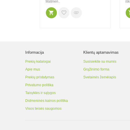
3V CR123 tipo
Matmen..
išk
USA..
Informacija
Klientų aptarnavimas
Prekių katalogai
Susisiekite su mumis
Apie mus
Grąžinimo forma
Prekių pristatymas
Svetainės žemėlapis
Privatumo politika
Taisyklės ir sąlygos
Didmeninės kainos politika
Visos teisės saugomos