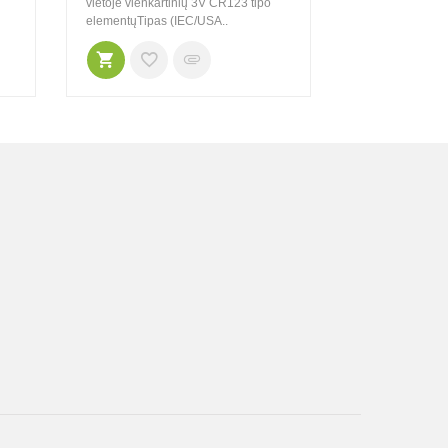
vietoje vienkartinių 3V CR123 tipo
Matmen..
elementųTipas (IEC/USA..