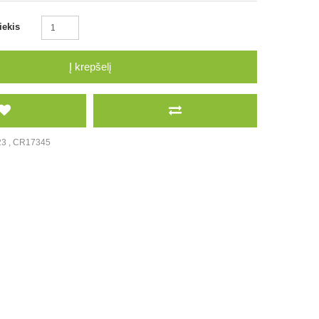
iekis
Į krepšelį
23
,
CR17345