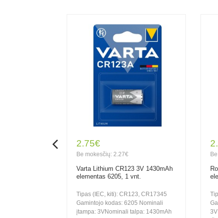
2.75€
2
Be mokesčių: 2.27€
Be
raunamas
Varta Lithium CR123 3V 1430mAh
Ro
0V 700mAh
elementas 6205, 1 vnt.
el
PCM
Tipas (IEC, kiti): CR123, CR17345
Ti
sija -
Gamintojo kodas: 6205 Nominali
Ga
nkamas naudoti
įtampa: 3VNominali talpa: 1430mAh
3V