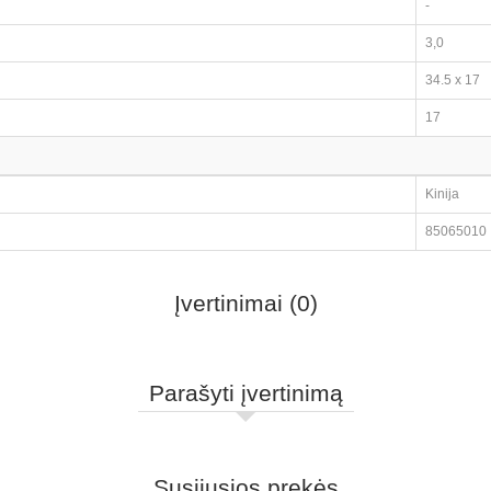
-
3,0
34.5 x 17
17
Kinija
85065010
Įvertinimai (0)
Parašyti įvertinimą
Susijusios prekės