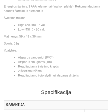
Energijos šaltinis: 3 AAA elementai (yra komplekte). Rekomenduojama
naudoti šarminius elementus
Švietimo trukmė:
High (200lm) - 7 val.
Low (45lm) - 20 val.
Matmenys: 59 x 49 x 36 mm
Svoris: 51g
Ypatybės:
Atsparus vandeniui (IPX4)
Atsparus smūgiams (1m)
Reguliuojama švietimo kryptis
2 švietimo rėžimai
Reguliuojamo ilgio slydimui atsparus dirželis
Specifikacija
GARANTIJA