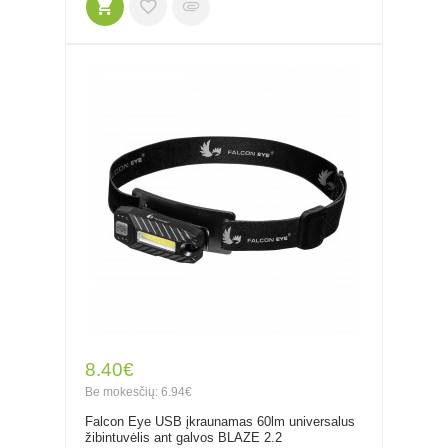
8.40€
Be mokesčių: 6.94€
Falcon Eye USB įkraunamas 60lm universalus
žibintuvėlis ant galvos BLAZE 2.2