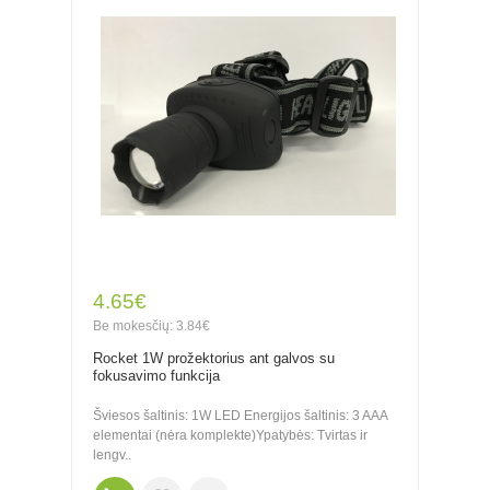
4.65€
Be mokesčių: 3.84€
Rocket 1W prožektorius ant galvos su
fokusavimo funkcija
Šviesos šaltinis: 1W LED Energijos šaltinis: 3 AAA
elementai (nėra komplekte)Ypatybės: Tvirtas ir
lengv..