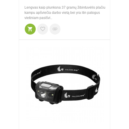
Lengvas kaip plunksna 37 gramų žibintuvėlis plačiu
kampu apšviečia darbo vietą bei yra itin patogus
vietiniam pasišvi..