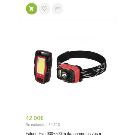
42.00€
Be mokesčių: 34.71€
Falcon Eye 900+500lm įkraunamų galvos ir