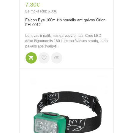
7.30€
Be mokesčių: 6.03€
Falcon Eye 160m žibintuvėlis ant galvos Orion
FHL0012
Lengvas ir patikimas galvos žibintas, Cree LED
dėka išgaunantis 160 liumenų šviesos srautą, kurio
pakaks apsižvalgyti..