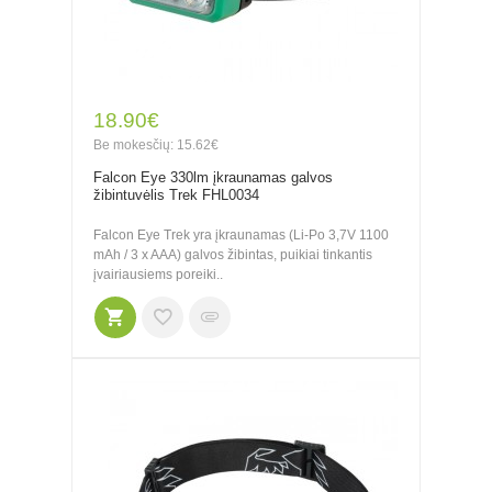
18.90€
Be mokesčių: 15.62€
Falcon Eye 330lm įkraunamas galvos
žibintuvėlis Trek FHL0034
Falcon Eye Trek yra įkraunamas (Li-Po 3,7V 1100
mAh / 3 x AAA) galvos žibintas, puikiai tinkantis
įvairiausiems poreiki..