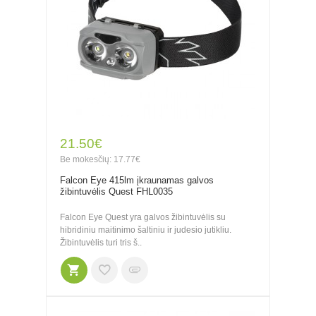
21.50€
Be mokesčių: 17.77€
Falcon Eye 415lm įkraunamas galvos
žibintuvėlis Quest FHL0035
Falcon Eye Quest yra galvos žibintuvėlis su
hibridiniu maitinimo šaltiniu ir judesio jutikliu.
Žibintuvėlis turi tris š..