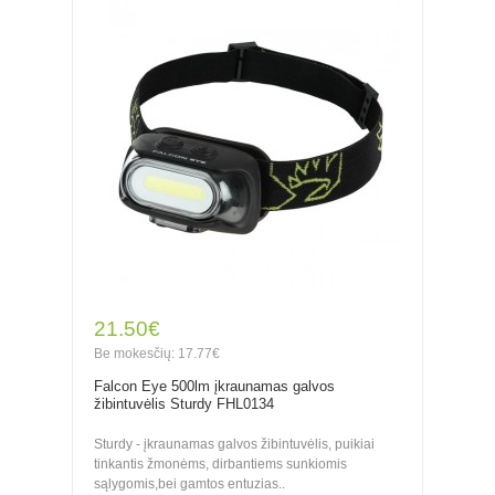
21.50€
Be mokesčių: 17.77€
Falcon Eye 500lm įkraunamas galvos
žibintuvėlis Sturdy FHL0134
Sturdy - įkraunamas galvos žibintuvėlis, puikiai
tinkantis žmonėms, dirbantiems sunkiomis
sąlygomis,bei gamtos entuzias..