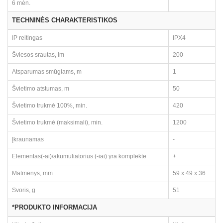
6 mėn.
TECHNINĖS CHARAKTERISTIKOS
IP reitingas
IPX4
Šviesos srautas, lm
200
Atsparumas smūgiams, m
1
Švietimo atstumas, m
50
Švietimo trukmė 100%, min.
420
Švietimo trukmė (maksimali), min.
1200
Įkraunamas
-
Elementas(-ai)/akumuliatorius (-iai) yra komplekte
+
Matmenys, mm
59 x 49 x 36
Svoris, g
51
*PRODUKTO INFORMACIJA