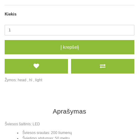
Kiekis
Į krepšelį
Žymos:
head
,
hl
,
light
Aprašymas
Šviesos šaltinis: LED
Šviesos srautas: 200 liumenų
Švietimo atstumas: 50 metrų