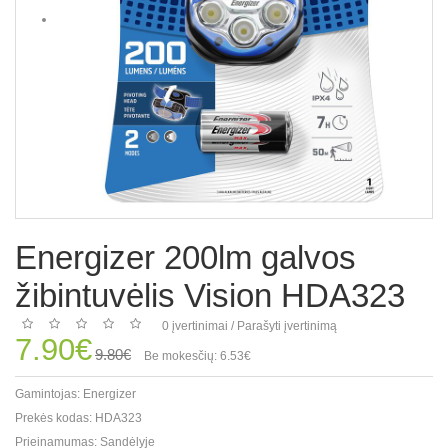
Energizer 200lm galvos
žibintuvėlis Vision HDA323
0 įvertinimai
/
Parašyti įvertinimą
7.90€
9.80€
Be mokesčių: 6.53€
Gamintojas:
Energizer
Prekės kodas:
HDA323
Prieinamumas:
Sandėlyje