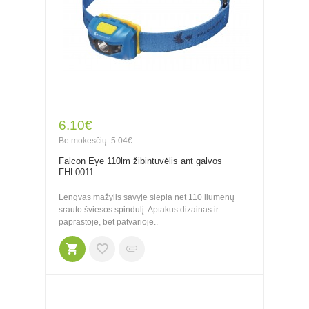
6.10€
Be mokesčių: 5.04€
Falcon Eye 110lm žibintuvėlis ant galvos
FHL0011
Lengvas mažylis savyje slepia net 110 liumenų
srauto šviesos spindulį. Aptakus dizainas ir
paprastoje, bet patvarioje..