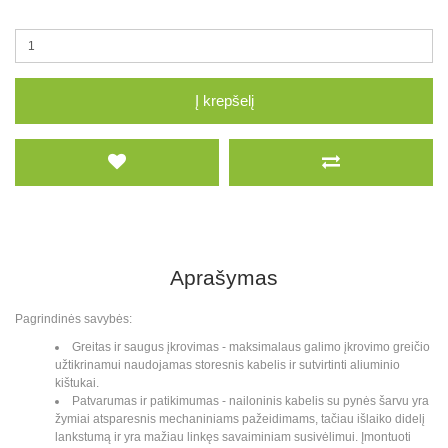
Į krepšelį
Aprašymas
Pagrindinės savybės:
Greitas ir saugus įkrovimas - maksimalaus galimo įkrovimo greičio
užtikrinamui naudojamas storesnis kabelis ir sutvirtinti aliuminio
kištukai.
Patvarumas ir patikimumas - nailoninis kabelis su pynės šarvu yra
žymiai atsparesnis mechaniniams pažeidimams, tačiau išlaiko didelį
lankstumą ir yra mažiau linkęs savaiminiam susivėlimui. Įmontuoti