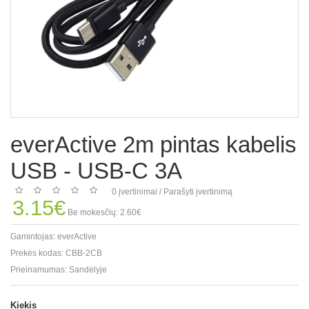
everActive 2m pintas kabelis
USB - USB-C 3A
0 įvertinimai
/
Parašyti įvertinimą
3.15€
Be mokesčių: 2.60€
Gamintojas:
everActive
Prekės kodas:
CBB-2CB
Prieinamumas:
Sandėlyje
Kiekis