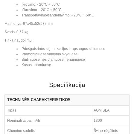
Įkrovimo: - 20°C ÷ 50°C
Iškrovimo: - 20°C ÷ 50°C
Transportavimo/sandėliavimo: - 20°C ÷ 50°C
Matmenys: 97x45x52(57) mm
Svoris: 0,57 kg
Tinka naudojimui:
Priešgaisrinės signalizacijos ir apsaugos sistemose
Pramoniniuose valdymo skyduose
Buitiniuose nešiojamuose įrenginiuose
Kasos aparatuose
Specifikacija
TECHNINĖS CHARAKTERISTIKOS
Tipas
AGM SLA
Nominali talpa, mAh
1300
Cheminė sudėtis
Švino-rūgštinis