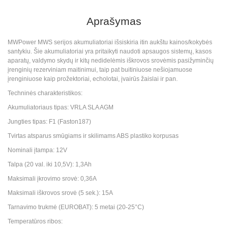
Aprašymas
MWPower MWS serijos akumuliatoriai išsiskiria itin aukštu kainos/kokybės
santykiu. Šie akumuliatoriai yra pritaikyti naudoti apsaugos sistemų, kasos
aparatų, valdymo skydų ir kitų nedidelėmis iškrovos srovėmis pasižyminčių
įrenginių rezerviniam maitinimui, taip pat buitiniuose nešiojamuose
įrenginiuose kaip prožektoriai, echolotai, įvairūs žaislai ir pan.
Techninės charakteristikos:
Akumuliatoriaus tipas: VRLA SLA AGM
Jungties tipas: F1 (Faston187)
Tvirtas atsparus smūgiams ir skilimams ABS plastiko korpusas
Nominali įtampa: 12V
Talpa (20 val. iki 10,5V): 1,3Ah
Maksimali įkrovimo srovė: 0,36A
Maksimali iškrovos srovė (5 sek.): 15A
Tarnavimo trukmė (EUROBAT): 5 metai (20-25°C)
Temperatūros ribos: