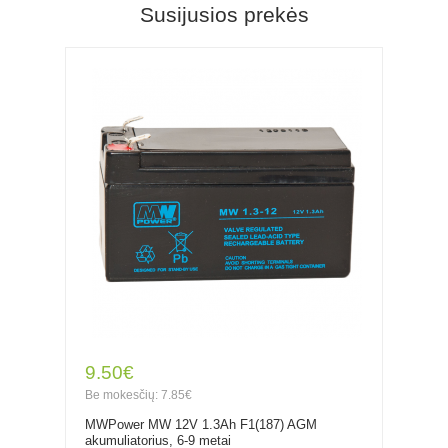
Susijusios prekės
9.50€
Be mokesčių: 7.85€
MWPower MW 12V 1.3Ah F1(187) AGM
akumuliatorius, 6-9 metai