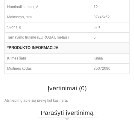
Nominali įtampa, V
12
Matmenys, mm
97x45x52
Svoris, g
570
Tarnavimo trukmė (EUROBAT, metais)
5
*PRODUKTO INFORMACIJA
Kilmės šalis
Kinija
Muitinės kodas
85072080
Įvertinimai (0)
Atsiliepimų apie šią prekę kol kas nėra.
Parašyti įvertinimą