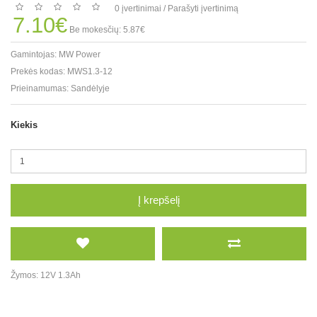
0 įvertinimai
/
Parašyti įvertinimą
7.10€
Be mokesčių: 5.87€
Gamintojas:
MW Power
Prekės kodas:
MWS1.3-12
Prieinamumas:
Sandėlyje
Kiekis
Į krepšelį
Žymos:
12V 1.3Ah