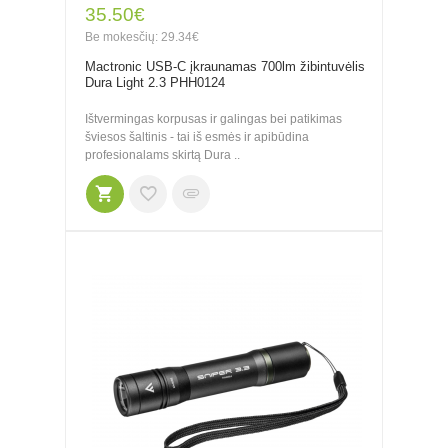
35.50€
Be mokesčių: 29.34€
Mactronic USB-C įkraunamas 700lm žibintuvėlis
Dura Light 2.3 PHH0124
Ištvermingas korpusas ir galingas bei patikimas
šviesos šaltinis - tai iš esmės ir apibūdina
profesionalams skirtą Dura ..