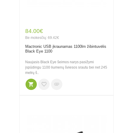
84.00€
Be mokesčių: 69.42€
Mactronic USB įkraunamas 1100lm žibintuvėlis
Black Eye 1100
Naujasis Black Eye šeimos narys pasižymi
įspūdingu 1100 liumenų šviesos srautu bei net 245
metrų š..