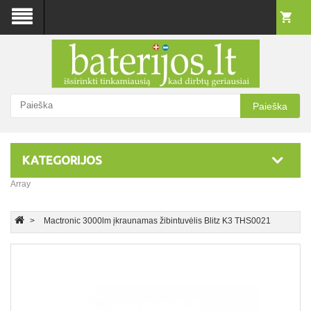
Paieška
KATEGORIJOS
Array
Mactronic 3000lm įkraunamas žibintuvėlis Blitz K3 THS0021