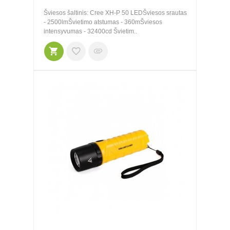
Šviesos šaltinis: Cree XH-P 50 LEDŠviesos srautas
- 2500lmŠvietimo atstumas - 360mŠviesos
intensyvumas - 32400cd Švietim..