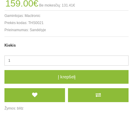
159.00€
Be mokesčių: 131.41€
Gamintojas:
Mactronic
Prekės kodas:
THS0021
Prieinamumas:
Sandėlyje
Kiekis
Į krepšelį
Žymos:
blitz