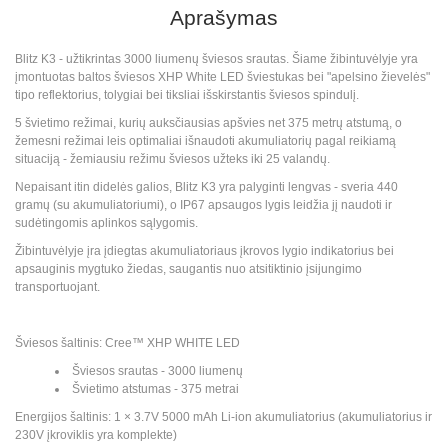
Aprašymas
Blitz K3 - užtikrintas 3000 liumenų šviesos srautas. Šiame žibintuvėlyje yra
įmontuotas baltos šviesos XHP White LED šviestukas bei "apelsino žievelės"
tipo reflektorius, tolygiai bei tiksliai išskirstantis šviesos spindulį.
5 švietimo režimai, kurių auksčiausias apšvies net 375 metrų atstumą, o
žemesni režimai leis optimaliai išnaudoti akumuliatorių pagal reikiamą
situaciją - žemiausiu režimu šviesos užteks iki 25 valandų.
Nepaisant itin didelės galios, Blitz K3 yra palyginti lengvas - sveria 440
gramų (su akumuliatoriumi), o IP67 apsaugos lygis leidžia jį naudoti ir
sudėtingomis aplinkos sąlygomis.
Žibintuvėlyje įra įdiegtas akumuliatoriaus įkrovos lygio indikatorius bei
apsauginis mygtuko žiedas, saugantis nuo atsitiktinio įsijungimo
transportuojant.
Šviesos šaltinis: Cree™ XHP WHITE LED
Šviesos srautas - 3000 liumenų
Švietimo atstumas - 375 metrai
Energijos šaltinis: 1 × 3.7V 5000 mAh Li-ion akumuliatorius (akumuliatorius ir
230V įkroviklis yra komplekte)