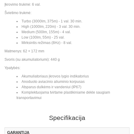
Įkrovimo trukmė: 6 val.
Švietimo trukmė:
Turbo (3000lm, 375m) - 1 val. 30 min.
High (1000lm, 220m) - 3 val. 30 min.
Medium (500lm, 155m) - 4 val.
Low (100lm, 55m) - 25 val.
Mirksintis režimas (8Hz) - 8 val.
Matmenys: 62 × 172 mm
Svoris (su akumuliatoriumi): 440 g
Ypatybės:
Akumuliatoriaus įkrovos lygio indikatorius
Anoduoto aviacinio aliuminio korpusas
Atsparus dulkėms ir vandeniui (IP67)
Komplektuojama tvirtame plastikiniame dėkle saugiam
transportavimui
Specifikacija
GARANTIJA