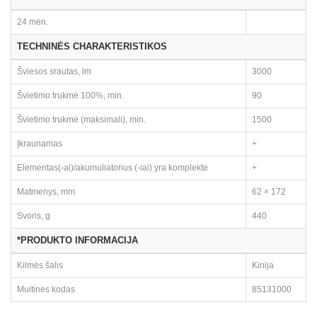
24 mėn.
TECHNINĖS CHARAKTERISTIKOS
Šviesos srautas, lm
3000
Švietimo trukmė 100%, min.
90
Švietimo trukmė (maksimali), min.
1500
Įkraunamas
+
Elementas(-ai)/akumuliatorius (-iai) yra komplekte
+
Matmenys, mm
62 × 172
Svoris, g
440
*PRODUKTO INFORMACIJA
Kilmės šalis
Kinija
Muitinės kodas
85131000