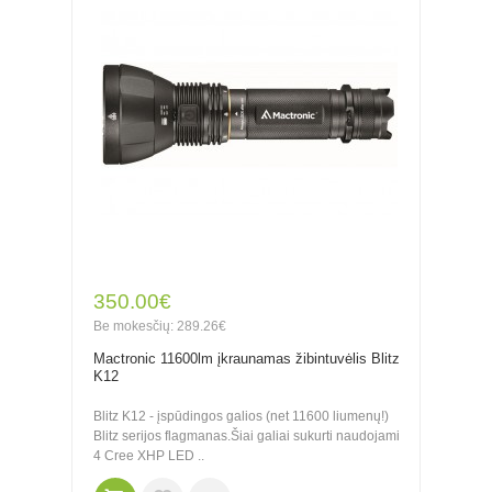
350.00€
Be mokesčių: 289.26€
Mactronic 11600lm įkraunamas žibintuvėlis Blitz
K12
Blitz K12 - įspūdingos galios (net 11600 liumenų!)
Blitz serijos flagmanas.Šiai galiai sukurti naudojami
4 Cree XHP LED ..