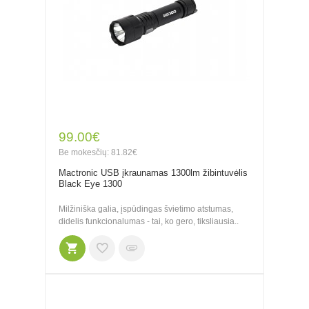
99.00€
Be mokesčių: 81.82€
Mactronic USB įkraunamas 1300lm žibintuvėlis
Black Eye 1300
Milžiniška galia, įspūdingas švietimo atstumas,
didelis funkcionalumas - tai, ko gero, tiksliausia..