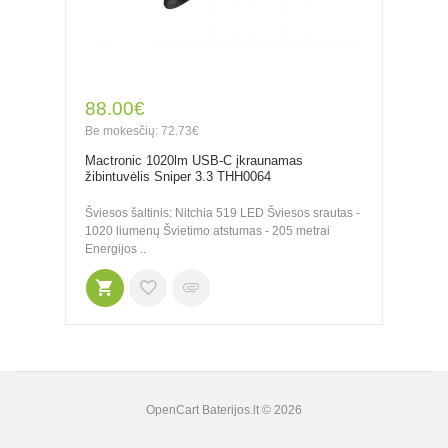
88.00€
Be mokesčių: 72.73€
Mactronic 1020lm USB-C įkraunamas
žibintuvėlis Sniper 3.3 THH0064
Šviesos šaltinis: Nitchia 519 LED Šviesos srautas -
1020 liumenų Švietimo atstumas - 205 metrai
Energijos ..
OpenCart
Baterijos.lt © 2026