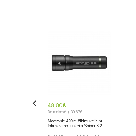
48.00€
Be mokesčių: 39.67€
Mactronic 420lm žibintuvėlis su
fokusavimo funkcija Sniper 3.2