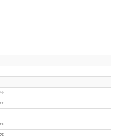
P66
00
80
20