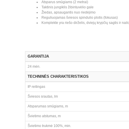
Atsparus smūgiams (2 metrai)
Taktinis jungiklis žibintuvėlio gale
Žiedas, apsaugantis nuo riedėjimo
Reguliuojamas šviesos spindulio plotis (fokusas)
Komplekte yra riešo dirželis, dviejų krypčių sagtis ir nai
GARANTIJA
24 mėn.
TECHNINĖS CHARAKTERISTIKOS
IP reitingas
Šviesos srautas, lm
Atsparumas smūgiams, m
Švietimo atstumas, m
Švietimo trukmė 100%, min.