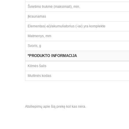
Švietimo trukmė (maksimali), min.
Įkraunamas
Elementas(-ai)/akumuliatorius (-iai) yra komplekte
Matmenys, mm
Svoris, g
*PRODUKTO INFORMACIJA
Kilmės šalis
Muitinės kodas
Atsiliepimų apie šią prekę kol kas nėra.