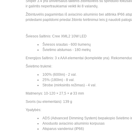
Sniper 3.4 yra universalus taktinis žibintuvėlis su spindulio foku
ir galintis nepertraukiamai veikti iki 8 valandų.
Žibintuvėlis pagamintas iš aviacinio aliuminio bei atitinka IP66 ats
pridedami papildomi priedai žibinto tvirtinimui leis jį naudoti patogia
Šviesos šaltinis: Cree XML2 10W LED
Šviesos srautas - 600 liumenų
Švietimo atstumas - 180 metrų
Energijos šaltinis: 3 x AAA elementai (komplekte yra). Rekomend
Švietimo trukmė:
100% (600lm) - 2 val.
25% (180lm) - 8 val.
Strobe (mirksintis režimas) - 4 val.
Matmenys: 10-120 × 27,5 × ø 33 mm
Svoris (su elementais): 139 g
Ypatybės:
ADS (Advanced Dimming System) bepakopio švietimo inten
Anoduoto aviacinio aliuminio korpusas
Atsparus vandeniui (IP66)