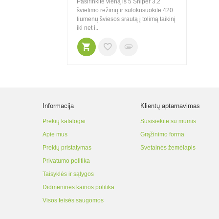
Pasirinkite vieną iš 5 Sniper 3.2
švietimo režimų ir sufokusuokite 420
liumenų šviesos srautą į tolimą taikinį
iki net i..
Informacija
Klientų aptarnavimas
Prekių katalogai
Susisiekite su mumis
Apie mus
Grąžinimo forma
Prekių pristatymas
Svetainės žemėlapis
Privatumo politika
Taisyklės ir sąlygos
Didmeninės kainos politika
Visos teisės saugomos