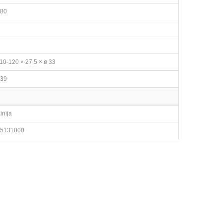
80
10-120 × 27,5 × ø 33
39
inija
5131000