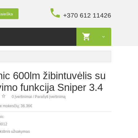
aieška
+370 612 11426
ic 600lm žibintuvėlis su
imo funkcija Sniper 3.4
0 įvertinimai
/
Parašyti įvertinimą
e mokesčių: 36.36€
nic
0012
kstinis užsakymas