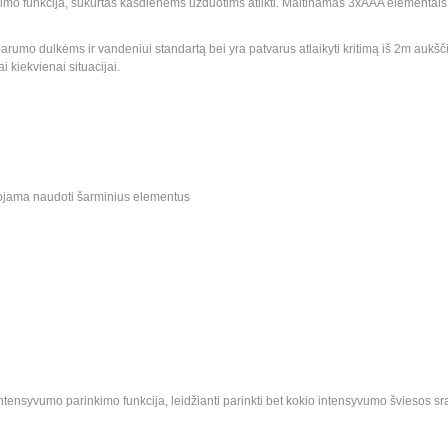
savimo funkcija, sukurtas kasdienėms užduotims atlikti. Maitinamas 3xAAA elementai
parumo dulkėms ir vandeniui standartą bei yra patvarus atlaikyti kritimą iš 2m aukšč
i kiekvienai situacijai.
uojama naudoti šarminius elementus
syvumo parinkimo funkcija, leidžianti parinkti bet kokio intensyvumo šviesos sr