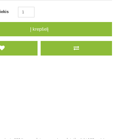
iekis
Į krepšelį