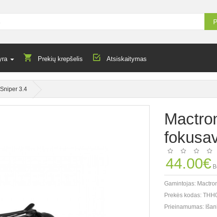
P
yra
Prekių krepšelis
Atsiskaitymas
 Sniper 3.4
Mactron
fokusav
44.00€
B
Gamintojas:
Mactro
Prekės kodas:
THH
Prieinamumas:
Išan