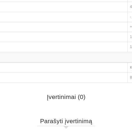
4
-
+
1
1
K
8
Įvertinimai (0)
Parašyti įvertinimą