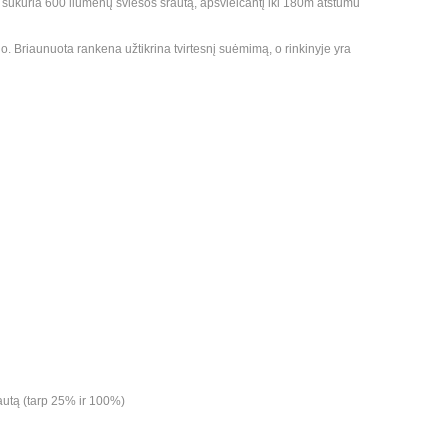
s sukuria 600 liumenų šviesos srautą, apšvieičantį iki 180m atstumu
io. Briaunuota rankena užtikrina tvirtesnį suėmimą, o rinkinyje yra
autą (tarp 25% ir 100%)