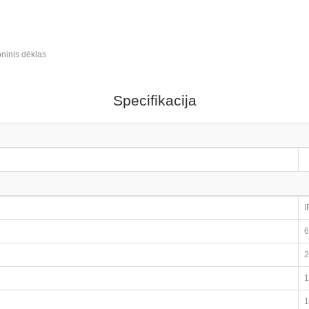
loninis dėklas
Specifikacija
I
6
2
1
1