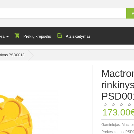
P
yra
Prekių krepšelis
Atsiskaitymas
 spalvos PSD0013
Mactron
rinkinys
PSD00
173.00
Gamintojas:
Mactro
Prekės kodas:
PSD