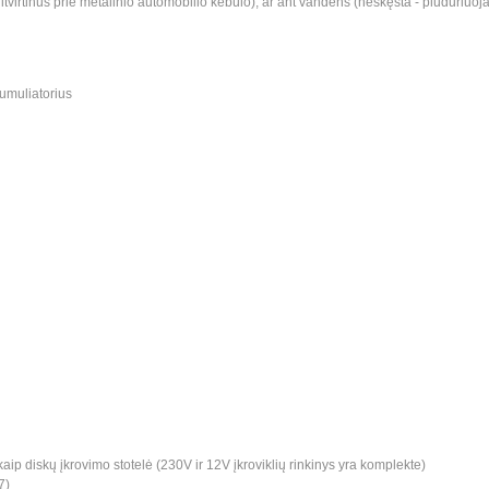
tvirtinus prie metalinio automobilio kėbulo), ar ant vandens (neskęsta - plūduriuoja
kumuliatorius
aip diskų įkrovimo stotelė (230V ir 12V įkroviklių rinkinys yra komplekte)
7)