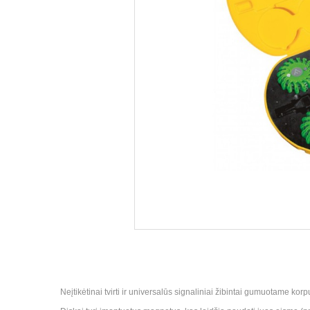
Neįtikėtinai tvirti ir universalūs signaliniai žibintai gumuotame ko