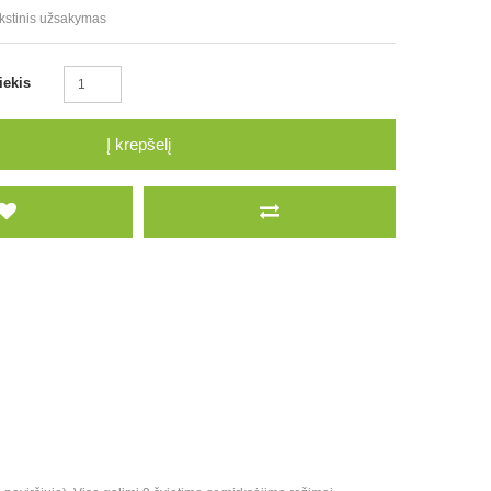
kstinis užsakymas
iekis
Į krepšelį