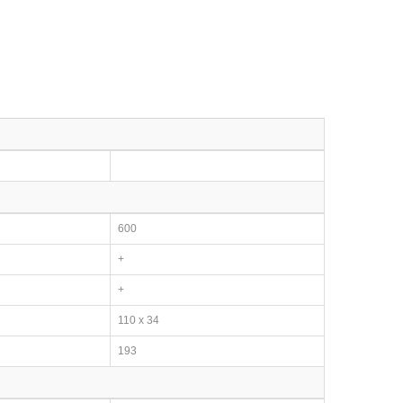
600
+
+
110 x 34
193