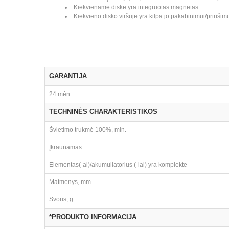
Kiekviename diske yra integruotas magnetas
Kiekvieno disko viršuje yra kilpa jo pakabinimui/pririšim
GARANTIJA
24 mėn.
TECHNINĖS CHARAKTERISTIKOS
Švietimo trukmė 100%, min.
Įkraunamas
Elementas(-ai)/akumuliatorius (-iai) yra komplekte
Matmenys, mm
Svoris, g
*PRODUKTO INFORMACIJA