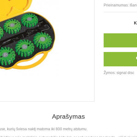
Prieinamumas:
Išan
K
Žymos:
signal disc
Aprašymas
rpuse, kurių šviesa naktį matoma iki 800 metrų atstumu.