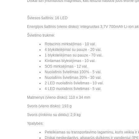
Diskai turi įmontuotus magnetus, kas leidžia naudoti juos eisme (pri
Šviesos šaltinis: 16 LED
Energijos šaltinis (vieno disko): integruotas 3,7V 700mAh Li-ion a
Švietimo trukmė:
Rotacinis mirksėjimas - 10 val.
4 blykstelėjimai su pauze - 20 val.
1 blykstelėjimas su pauze - 70 val.
Kintamas blyksėjimas - 10 val.
SOS mirksėjimas - 12 val.
Nuolatinis švietimas 100% - 5 val.
Nuolatinis švietimas 20% - 30 val.
2 LED nuolatinis švietimas - 10 val.
4 LED nuolatinis švietimas - 5 val.
Matmenys (vieno disko): 110 x 34 mm
Svoris (vieno disko): 193 g
Svoris (rinkinio su dėklu): 2,9 kg
Ypatybės:
Peteikiamas su transportavimo lagaminu, kuris veikia ir k
Diskai neskęstantys, atsparūs dulkėms ir vandeniui (IP6