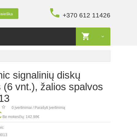
aieška
+370 612 11426
ic signalinių diskų
 (6 vnt.), žalios spalvos
13
0 įvertinimai
/
Parašyti įvertinimą
€
Be mokesčių: 142.98€
nic
0013