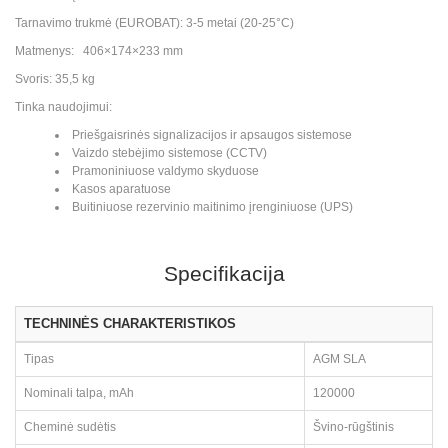
Tarnavimo trukmė (EUROBAT): 3-5 metai (20-25°C)
Matmenys: 406×174×233 mm
Svoris: 35,5 kg
Tinka naudojimui:
Priešgaisrinės signalizacijos ir apsaugos sistemose
Vaizdo stebėjimo sistemose (CCTV)
Pramoniniuose valdymo skyduose
Kasos aparatuose
Buitiniuose rezervinio maitinimo įrenginiuose (UPS)
Specifikacija
TECHNINĖS CHARAKTERISTIKOS
Tipas
AGM SLA
Nominali talpa, mAh
120000
Cheminė sudėtis
Švino-rūgštinis