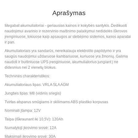
Aprašymas
Megabat akumuliatoriai - geriausias kainos ir kokybės santykis. Dedikuoti
naudojimui avarinio ir rezervinio maitinimo palaikymui nedidelės iškrovos
įrenginiuose, tokiuose kaip apsaugos ar stebėjimo sistemos, kasos aparatai
ir pan.
Akumuliatoriais yra sandarūs, nereikalauja elektrolito papildymo ir yra
saugūs naudojimui uždaruose kambariuose, kuriuose yra žmonių. Galima
naudoti ir buitiniuose UPS įrenginiuose, akumuliatorius jungiant į ne
didesnius nei 2 vienetų blokus.
Techninės charakteristikos:
Akumuliatoriaus tipas: VRLA SLA AGM
Jungties tipas: M8 (vidinis sriegis)
Tvirtas atsparus smūgiams ir skilimams ABS plastiko korpusas
Nominali įtampa: 12V
Talpa (Iškraunant iki 10,5V): 120Ah
Numatytoji įkrovimo srovė: 12A
Maksimali įkrovimo srovė: 30A