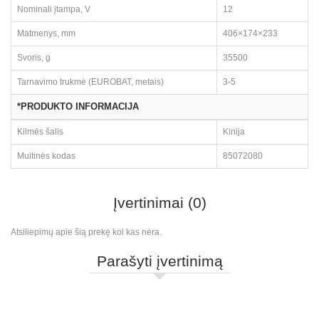
Nominali įtampa, V
12
Matmenys, mm
406×174×233
Svoris, g
35500
Tarnavimo trukmė (EUROBAT, metais)
3-5
*PRODUKTO INFORMACIJA
Kilmės šalis
Kinija
Muitinės kodas
85072080
Įvertinimai (0)
Atsiliepimų apie šią prekę kol kas nėra.
Parašyti įvertinimą