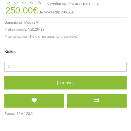
0 įvertinimai
/
Parašyti įvertinimą
250.00€
Be mokesčių: 206.61€
Gamintojas:
MegaBAT
Prekės kodas:
MB120-12
Prieinamumas:
4-8 d.d. (iš gamintojo sandėlio)
Kiekis
Į krepšelį
Žymos:
12V 120Ah