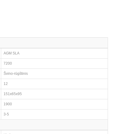
AGM SLA
7200
Švino-rūgštinis
12
151x65x95
1900
3-5