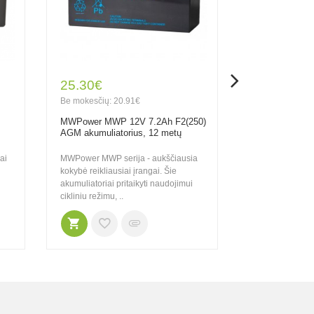
25.30€
29.80€
Be mokesčių: 20.91€
Be mokesčių: 2
MWPower MWP 12V 7.2Ah F2(250)
MWPower MWP
AGM akumuliatorius, 12 metų
AGM akumuliat
ai
MWPower MWP serija - aukščiausia
MWPower MWP se
kokybė reikliausiai įrangai. Šie
kokybė reikliaus
akumuliatoriai pritaikyti naudojimui
akumuliatoriai p
cikliniu režimu, ..
cikliniu režimu, .