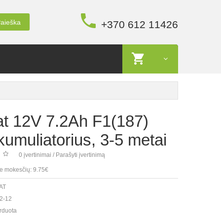
aieška
+370 612 11426
t 12V 7.2Ah F1(187)
muliatorius, 3-5 metai
0 įvertinimai
/
Parašyti įvertinimą
e mokesčių: 9.75€
AT
2-12
rduota