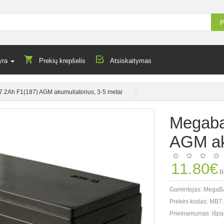
P
yra
Prekių krepšelis
Atsiskaitymas
.2Ah F1(187) AGM akumuliatorius, 3-5 metai
Megaba
AGM aku
11.80€
B
Gamintojas:
MegaB
Prekės kodas:
MB7.
Prieinamumas:
Išpa