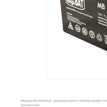
Megabat akumuliatoriai - geriausias kainos ir kokybės santykis. De
aparatai ir pan.