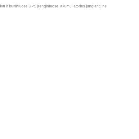
i ir buitiniuose UPS įrenginiuose, akumuliatorius jungiant į ne