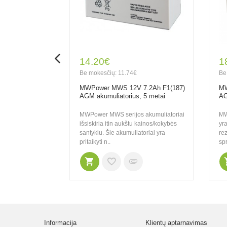
14.20€
1
Be mokesčių: 11.74€
Be
F1(187) AGM
MWPower MWS 12V 7.2Ah F1(187)
MW
metai
AGM akumuliatorius, 5 metai
AG
i - geriausias
MWPower MWS serijos akumuliatoriai
MW
tykis. Dedikuoti
išsiskiria itin aukštu kainos/kokybės
yra
 rezervinio
santykiu. Šie akumuliatoriai yra
re
pritaikyti n..
spr
Informacija
Klientų aptarnavimas