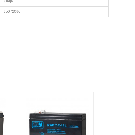
Kinija
85072080