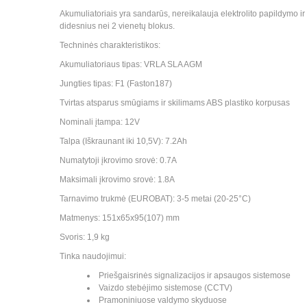
Akumuliatoriais yra sandarūs, nereikalauja elektrolito papildymo 
didesnius nei 2 vienetų blokus.
Techninės charakteristikos:
Akumuliatoriaus tipas: VRLA SLA AGM
Jungties tipas: F1 (Faston187)
Tvirtas atsparus smūgiams ir skilimams ABS plastiko korpusas
Nominali įtampa: 12V
Talpa (Iškraunant iki 10,5V): 7.2Ah
Numatytoji įkrovimo srovė: 0.7A
Maksimali įkrovimo srovė: 1.8A
Tarnavimo trukmė (EUROBAT): 3-5 metai (20-25°C)
Matmenys: 151x65x95(107) mm
Svoris: 1,9 kg
Tinka naudojimui:
Priešgaisrinės signalizacijos ir apsaugos sistemose
Vaizdo stebėjimo sistemose (CCTV)
Pramoniniuose valdymo skyduose