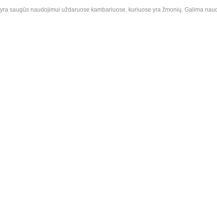
ir yra saugūs naudojimui uždaruose kambariuose, kuriuose yra žmonių. Galima naudot