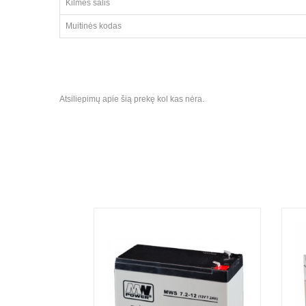
Kilmės šalis
Muitinės kodas
Atsiliepimų apie šią prekę kol kas nėra.