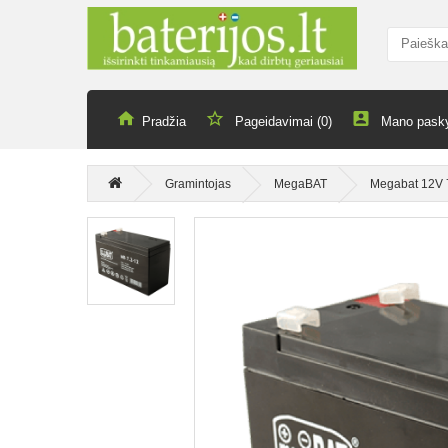
Pradžia
Pageidavimai (0)
Mano pask
Gramintojas
MegaBAT
Megabat 12V 7