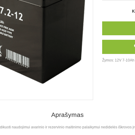
K
Žymos:
12V 7-10Ah
Aprašymas
dikuoti naudojimui avarinio ir rezervinio maitinimo palaikymui nedidelės iškrovos 