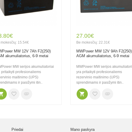
8.80€
27.00€
 mokesčių: 15.54€
Be mokesčių: 22.31€
Power MW 12V 7Ah F2(250)
MWPower MW 12V 9Ah F2(250)
M akumuliatorius, 6-9 metai
AGM akumuliatorius, 6-9 metai
Power MW serijos akumuliatoriai
MWPower MW serijos akumuliatori
 pritaikyti profesionaliems
yra pritaikyti profesionaliems
zervinio maitinimo (UPS)
rezervinio maitinimo (UPS)
endimams ir pasižymi itin..
sprendimams ir pasižymi itin..
Priedai
Mano paskyra