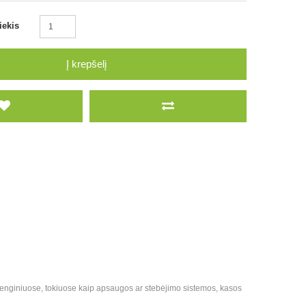
iekis
Į krepšelį
įrenginiuose, tokiuose kaip apsaugos ar stebėjimo sistemos, kasos