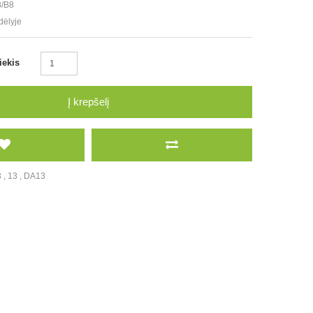
/B8
dėlyje
iekis
Į krepšelį
3
,
13
,
DA13