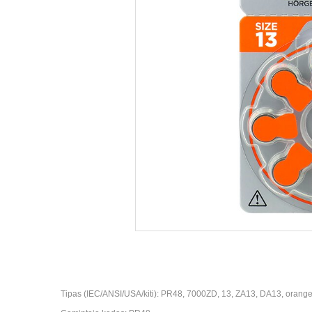
Tipas (IEC/ANSI/USA/kiti): PR48, 7000ZD, 13, ZA13, DA13, orange