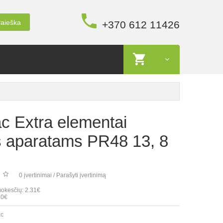
aieška
+370 612 11426
c Extra elementai
s aparatams PR48 13, 8
0 įvertinimai
/
Parašyti įvertinimą
okesčių: 2.31€
10€
ac