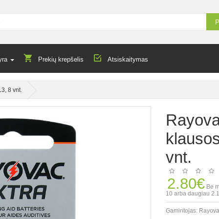
P
yra
Prekių krepšelis
Atsiskaitymas
, 8 vnt.
Rayova
klauso
vnt.
2.80€
Be m
10 arba daugiau 2.
Gamintojas:
Rayov