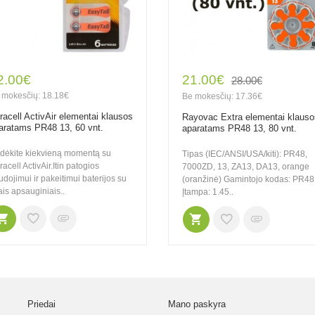
2.00€
21.00€
28.00€
 mokesčių: 18.18€
Be mokesčių: 17.36€
racell ActivAir elementai klausos
Rayovac Extra elementai klauso
aratams PR48 13, 60 vnt.
aparatams PR48 13, 80 vnt.
rdėkite kiekvieną momentą su
Tipas (IEC/ANSI/USA/kiti): PR48,
acell ActivAir.Itin patogios
7000ZD, 13, ZA13, DA13, orange
dojimui ir pakeitimui baterijos su
(oranžinė) Gamintojo kodas: PR48
ais apsauginiais..
Įtampa: 1.45..
Priedai
Mano paskyra