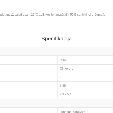
audojant 12 val./d esant 21°C aplinkos tempratūrai ir 50% santykinei drėgmei).
Specifikacija
PR48
Cinko-oro
-
1,45
7,9 x 5,4
Jungtinė Karalystė