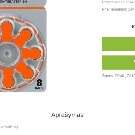
Prekės kodas:
PR48
Prieinamumas:
San
K
Žymos:
PR48
,
ZA1
Aprašymas
 (oranžinė)