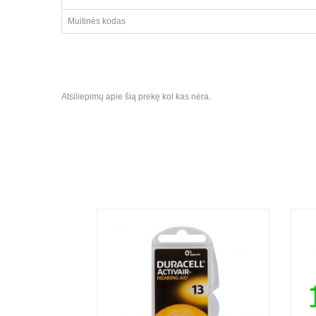
Muitinės kodas
Atsiliepimų apie šią prekę kol kas nėra.