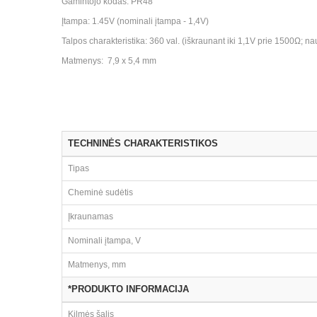
Gamintojo kodas: PR48
Įtampa: 1.45V (nominali įtampa - 1,4V)
Talpos charakteristika: 360 val. (iškraunant iki 1,1V prie 1500Ω; n
Matmenys: 7,9 x 5,4 mm
TECHNINĖS CHARAKTERISTIKOS
Tipas
Cheminė sudėtis
Įkraunamas
Nominali įtampa, V
Matmenys, mm
*PRODUKTO INFORMACIJA
Kilmės šalis