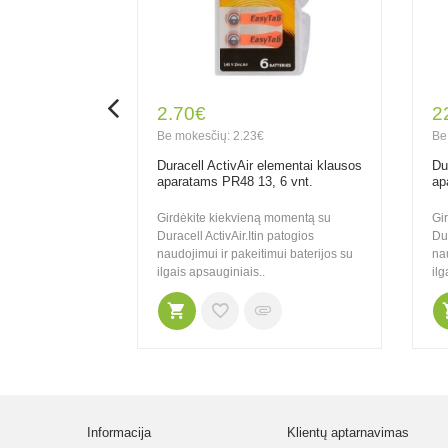
2.70€
2
Be mokesčių: 2.23€
Be
Duracell ActivAir elementai klausos
Du
aparatams PR48 13, 6 vnt.
ap
Girdėkite kiekvieną momentą su
Gi
Duracell ActivAir.Itin patogios
Dur
naudojimui ir pakeitimui baterijos su
nau
ilgais apsauginiais..
ilg
Informacija
Klientų aptarnavimas