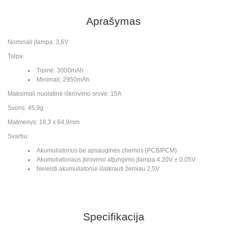
Aprašymas
Nominali įtampa: 3,6V
Talpa:
Tipinė: 3000mAh
Minimali: 2950mAh
Maksimali nuolatinė iškrovimo srovė: 15A
Svoris: 45,9g
Matmenys: 18,3 x 64,9mm
Svarbu:
Akumuliatorius be apsauginės chemos (PCB/PCM)
Akumuliatoriaus įkrovimo atjungimo įtampa 4.20V ± 0.05V
Neleisti akumuliatoriui išsikrauti žemiau 2,5V
Specifikacija