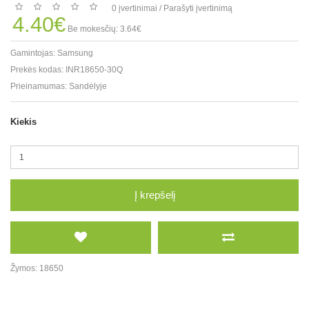
0 įvertinimai
/
Parašyti įvertinimą
4.40€
Be mokesčių: 3.64€
Gamintojas:
Samsung
Prekės kodas:
INR18650-30Q
Prieinamumas:
Sandėlyje
Kiekis
Į krepšelį
Žymos:
18650