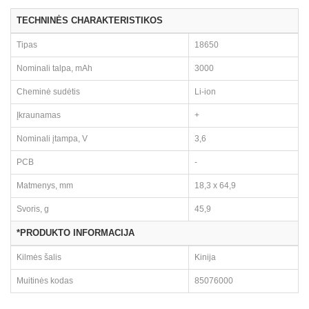
TECHNINĖS CHARAKTERISTIKOS
Tipas
18650
Nominali talpa, mAh
3000
Cheminė sudėtis
Li-ion
Įkraunamas
+
Nominali įtampa, V
3,6
PCB
-
Matmenys, mm
18,3 x 64,9
Svoris, g
45,9
*PRODUKTO INFORMACIJA
Kilmės šalis
Kinija
Muitinės kodas
85076000