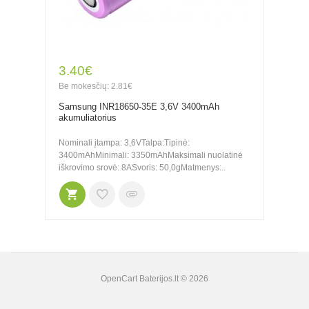
3.40€
Be mokesčių: 2.81€
Samsung INR18650-35E 3,6V 3400mAh
akumuliatorius
Nominali įtampa: 3,6VTalpa:Tipinė:
3400mAhMinimali: 3350mAhMaksimali nuolatinė
iškrovimo srovė: 8ASvoris: 50,0gMatmenys:..
OpenCart
Baterijos.lt © 2026