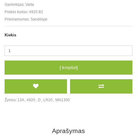
Gamintojas:
Varta
Prekės kodas:
4920 B2
Prieinamumas:
Sandėlyje
Kiekis
Į krepšelį
Žymos:
13A
,
4920
,
D
,
LR20
,
MN1300
Aprašymas