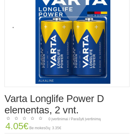
Varta Longlife Power D
elementas, 2 vnt.
0 įvertinimai
/
Parašyti įvertinimą
4.05€
Be mokesčių: 3.35€