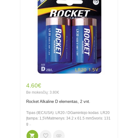
4.60€
Be mokesčių: 3.80€
Rocket Alkaline D elementas, 2 vnt.
Tipas (IEC/USA): LR20 / DGamintojo kodas: LR20
Įtampa: 1,5VMatmenys: 34.2 x 61.5 mmSvoris: 131
g ..