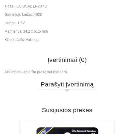
Tipas (IEC/USA): LR20 / D
Gamintojo kodas: 4920
Įtampa: 1,5V
Matmenys: 34.2 x 61.5 mm
Kilmės šalis: Vokietija
Įvertinimai (0)
Atsiliepimų apie šią prekę kol kas nėra.
Parašyti įvertinimą
Susijusios prekės