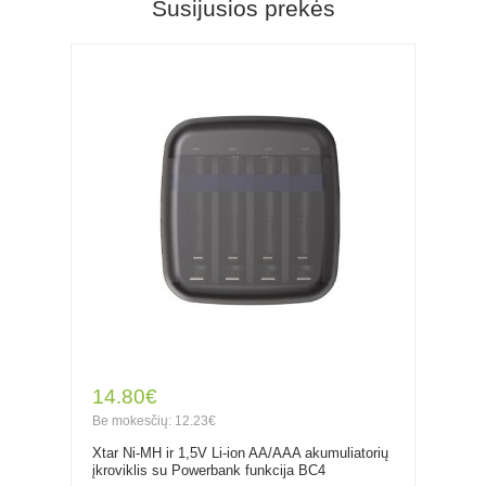
Susijusios prekės
14.80€
Be mokesčių: 12.23€
Xtar Ni-MH ir 1,5V Li-ion AA/AAA akumuliatorių
įkroviklis su Powerbank funkcija BC4