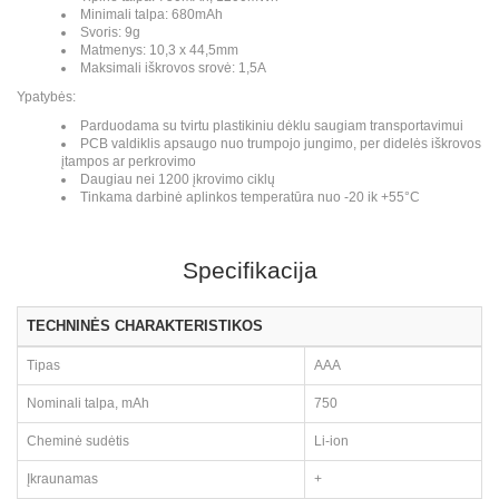
Minimali talpa: 680mAh
Svoris: 9g
Matmenys: 10,3 x 44,5mm
Maksimali iškrovos srovė: 1,5A
Ypatybės:
Parduodama su tvirtu plastikiniu dėklu saugiam transportavimui
PCB valdiklis apsaugo nuo trumpojo jungimo, per didelės iškrovos
įtampos ar perkrovimo
Daugiau nei 1200 įkrovimo ciklų
Tinkama darbinė aplinkos temperatūra nuo -20 ik +55°C
Specifikacija
TECHNINĖS CHARAKTERISTIKOS
Tipas
AAA
Nominali talpa, mAh
750
Cheminė sudėtis
Li-ion
Įkraunamas
+