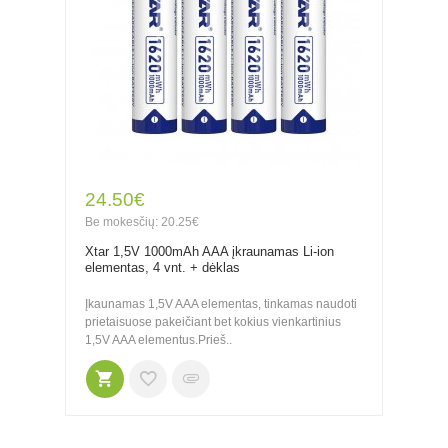
24.50€
Be mokesčių: 20.25€
Xtar 1,5V 1000mAh AAA įkraunamas Li-ion
elementas, 4 vnt. + dėklas
Įkaunamas 1,5V AAA elementas, tinkamas naudoti
prietaisuose pakeičiant bet kokius vienkartinius
1,5V AAA elementus.Prieš..