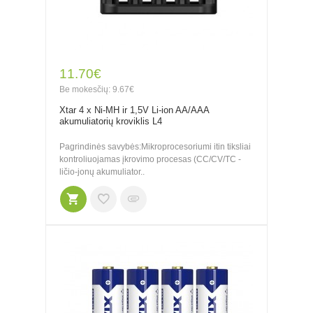
11.70€
Be mokesčių: 9.67€
Xtar 4 x Ni-MH ir 1,5V Li-ion AA/AAA
akumuliatorių kroviklis L4
Pagrindinės savybės:Mikroprocesoriumi itin tiksliai
kontroliuojamas įkrovimo procesas (CC/CV/TC -
ličio-jonų akumuliator..