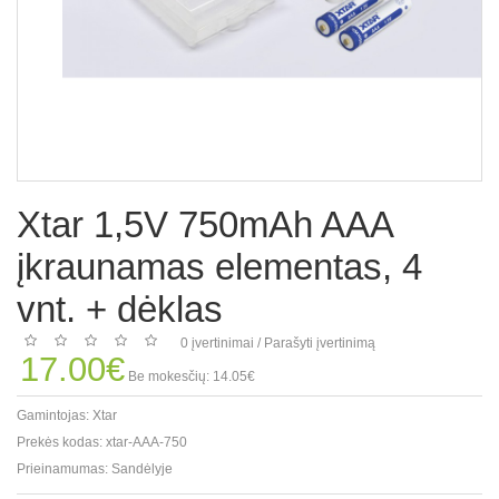
Xtar 1,5V 750mAh AAA
įkraunamas elementas, 4
vnt. + dėklas
0 įvertinimai
/
Parašyti įvertinimą
17.00€
Be mokesčių: 14.05€
Gamintojas:
Xtar
Prekės kodas:
xtar-AAA-750
Prieinamumas:
Sandėlyje