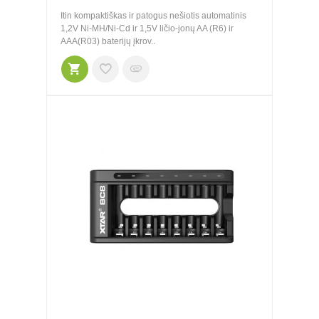
Itin kompaktiškas ir patogus nešiotis automatinis
1,2V Ni-MH/Ni-Cd ir 1,5V ličio-jonų AA (R6) ir
AAA(R03) baterijų įkrov..