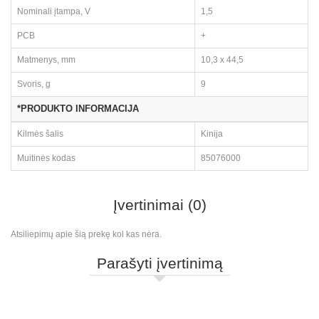
Nominali įtampa, V
1,5
PCB
+
Matmenys, mm
10,3 x 44,5
Svoris, g
9
*PRODUKTO INFORMACIJA
Kilmės šalis
Kinija
Muitinės kodas
85076000
Įvertinimai (0)
Atsiliepimų apie šią prekę kol kas nėra.
Parašyti įvertinimą