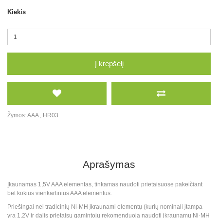
Kiekis
Į krepšelį
Žymos:
AAA
,
HR03
Aprašymas
Įkaunamas 1,5V AAA elementas, tinkamas naudoti prietaisuose pakeičiant
bet kokius vienkartinius AAA elementus.
Priešingai nei tradicinių Ni-MH įkraunami elementų (kurių nominali įtampa
yra 1,2V ir dalis prietaisų gamintojų rekomenduoja naudoti įkraunamų Ni-MH