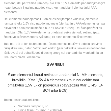
elementų dėl per žemos įtampos), šio Xtar 1,5V elemento panaudojimas yra
neapribotas ir jį galima naudoti visur, kur naudojami vienkartiniai AAA
elementai.
Dėl elemente naudojamos Li-ion celės bei įtampos valdiklio, elemento
įtampa išlieka 1,5V viso naudojimo metu (vienkartinių AAA elementų įtampa
eikvojantis palaipsniui mažėja nuo ~1,65V iki ~0,9V). Dėl šios priežasties
naudojant Xtar 1,5V AAA elementą prietaisai veiks vienodu režimu (pvz.
žibintuvėlis švies vienodu ryškumu) iki pilno elemento išsikrovimo.
Taip pat, dėl Li-ion technologijos, šis elementas pasižymi dideliu įkrovimo
ciklų skaičiumi, neturi "atminties" efekto (jam nekenkia įkrovimas net nepilnai
išsikrovus) bei geba išduoti didesnę srovę nei standartiniai vienkartiniai ar
įkraunami Ni-MH elementai.
SVARBU!
Šiam elementui krauti netinka standartiniai Ni-MH elementų
krovikliai. Xtar 1,5V AA elementui krauti naudokite tam
pritaikytus 1,5V Li-ion įkroviklius (pavyzdžiui Xtar ET4S, L4,
BC4 arba BC8).
Techninės charakteristikos:
Nominali įtampa: 1,5V
Tipinė talpa: 750mAh; 1200mWh