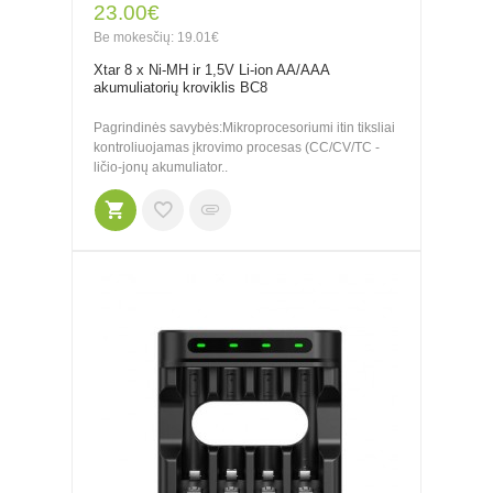
23.00€
Be mokesčių: 19.01€
Xtar 8 x Ni-MH ir 1,5V Li-ion AA/AAA
akumuliatorių kroviklis BC8
Pagrindinės savybės:Mikroprocesoriumi itin tiksliai
kontroliuojamas įkrovimo procesas (CC/CV/TC -
ličio-jonų akumuliator..