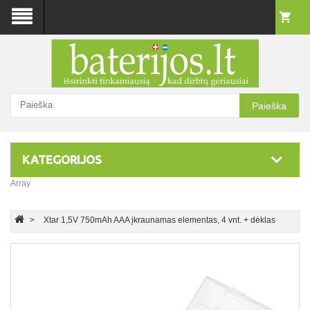
Paieška
KATEGORIJOS
Array
Xtar 1,5V 750mAh AAA įkraunamas elementas, 4 vnt. + dėklas