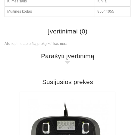
Kilmės šalis
Kinija
Muitinės kodas
85044055
Įvertinimai (0)
Atsiliepimų apie šią prekę kol kas nėra.
Parašyti įvertinimą
Susijusios prekės