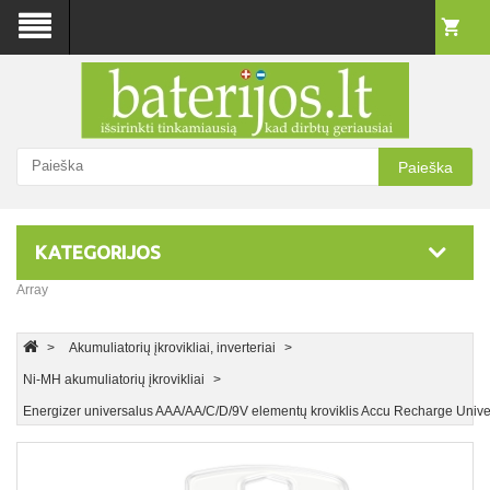
Paieška
KATEGORIJOS
Array
Akumuliatorių įkrovikliai, inverteriai
Ni-MH akumuliatorių įkrovikliai
Energizer universalus AAA/AA/C/D/9V elementų kroviklis Accu Recharge Uni