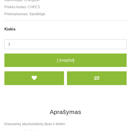
Gamintojas:
Energizer
Prekės kodas:
CHFC3
Prieinamumas:
Sandėlyje
Kiekis
Į krepšelį
Aprašymas
Kraunamų akumuliatorių tipas ir kiekis: