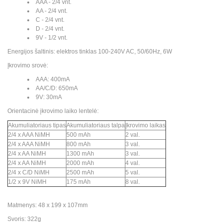
AAA - 2/4 vnt.
AA - 2/4 vnt.
C - 2/4 vnt.
D - 2/4 vnt.
9V - 1/2 vnt.
Energijos šaltinis: elektros tinklas 100-240V AC, 50/60Hz, 6W
Įkrovimo srovė:
AAA: 400mA
AA/C/D: 650mA
9V: 30mA
Orientacinė įkrovimo laiko lentelė:
Akumuliatoriaus tipas
Akumuliatoriaus talpa
Įkrovimo laikas
2/4 x AAA NiMH
500 mAh
2 val.
2/4 x AAA NiMH
800 mAh
3 val.
2/4 x AA NiMH
1300 mAh
3 val.
2/4 x AA NiMH
2000 mAh
4 val.
2/4 x C/D NiMH
2500 mAh
5 val.
1/2 x 9V NiMH
175 mAh
8 val.
Matmenys: 48 x 199 x 107mm
Svoris: 322g