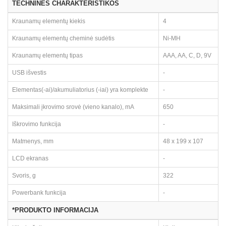
TECHNINĖS CHARAKTERISTIKOS
Kraunamų elementų kiekis
4
Kraunamų elementų cheminė sudėtis
Ni-MH
Kraunamų elementų tipas
AAA, AA, C, D, 9V
USB išvestis
-
Elementas(-ai)/akumuliatorius (-iai) yra komplekte
-
Maksimali įkrovimo srovė (vieno kanalo), mA
650
Iškrovimo funkcija
-
Matmenys, mm
48 x 199 x 107
LCD ekranas
-
Svoris, g
322
Powerbank funkcija
-
*PRODUKTO INFORMACIJA