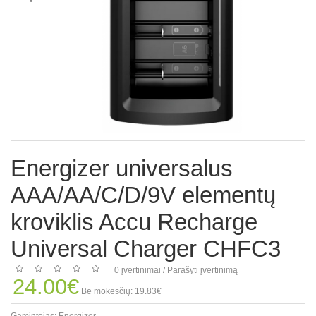
Energizer universalus
AAA/AA/C/D/9V elementų
kroviklis Accu Recharge
Universal Charger CHFC3
0 įvertinimai
/
Parašyti įvertinimą
24.00€
Be mokesčių: 19.83€