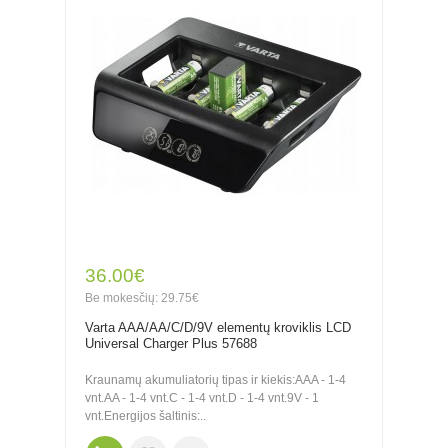
36.00€
Be mokesčių: 29.75€
Varta AAA/AA/C/D/9V elementų kroviklis LCD
Universal Charger Plus 57688
Kraunamų akumuliatorių tipas ir kiekis:AAA - 1-4
vnt.AA - 1-4 vnt.C - 1-4 vnt.D - 1-4 vnt.9V - 1
vnt.Energijos šaltinis:..