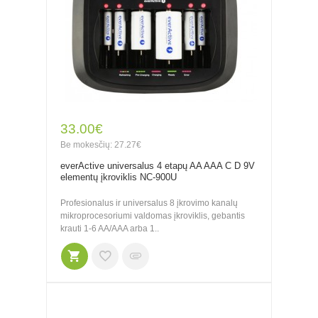
33.00€
Be mokesčių: 27.27€
everActive universalus 4 etapų AA AAA C D 9V
elementų įkroviklis NC-900U
Profesionalus ir universalus 8 įkrovimo kanalų
mikroprocesoriumi valdomas įkroviklis, gebantis
krauti 1-6 AA/AAA arba 1..