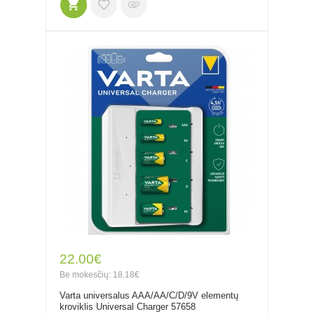
22.00€
Be mokesčių: 18.18€
Varta universalus AAA/AA/C/D/9V elementų
kroviklis Universal Charger 57658