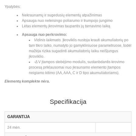
Ypatybės:
Nekraunamų ir sugedusių elementų atpažinimas
Apsauga nuo neteisingo poliarumo ir trumpojo jungimo
Lėtas elementų įkrovimas taupantis jų tarnavimo laiką
Apsauga nuo perkrovimo:
Vidinis laikmatis.
Įkroviklis nustoja krauti akumuliatorių po
tam tikro laiko, numatyto jo gamykliniuose parametruose, todėl
mažėja rizika sugadinti akumuliatorių laiku neišjungus
įkroviklio.
-Δ V įtampos stebėjimo modulis, sustanbdantis krovimo
procesą priklausomai nuo įkraunamo elemento įtampos
neigiamo kitimo (AA, AAA, C ir D tipo akumuliatoriams).
Elementų komplekte nėra.
Specifikacija
GARANTIJA
24 mėn.