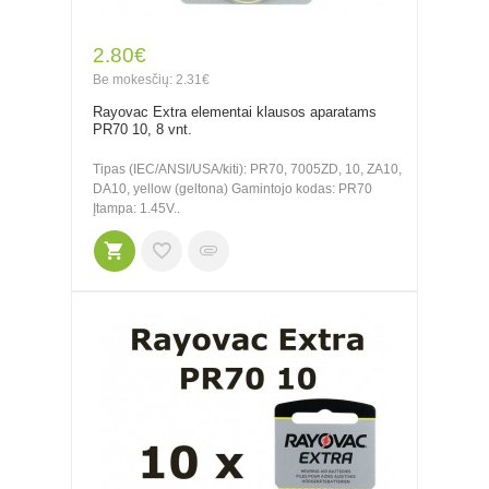
2.80€
Be mokesčių: 2.31€
Rayovac Extra elementai klausos aparatams
PR70 10, 8 vnt.
Tipas (IEC/ANSI/USA/kiti): PR70, 7005ZD, 10, ZA10,
DA10, yellow (geltona) Gamintojo kodas: PR70
Įtampa: 1.45V..