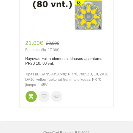
21.00€
28.00€
Be mokesčių: 17.36€
Rayovac Extra elementai klausos aparatams
PR70 10, 80 vnt.
Tipas (IEC/ANSI/USA/kiti): PR70, 7005ZD, 10, ZA10,
DA10, yellow (geltona) Gamintojo kodas: PR70
Įtampa: 1.45V..
OpenCart
Baterijos.lt © 2026