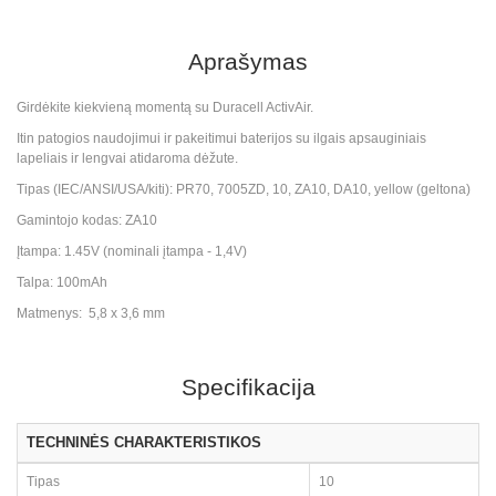
Aprašymas
Girdėkite kiekvieną momentą su Duracell ActivAir.
Itin patogios naudojimui ir pakeitimui baterijos su ilgais apsauginiais
lapeliais ir lengvai atidaroma dėžute.
Tipas (IEC/ANSI/USA/kiti): PR70, 7005ZD, 10, ZA10, DA10, yellow (geltona)
Gamintojo kodas: ZA10
Įtampa: 1.45V (nominali įtampa - 1,4V)
Talpa: 100mAh
Matmenys: 5,8 x 3,6 mm
Specifikacija
TECHNINĖS CHARAKTERISTIKOS
Tipas
10