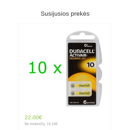
Susijusios prekės
22.00€
Be mokesčių: 18.18€