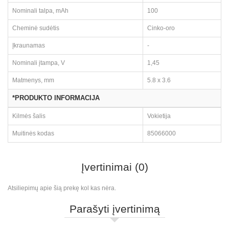
Nominali talpa, mAh
100
Cheminė sudėtis
Cinko-oro
Įkraunamas
-
Nominali įtampa, V
1,45
Matmenys, mm
5.8 x 3.6
*PRODUKTO INFORMACIJA
Kilmės šalis
Vokietija
Muitinės kodas
85066000
Įvertinimai (0)
Atsiliepimų apie šią prekę kol kas nėra.
Parašyti įvertinimą