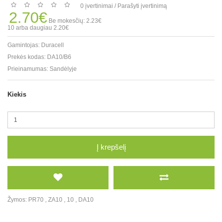
0 įvertinimai
/
Parašyti įvertinimą
2.70€
Be mokesčių: 2.23€
10 arba daugiau 2.20€
Gamintojas:
Duracell
Prekės kodas:
DA10/B6
Prieinamumas:
Sandėlyje
Kiekis
Į krepšelį
Žymos:
PR70
,
ZA10
,
10
,
DA10