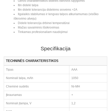
Geros charakteristikos didelės iškrovos sąlygomis
Itin didelė talpa
Itin didelė tolerancija didelėms srovėms >2A
Ilgalaikis stabilumas ir lengvas talpos atkuriamumas (visiško
iškrovimo atveju)
Didelė tolerancija drbinei temperatūrai
Mažas savaiminis išsikrovimas
Tinkamas profesionaliam naudojimui
Specifikacija
TECHNINĖS CHARAKTERISTIKOS
Tipas
AAA
Nominali talpa, mAh
1050
Cheminė sudėtis
Ni-MH
Įkraunamas
+
Nominali įtampa, V
1,2