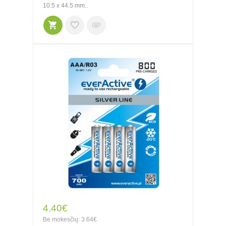
10.5 x 44.5 mm..
4.40€
Be mokesčių: 3.64€