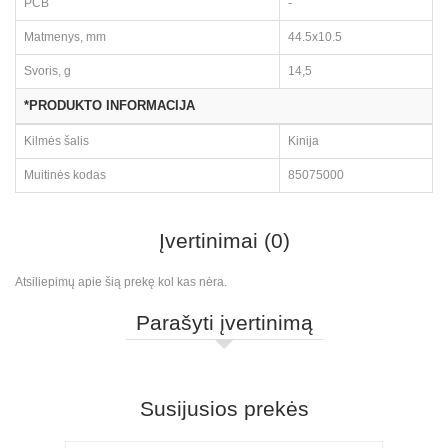
PCB
-
Matmenys, mm
44.5x10.5
Svoris, g
14,5
*PRODUKTO INFORMACIJA
Kilmės šalis
Kinija
Muitinės kodas
85075000
Įvertinimai (0)
Atsiliepimų apie šią prekę kol kas nėra.
Parašyti įvertinimą
Susijusios prekės