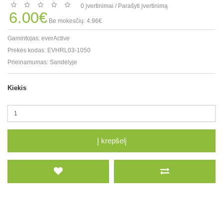
0 įvertinimai
/
Parašyti įvertinimą
6.00€
Be mokesčių: 4.96€
Gamintojas:
everActive
Prekės kodas:
EVHRL03-1050
Prieinamumas:
Sandėlyje
Kiekis
Į krepšelį