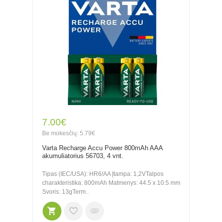
7.00€
Be mokesčių: 5.79€
Varta Recharge Accu Power 800mAh AAA
akumuliatorius 56703, 4 vnt.
Tipas (IEC/USA): HR6/AA Įtampa: 1,2VTalpos
charakteristika: 800mAh Matmenys: 44.5 x 10.5 mm
Svoris: 13gTerm..