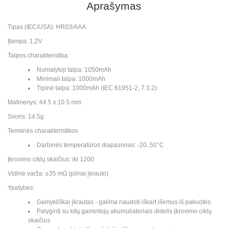
Aprašymas
Tipas (IEC/USA): HR03/AAA
Įtampa: 1,2V
Talpos charakteristika:
Numatytoji talpa: 1050mAh
Minimali talpa: 1000mAh
Tipinė talpa: 1000mAh (IEC 61951-2, 7.3.2)
Matmenys: 44.5 x 10.5 mm
Svoris: 14.5g
Terminės charakteristikos
Darbinės temperatūros diapazonas: -20..50°C
Įkrovimo ciklų skaičius: iki 1200
Vidinė varža: ≤35 mΩ (pilnai įkrauto)
Ypatybės:
Gamykliškai įkrautas - galima naudoti iškart išėmus iš pakuotės
Palyginti su kitų gamintojų akumuliatoriais didelis įkrovimo ciklų
skaičius