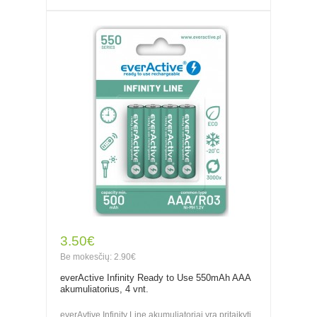
3.50€
Be mokesčių: 2.90€
everActive Infinity Ready to Use 550mAh AAA
akumuliatorius, 4 vnt.
everAvtive Infinity Line akumuliatoriai yra pritaikyti