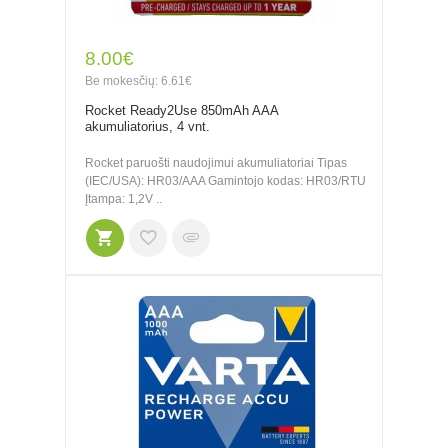
8.00€
Be mokesčių: 6.61€
Rocket Ready2Use 850mAh AAA
akumuliatorius, 4 vnt.
Rocket paruošti naudojimui akumuliatoriai Tipas
(IEC/USA): HR03/AAA Gamintojo kodas: HR03/RTU
Įtampa: 1,2V ..