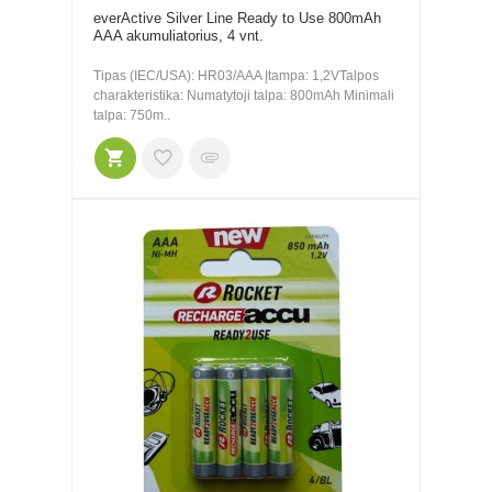
everActive Silver Line Ready to Use 800mAh
AAA akumuliatorius, 4 vnt.
Tipas (IEC/USA): HR03/AAA Įtampa: 1,2VTalpos
charakteristika: Numatytoji talpa: 800mAh Minimali
talpa: 750m..