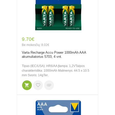
9.70€
Be mokesčių: 8.02€
Varta Recharge Accu Power 1000mAh AAA
akumuliatorius 5703, 4 vnt.
Tipas (IEC/USA): HR6/AA Įtampa: 1,2VTalpos
charakteristika: 1000mAh Matmenys: 44.5 x 10.5
mm Svoris: 14gTer..