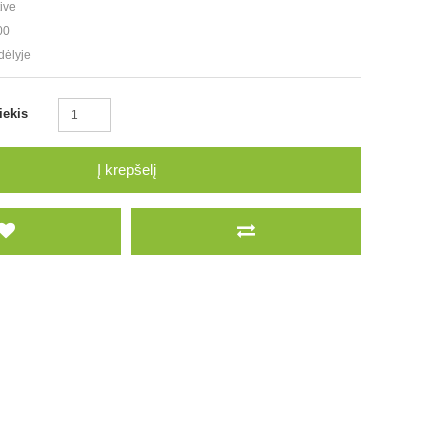
ive
00
dėlyje
iekis
Į krepšelį