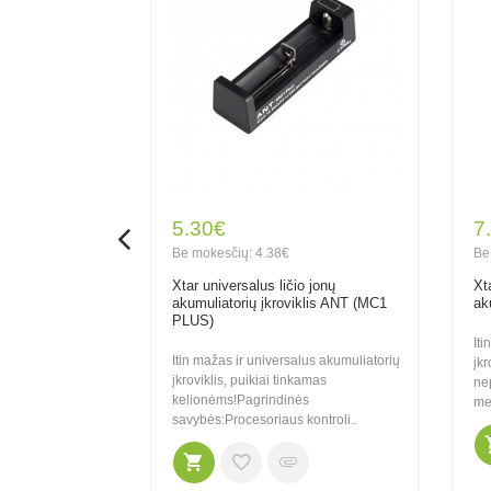
5.30€
7
Be mokesčių: 4.38€
Be
us Li-
Xtar universalus ličio jonų
Xt
H akumuliatorių
akumuliatorių įkroviklis ANT (MC1
ak
ank funkcija
PLUS)
Iti
Itin mažas ir universalus akumuliatorių
įk
Profesionalus
įkroviklis, puikiai tinkamas
ne
ti vieną
kelionėms!Pagrindinės
me
1,2V): AA, AAA,
savybės:Procesoriaus kontroli..