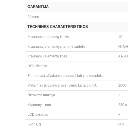
GARANTIJA
24 mėn.
TECHNINĖS CHARAKTERISTIKOS
Kraunamų elementų kiekis
10
Kraunamų elementų cheminė sudėtis
Ni-MH
Kraunamų elementų tipas
AA, A
USB išvestis
-
Elementas(-ai)/akumuliatorius (-iai) yra komplekte
-
Maksimali įkrovimo srovė (vieno kanalo), mA
2000
Iškrovimo funkcija
+
Matmenys, mm
230 x
LCD ekranas
+
Svoris, g
609