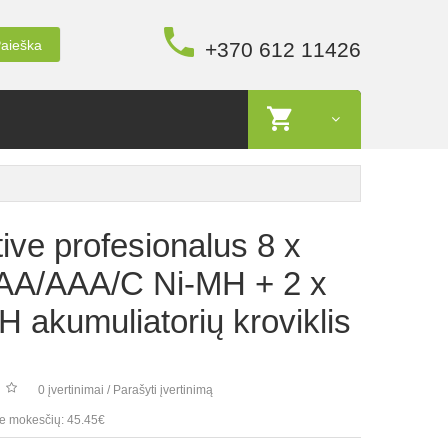
aieška
+370 612 11426
ive profesionalus 8 x
r AA/AAA/C Ni-MH + 2 x
 akumuliatorių kroviklis
0 įvertinimai
/
Parašyti įvertinimą
e mokesčių: 45.45€