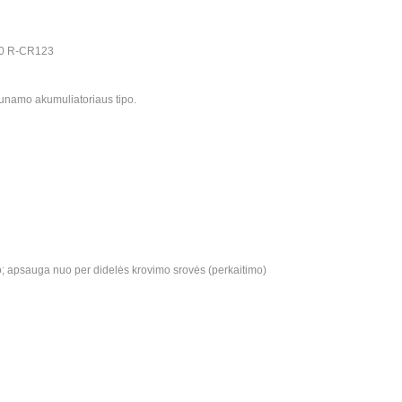
340 R-CR123
unamo akumuliatoriaus tipo.
apsauga nuo per didelės krovimo srovės (perkaitimo)