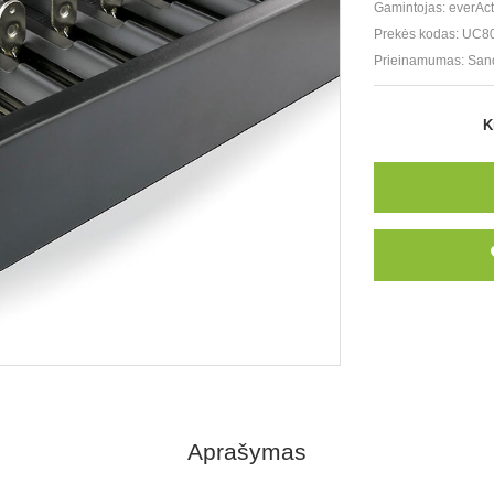
Gamintojas:
everAct
Prekės kodas:
UC8
Prieinamumas:
San
K
Aprašymas