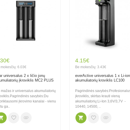
.30€
4.15€
 mokesčių: 6.03€
Be mokesčių: 3.43€
ar universalus 2 x ličio jonų
everActive universalus 1 x Li-ion
umuliatorių įkroviklis MC2 PLUS
akumuliatorių kroviklis LC100
n mažas ir universalus akumuliatorių
Pagrindinės savybės:Profesionalu
roviklis.Pagrindinės savybės:Du
įkroviklis, skirtas krauti vieną
priklausomi įkrovimo kanalai - vienu
akumuliatorių:Li-Ion 3,6V/3,7V -
tu ga..
10440, 14500, ..