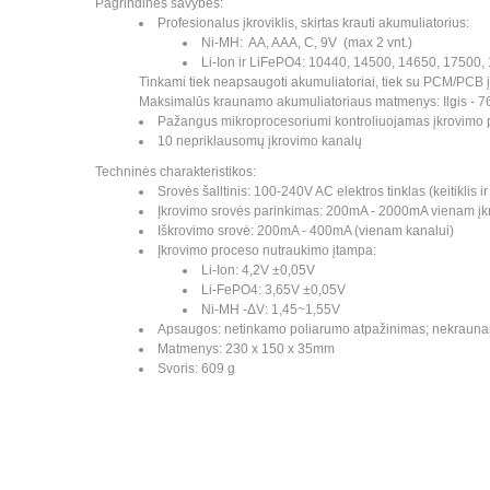
Pagrindinės savybės:
Profesionalus įkroviklis, skirtas krauti akumuliatorius:
Ni-MH: AA, AAA, C, 9V (max 2 vnt.)
Li-Ion ir LiFePO4: 10440, 14500, 14650, 17500
Tinkami tiek neapsaugoti akumuliatoriai, tiek su PCM/PCB į
Maksimalūs kraunamo akumuliatoriaus matmenys: Ilgis -
Pažangus mikroprocesoriumi kontroliuojamas įkrovimo 
10 nepriklausomų įkrovimo kanalų
Techninės charakteristikos:
Srovės šalltinis: 100-240V AC elektros tinklas (keitiklis
Įkrovimo srovės parinkimas: 200mA - 2000mA vienam įkr
Iškrovimo srovė: 200mA - 400mA (vienam kanalui)
Įkrovimo proceso nutraukimo įtampa:
Li-Ion: 4,2V ±0,05V
Li-FePO4: 3,65V ±0,05V
Ni-MH -ΔV: 1,45~1,55V
Apsaugos: netinkamo poliarumo atpažinimas; nekraunam
Matmenys: 230 x 150 x 35mm
Svoris: 609 g