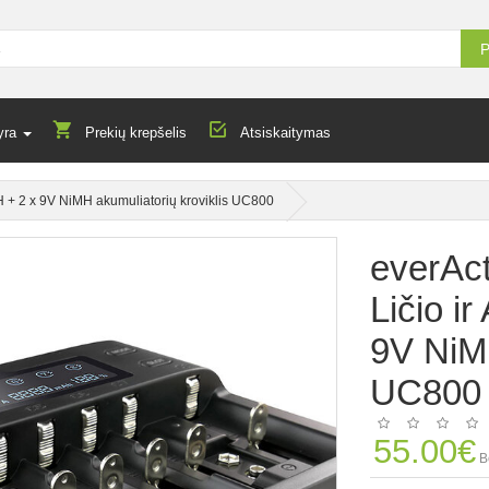
P
yra
Prekių krepšelis
Atsiskaitymas
MH + 2 x 9V NiMH akumuliatorių kroviklis UC800
everAct
Ličio i
9V NiMH
UC800
55.00€
B