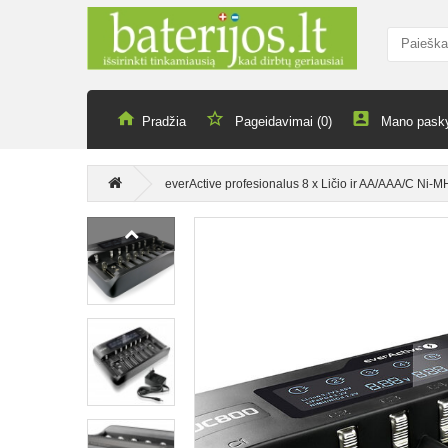
Pradžia
Pageidavimai (0)
Mano pask
everActive profesionalus 8 x Ličio ir AA/AAA/C Ni-