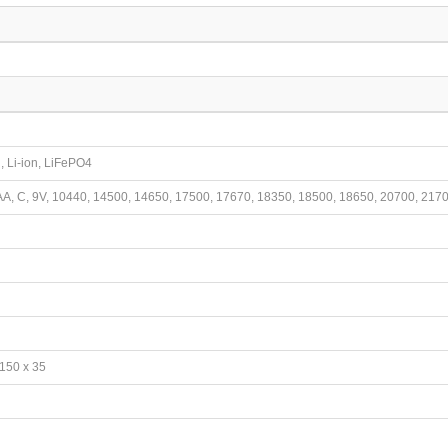
, Li-ion, LiFePO4
AA, C, 9V, 10440, 14500, 14650, 17500, 17670, 18350, 18500, 18650, 20700, 21
 150 x 35