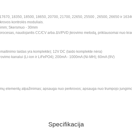
, 17670, 18350, 18500, 18650, 20700, 21700, 22650, 25500 , 26500, 26650 ir 16
krovos kontrolės moduliais.
 76mm; Skersmuo - 30mm
procesas, naudojantis CC/CV arba ΔV/PVD įkrovimo metodą, priklausomai nuo kra
 ir maitinimo laidas yra komplekte); 12V DC (laido komplekte nėra)
ovimo kanalui (Li-ion ir LiFePO4); 200mA - 1000mA (Ni-MH); 60mA (9V)
ų elementų atpažinimas; apsauga nuo perkrovos; apsauga nuo trumpojo jungimo; 
Specifikacija