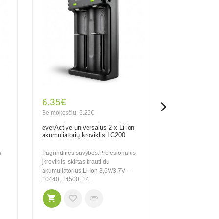
6.35€
20.30€
Be mokesčių: 5.25€
Be mokesčių: 1
everActive universalus 2 x Li-ion
Xtar universalu
akumuliatorių kroviklis LC200
akumuliatorių į
ekranu X2
s
Pagrindinės savybės:Profesionalus
Pagrindinės sa
įkroviklis, skirtas krauti du
nepriklausomi į
akumuliatorius:Li-Ion 3,6V/3,7V -
metu galima krau
10440, 14500, 14..
talpos ar chemin