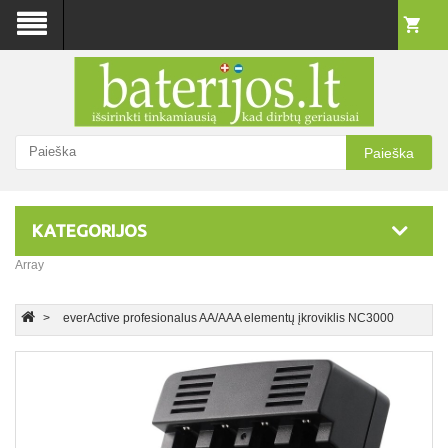
Paieška
KATEGORIJOS
Array
everActive profesionalus AA/AAA elementų įkroviklis NC3000