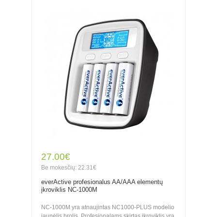
27.00€
Be mokesčių: 22.31€
everActive profesionalus AA/AAA elementų
įkroviklis NC-1000M
NC-1000M yra atnaujintas NC1000-PLUS modelio
jaunėlis brolis. Profesionalams skirtas įkroviklis yra