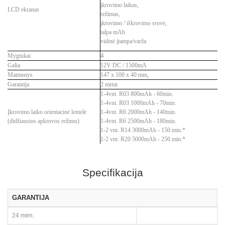
įkrovimo laikas,
LCD ekranas
režimas,
įkrovimo / iškrovimo srovė,
talpa mAh
vidinė įtampa/varža
Mygtukai
4
Galia
12V DC / 1500mA
Matmenys
147 x 100 x 40 mm,
Garantija
2 metai
1-4vnt.
R03 800mAh - 60min.
1-4vnt.
R03 1000mAh - 70min.
Įkrovimo laiko orientacinė lentelė
1-4vnt.
R6 2000mAh - 140min.
(didžiausios apkrovos režimu)
1-4vnt.
R6 2500mAh - 180min.
1-2 vnt. R14 3000mAh - 150 min.*
1-2 vnt. R20 5000mAh - 250 min.*
Specifikacija
GARANTIJA
24 mėn.