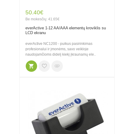
50.40€
Be mokesčių: 41.65€
everActive 1-12 AA/AAA elementų kroviklis su
LCD ekranu
everActive NC1200 - puikus pasirinkimas
profesionalui ir įmonėms, savo veikloje
naudojamčioms didelį kiekį įkraunamų ele..