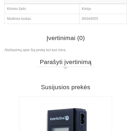
Kilmės šalis
Kinija
Muitinės kodas
85044055
Įvertinimai (0)
Atsiliepimų apie šią prekę kol kas nėra.
Parašyti įvertinimą
Susijusios prekės