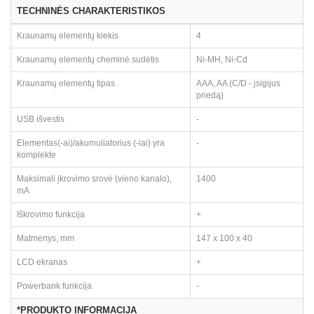
TECHNINĖS CHARAKTERISTIKOS
Kraunamų elementų kiekis
4
Kraunamų elementų cheminė sudėtis
Ni-MH, Ni-Cd
Kraunamų elementų tipas
AAA, AA (C/D - įsigijus
priedą)
USB išvestis
-
Elementas(-ai)/akumuliatorius (-iai) yra
-
komplekte
Maksimali įkrovimo srovė (vieno kanalo),
1400
mA
Iškrovimo funkcija
+
Matmenys, mm
147 x 100 x 40
LCD ekranas
+
Powerbank funkcija
-
*PRODUKTO INFORMACIJA