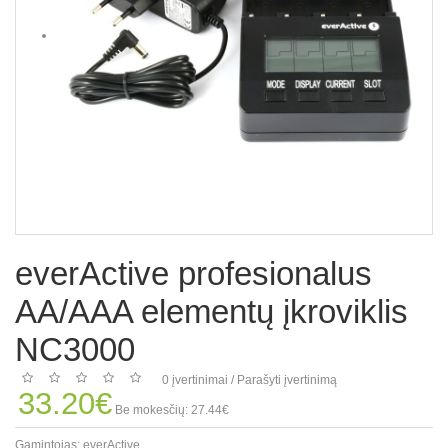
everActive profesionalus
AA/AAA elementų įkroviklis
NC3000
0 įvertinimai
/
Parašyti įvertinimą
33.20€
Be mokesčių: 27.44€
Gamintojas:
everActive