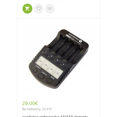
29.00€
Be mokesčių: 23.97€
everActive profesionalus AA/AAA elementų