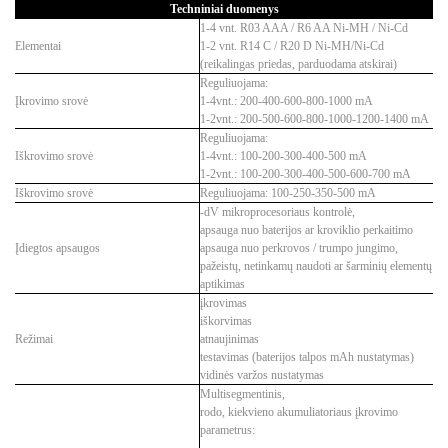
Techniniai duomenys
1-4 vnt.
R03 AAA / R6 AA Ni-MH / Ni-Cd
Elementai
1-2 vnt. R14 C / R20 D Ni-MH/Ni-Cd
(reikalingas priedas, parduodama atskirai)
Reguliuojama:
Įkrovimo srovė
1-4vnt.: 200-400-600-800-1000 mA
1-2vnt.: 200-500-600-800-1000-1200-1400 mA
Reguliuojama:
Iškrovimo srovė
1-4vnt.: 100-200-300-400-500 mA
1-2vnt.:
100-200-300-400-500-600-700 mA
Iškrovimo srovė
Reguliuojama: 100-250-350-500 mA
-dV mikroprocesoriaus kontrolė,
apsauga nuo baterijos
ar kroviklio perkaitimo
Įdiegtos apsaugos
apsauga nuo perkrovos / trumpo jungimo,
pažeistų, netinkamų naudoti ar šarminių elementų
aptikimas
įkrovimas
iškorvimas
Režimai
atnaujinimas
testavimas (baterijos talpos mAh nustatymas)
vidinės varžos nustatymas
Multisegmentinis,
rodo, kiekvieno akumuliatoriaus įkrovimo
parametrus: