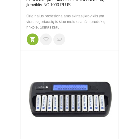
įkroviklis NC-1000 PLUS
Originalus profesionalams skirtas įkroviklis yra
vienas geriausių iš šiuo metu esančių produktų
rinkoje. Skirtas krau..