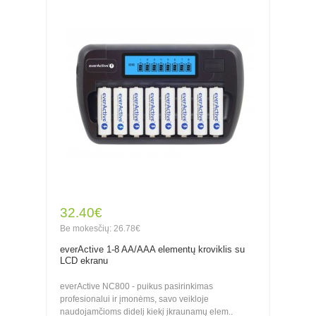
32.40€
Be mokesčių: 26.78€
everActive 1-8 AA/AAA elementų kroviklis su
LCD ekranu
everActive NC800 - puikus pasirinkimas
profesionalui ir įmonėms, savo veikloje
naudojamčioms didelį kiekį įkraunamų elem..