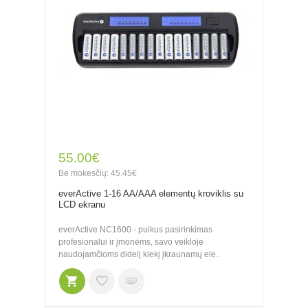
55.00€
Be mokesčių: 45.45€
everActive 1-16 AA/AAA elementų kroviklis su
LCD ekranu
everActive NC1600 - puikus pasirinkimas
profesionalui ir įmonėms, savo veikloje
naudojamčioms didelį kiekį įkraunamų ele..