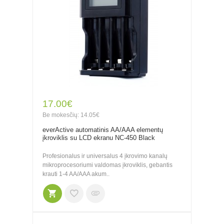
17.00€
Be mokesčių: 14.05€
everActive automatinis AA/AAA elementų
įkroviklis su LCD ekranu NC-450 Black
Profesionalus ir universalus 4 įkrovimo kanalų
mikroprocesoriumi valdomas įkroviklis, gebantis
krauti 1-4 AA/AAA akum..