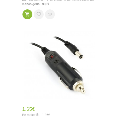
vienas geriausių iš ..
1.65€
Be mokesčių: 1.36€