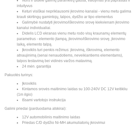
Nors ir didelė galimų parametrų gausa, valdymas yra paprastas ir
intuityvus
Keturi visiškai nepriklausomi įkrovimo kanalai - vienu metu galima
krauti skirtingų gamintojų, talpos, dydžio ar tipo elementus
Galimybė nustatyti įkrovimo/iškrovimo srovę kiekvienam įkrovimo
kanalui individualiai.
Didelis LCD ekranas vienu metu rodo visų kraunamų elementų
parametrus - elemento įtampą, įkrovimo/iškrovimo srovę, įkrovimo
laiką, elemento talpą.
Įkroviklis turi penkis režimus: įkrovimą, iškrovimą, elemento
atnaujinimą (senai nenaudotiems, neveikiantiems elementams),
talpos testavimą bei vidinės varžos matavimą.
24 mėn. garantija
Pakuotės turinys:
Įkroviklis
Kintamos srovės maitinimo laidas su 100-240V DC 12V keitikliu
(1m ilgio)
Išsami vartotojo instrukcija
Galimi priedai (parduodama atskirai):
12V automobilinis maitinimo laidas
Priedas C/D dydžio Ni-MH akumuliatorių įkrovimui