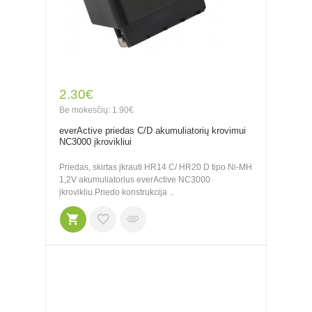
2.30€
Be mokesčių: 1.90€
everActive priedas C/D akumuliatorių krovimui
NC3000 įkrovikliui
Priedas, skirtas įkrauti HR14 C/ HR20 D tipo Ni-MH
1,2V akumuliatorius everActive NC3000
įkrovikliu.Priedo konstrukcija ..