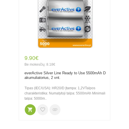
9.90€
Be mokesčių: 8.18€
everActive Silver Line Ready to Use 5500mAh D
akumuliatorius, 2 vnt.
Tipas (IEC/USA): HR20/D Įtampa: 1,2VTalpos
charakteristika: Numatytoji talpa: 5500mAh Minimali
talpa: 5000m..