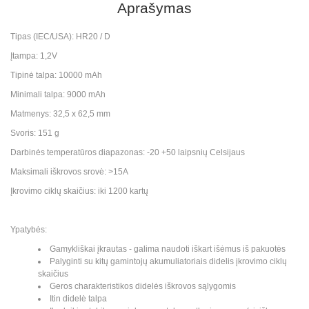
Aprašymas
Tipas (IEC/USA): HR20 / D
Įtampa: 1,2V
Tipinė talpa: 10000 mAh
Minimali talpa: 9000 mAh
Matmenys: 32,5 x 62,5 mm
Svoris: 151 g
Darbinės temperatūros diapazonas: -20 +50 laipsnių Celsijaus
Maksimali iškrovos srovė: >15A
Įkrovimo ciklų skaičius: iki 1200 kartų
Ypatybės:
Gamykliškai įkrautas - galima naudoti iškart išėmus iš pakuotės
Palyginti su kitų gamintojų akumuliatoriais didelis įkrovimo ciklų
skaičius
Geros charakteristikos didelės iškrovos sąlygomis
Itin didelė talpa