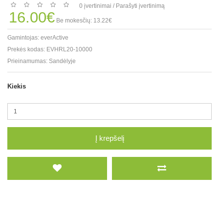
0 įvertinimai
/
Parašyti įvertinimą
16.00€
Be mokesčių: 13.22€
Gamintojas:
everActive
Prekės kodas:
EVHRL20-10000
Prieinamumas:
Sandėlyje
Kiekis
Į krepšelį