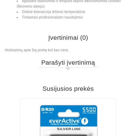
Ilgalaikis stabilumas ir lengvas talpos atkuriamumas (visiško
iškrovimo atveju)
Didelė tolerancija drbinei temperatūrai
Tinkamas profesionaliam naudojimui
Įvertinimai (0)
Atsiliepimų apie šią prekę kol kas nėra.
Parašyti įvertinimą
Susijusios prekės