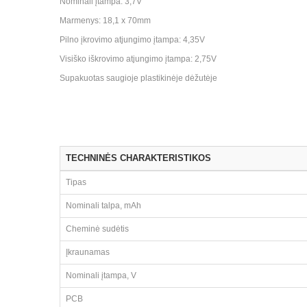
Nominali įtampa: 3,7V
Marmenys: 18,1 x 70mm
Pilno įkrovimo atjungimo įtampa: 4,35V
Visiško iškrovimo atjungimo įtampa: 2,75V
Supakuotas saugioje plastikinėje dėžutėje
TECHNINĖS CHARAKTERISTIKOS
Tipas
Nominali talpa, mAh
Cheminė sudėtis
Įkraunamas
Nominali įtampa, V
PCB