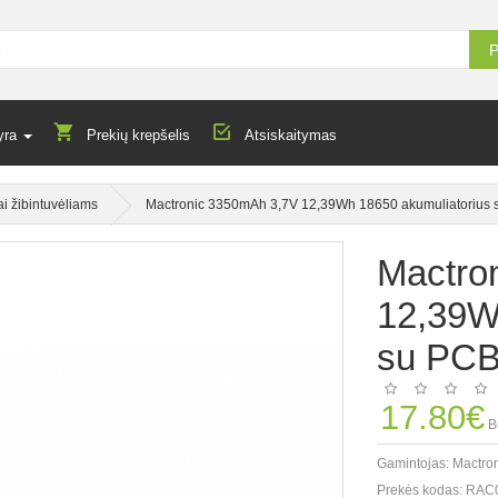
P
yra
Prekių krepšelis
Atsiskaitymas
ai žibintuvėliams
Mactronic 3350mAh 3,7V 12,39Wh 18650 akumuliatorius
Mactro
12,39W
su PC
17.80€
B
Gamintojas:
Mactro
Prekės kodas:
RAC