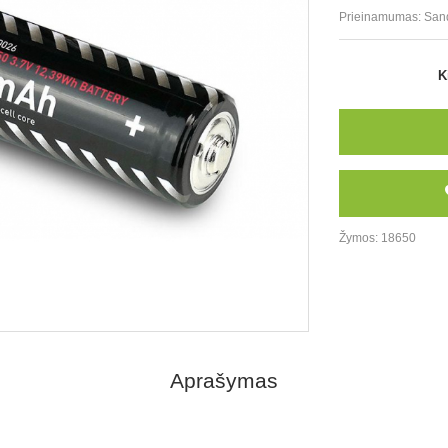
Prieinamumas:
San
K
Žymos:
18650
Aprašymas