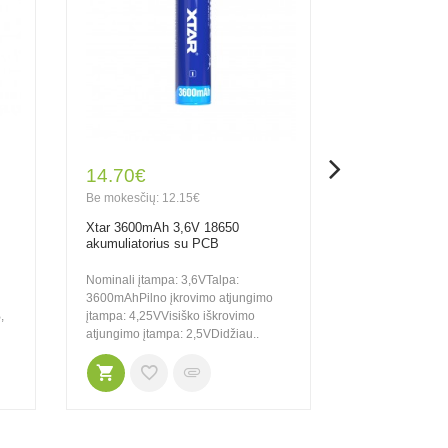
14.70€
15.50€
Be mokesčių: 12.15€
Be mokesčių: 1
Xtar 3600mAh 3,6V 18650
Mactronic 3,7
akumuliatorius su PCB
akumuliatoriu
Nominali įtampa: 3,6VTalpa:
Nominali talpa
3600mAhPilno įkrovimo atjungimo
įtampa: 3,7V Ma
,
įtampa: 4,25VVisiško iškrovimo
70mmPilno įkro
atjungimo įtampa: 2,5VDidžiau..
įtampa: 4,35VVis