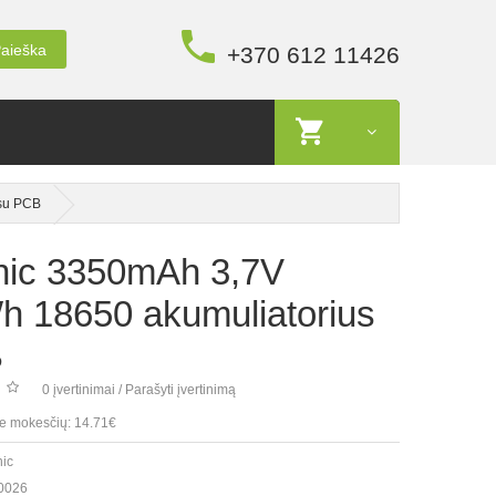
aieška
+370 612 11426
 su PCB
nic 3350mAh 3,7V
h 18650 akumuliatorius
B
0 įvertinimai
/
Parašyti įvertinimą
e mokesčių: 14.71€
nic
0026