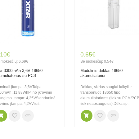
.10€
0.65€
 mokesčių: 6.69€
Be mokesčių: 0.54€
ar 3300mAh 3,6V 18650
Modulinis dėklas 18650
umuliatorius su PCB
akumuliatoriui
minali įtampa: 3,6VTalpa:
Dėklas, skirtas saugiai laikyti ir
00mAh; 11,88WhPilno įkrovimo
transportuoti 18650 tipo
jungimo įtampa: 4,25VStandartinė
akumuliatoriams (tiek su PCM/PCB
ovimo įtampa: 4,2VVisiš..
tiek neapsaugotus).Dėka sp..