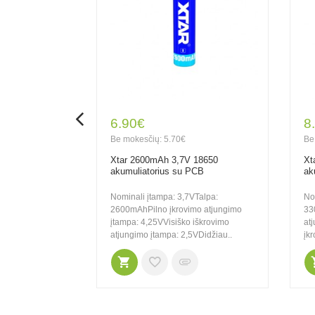
6.90€
8
Be mokesčių: 5.70€
Be
 18650
Xtar 2600mAh 3,7V 18650
Xt
PCB
akumuliatorius su PCB
ak
Nominali talpa:
Nominali įtampa: 3,7VTalpa:
No
o įkrovimo
2600mAhPilno įkrovimo atjungimo
33
25VVisiško
įtampa: 4,25VVisiško iškrovimo
at
..
atjungimo įtampa: 2,5VDidžiau..
įkr