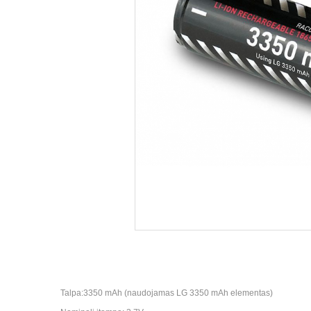
Talpa:3350 mAh (naudojamas LG 3350 mAh elementas)