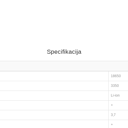
Specifikacija
18650
3350
Li-ion
+
3,7
+