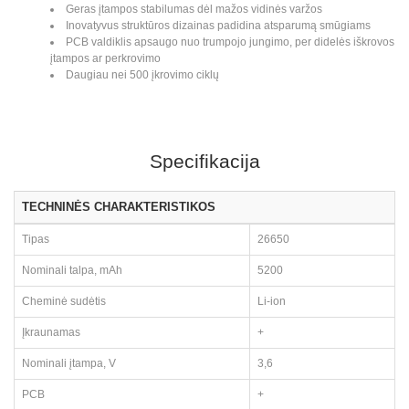
Geras įtampos stabilumas dėl mažos vidinės varžos
Inovatyvus struktūros dizainas padidina atsparumą smūgiams
PCB valdiklis apsaugo nuo trumpojo jungimo, per didelės iškrovos
įtampos ar perkrovimo
Daugiau nei 500 įkrovimo ciklų
Specifikacija
TECHNINĖS CHARAKTERISTIKOS
Tipas
26650
Nominali talpa, mAh
5200
Cheminė sudėtis
Li-ion
Įkraunamas
+
Nominali įtampa, V
3,6
PCB
+