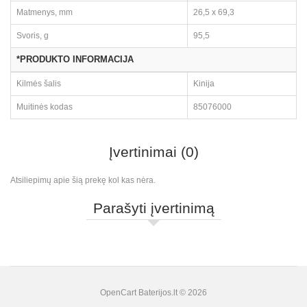
Matmenys, mm
26,5 x 69,3
Svoris, g
95,5
*PRODUKTO INFORMACIJA
Kilmės šalis
Kinija
Muitinės kodas
85076000
Įvertinimai (0)
Atsiliepimų apie šią prekę kol kas nėra.
Parašyti įvertinimą
OpenCart
Baterijos.lt © 2026