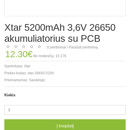
Xtar 5200mAh 3,6V 26650
akumuliatorius su PCB
0 įvertinimai
/
Parašyti įvertinimą
12.30€
Be mokesčių: 10.17€
Gamintojas:
Xtar
Prekės kodas:
xtar-26650-5200
Prieinamumas:
Sandėlyje
Kiekis
Į krepšelį