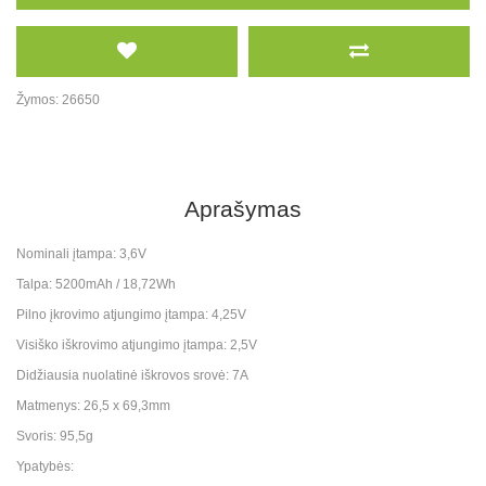
Žymos:
26650
Aprašymas
Nominali įtampa: 3,6V
Talpa: 5200mAh / 18,72Wh
Pilno įkrovimo atjungimo įtampa: 4,25V
Visiško iškrovimo atjungimo įtampa: 2,5V
Didžiausia nuolatinė iškrovos srovė: 7A
Matmenys: 26,5 x 69,3mm
Svoris: 95,5g
Ypatybės: