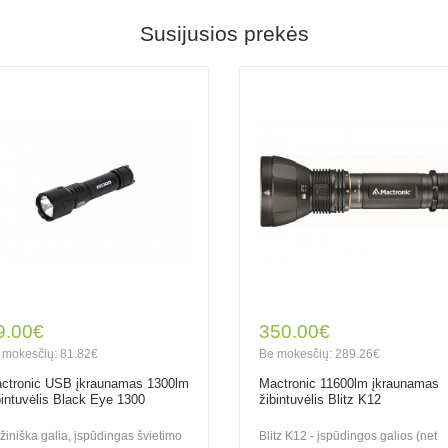
Susijusios prekės
9.00€
350.00€
 mokesčių: 81.82€
Be mokesčių: 289.26€
ctronic USB įkraunamas 1300lm
Mactronic 11600lm įkraunamas
bintuvėlis Black Eye 1300
žibintuvėlis Blitz K12
lžiniška galia, įspūdingas švietimo
Blitz K12 - įspūdingos galios (net