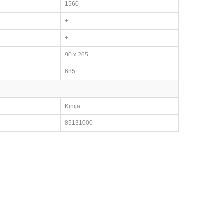
1560
+
+
90 x 265
685
Kinija
85131000