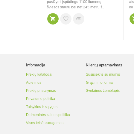
chia 519 LED
pasižymi įspūdingu 1100 liumenų
ats
20 liumenų
šviesos srautu bei net 245 metrų š..
ko 
05 metrai
Informacija
Klientų aptarnavimas
Prekių katalogai
Susisiekite su mumis
Apie mus
Grąžinimo forma
Prekių pristatymas
Svetainės žemėlapis
Privatumo politika
Taisyklės ir sąlygos
Didmeninės kainos politika
Visos teisės saugomos