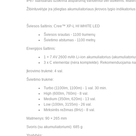
IP67 standartas užtikrina atsparumą vandeniui bei dulkėms. Maitin
Žibintuvėlyje įra įdiegtas akumuliatoriaus įkrovos lygio indikatoriu
Šviesos šaltinis: Cree™ XP-L HI WHITE LED
Šviesos srautas - 1100 liumenų
Švietimo atstumas - 1100 metrų
Energijos šaltinis:
1 × 7.4V 2600 mAh Li-ion akumuliatorius (akumuliatorius 
3 x C elementai (nėra komplekte). Rekomenduojama na
Įkrovimo trukmė: 4 val.
Švietimo trukmė:
Turbo (1100lm, 1100m) - 1 val. 30 min.
High (600lm, 760m) - 8 val.
Medium (350lm, 620m) - 13 val.
Low (100lm, 3155m) - 26 val.
Mirksintis režimas (8Hz) - 8 val.
Matmenys: 90 × 265 mm
Svoris (su akumuliatoriumi): 685 g
Ypatybės: