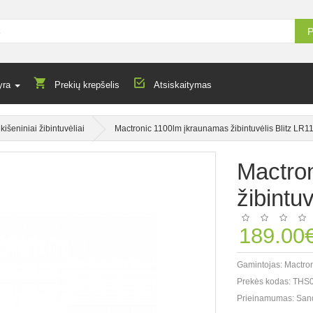
P
yra
Prekių krepšelis
Atsiskaitymas
kišeniniai žibintuvėliai
Mactronic 1100lm įkraunamas žibintuvėlis Blitz LR
Mactro
žibintu
189.00
Gamintojas:
Mactro
Prekės kodas:
THS
Prieinamumas:
San