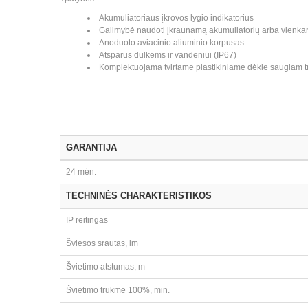
Akumuliatoriaus įkrovos lygio indikatorius
Galimybė naudoti įkraunamą akumuliatorių arba vienkart
Anoduoto aviacinio aliuminio korpusas
Atsparus dulkėms ir vandeniui (IP67)
Komplektuojama tvirtame plastikiniame dėkle saugiam t
GARANTIJA
24 mėn.
TECHNINĖS CHARAKTERISTIKOS
IP reitingas
Šviesos srautas, lm
Švietimo atstumas, m
Švietimo trukmė 100%, min.