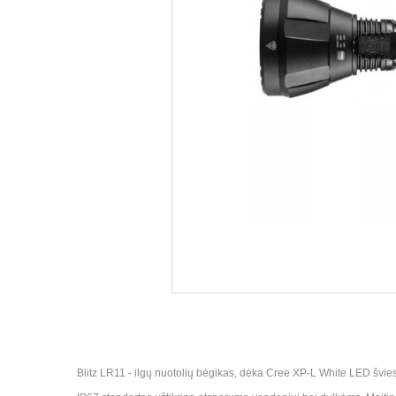
Blitz LR11 - ilgų nuotolių bėgikas, dėka Cree XP-L White LED švie