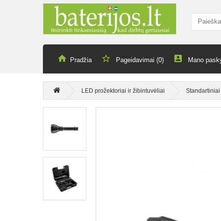
Pradžia
Pageidavimai (0)
Mano pask
LED prožektoriai ir žibintuvėliai
Standartiniai 