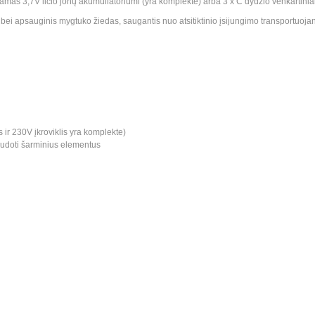
amas 3,7V ličio jonų akumuliatoriumi (yra komplekte) arba 3 x C dydžio venkartinia
s bei apsauginis mygtuko žiedas, saugantis nuo atsitiktinio įsijungimo transportuojan
ir 230V įkroviklis yra komplekte)
udoti šarminius elementus