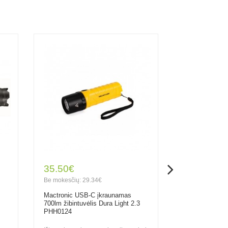
35.50€
88.00€
Be mokesčių: 29.34€
Be mokesčių: 7
Mactronic USB-C įkraunamas
Mactronic 102
700lm žibintuvėlis Dura Light 2.3
įkraunamas žib
PHH0124
THH0064