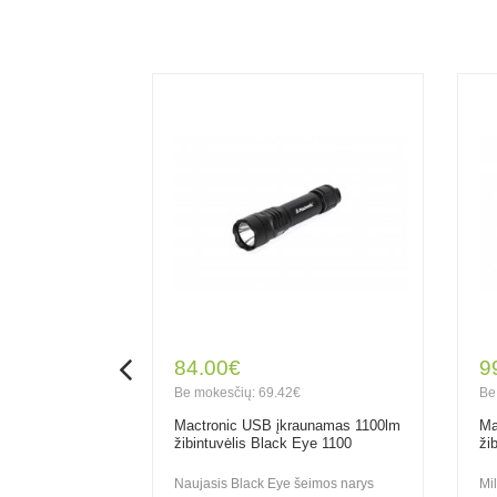
84.00€
9
Be mokesčių: 69.42€
Be
USB-C
Mactronic USB įkraunamas 1100lm
Ma
lis Sniper 3.3
žibintuvėlis Black Eye 1100
ži
Naujasis Black Eye šeimos narys
Mi