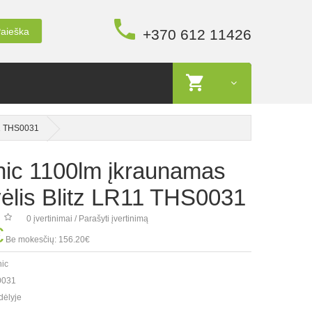
aieška
+370 612 11426
11 THS0031
nic 1100lm įkraunamas
vėlis Blitz LR11 THS0031
0 įvertinimai
/
Parašyti įvertinimą
€
Be mokesčių: 156.20€
nic
0031
dėlyje