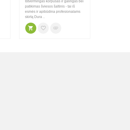
Ištvermingas korpusas ir galingas bei
Šviesos šaltinis
patikimas šviesos šaltinis - tai iš
Šviesos srautas
esmės ir apibūdina profesionalams
Švietimo atstum
skirtą Dura ..
Energijos ..