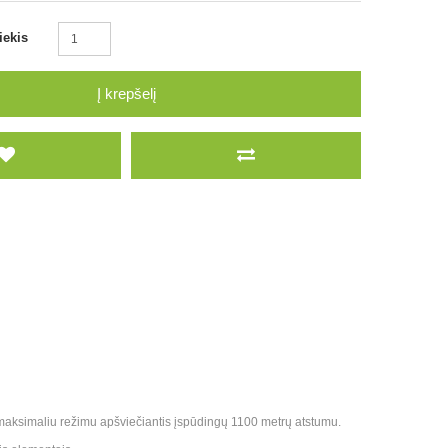
iekis
Į krepšelį
 maksimaliu režimu apšviečiantis įspūdingų 1100 metrų atstumu.