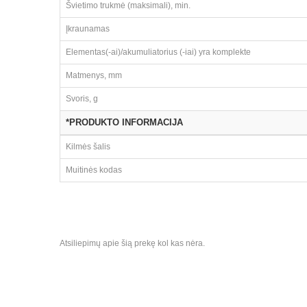
Švietimo trukmė (maksimali), min.
Įkraunamas
Elementas(-ai)/akumuliatorius (-iai) yra komplekte
Matmenys, mm
Svoris, g
*PRODUKTO INFORMACIJA
Kilmės šalis
Muitinės kodas
Atsiliepimų apie šią prekę kol kas nėra.