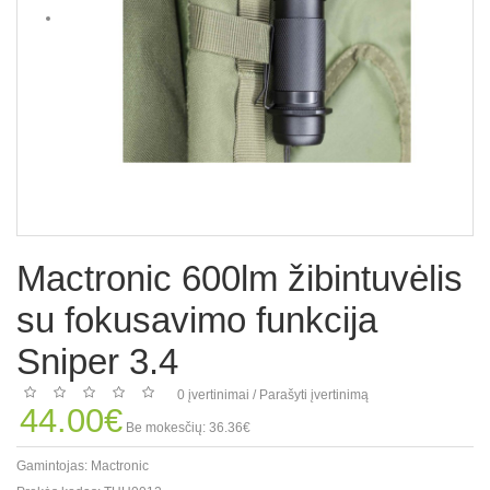
Mactronic 600lm žibintuvėlis
su fokusavimo funkcija
Sniper 3.4
0 įvertinimai
/
Parašyti įvertinimą
44.00€
Be mokesčių: 36.36€
Gamintojas:
Mactronic