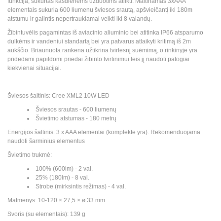
funkcija, sukurtas kasdienėms užduotims atlikti. Maitinamas 3xAAA
elementais sukuria 600 liumenų šviesos srautą, apšvieičantį iki 180m
atstumu ir galintis nepertraukiamai veikti iki 8 valandų.
Žibintuvėlis pagamintas iš aviacinio aliuminio bei atitinka IP66 atsparumo
dulkėms ir vandeniui standartą bei yra patvarus atlaikyti kritimą iš 2m
aukščio. Briaunuota rankena užtikrina tvirtesnį suėmimą, o rinkinyje yra
pridedami papildomi priedai žibinto tvirtinimui leis jį naudoti patogiai
kiekvienai situacijai.
Šviesos šaltinis: Cree XML2 10W LED
Šviesos srautas - 600 liumenų
Švietimo atstumas - 180 metrų
Energijos šaltinis: 3 x AAA elementai (komplekte yra). Rekomenduojama
naudoti šarminius elementus
Švietimo trukmė:
100% (600lm) - 2 val.
25% (180lm) - 8 val.
Strobe (mirksintis režimas) - 4 val.
Matmenys: 10-120 × 27,5 × ø 33 mm
Svoris (su elementais): 139 g