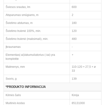
Šviesos srautas, lm
600
Atsparumas smūgiams, m
2
Švietimo atstumas, m
180
Švietimo trukmė 100%, min.
120
Švietimo trukmė (maksimali), min.
480
Įkraunamas
-
Elementas(-ai)/akumuliatorius (-iai) yra
+
komplekte
Matmenys, mm
110-120 × 27,5 × ø
33
Svoris, g
139
*PRODUKTO INFORMACIJA
Kilmės šalis
Kinija
Muitinės kodas
85131000