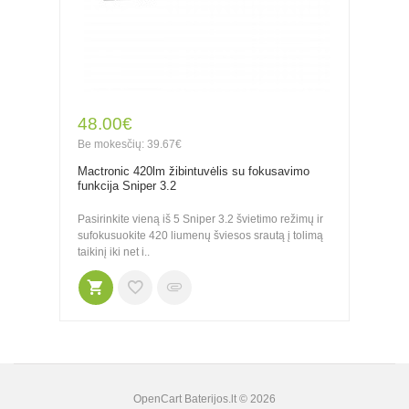
48.00€
Be mokesčių: 39.67€
Mactronic 420lm žibintuvėlis su fokusavimo
funkcija Sniper 3.2
Pasirinkite vieną iš 5 Sniper 3.2 švietimo režimų ir
sufokusuokite 420 liumenų šviesos srautą į tolimą
taikinį iki net i..
OpenCart
Baterijos.lt © 2026