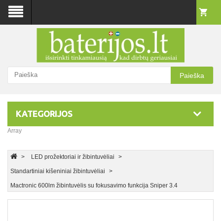
Paieška
KATEGORIJOS
Array
LED prožektoriai ir žibintuvėliai
Standartiniai kišeniniai žibintuvėliai
Mactronic 600lm žibintuvėlis su fokusavimo funkcija Sniper 3.4