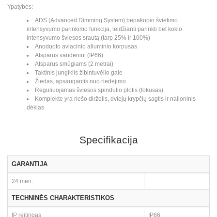
Ypatybės:
ADS (Advanced Dimming System) bepakopio švietimo
intensyvumo parinkimo funkcija, leidžianti parinkti bet kokio
intensyvumo šviesos srautą (tarp 25% ir 100%)
Anoduoto aviacinio aliuminio korpusas
Atsparus vandeniui (IP66)
Atsparus smūgiams (2 metrai)
Taktinis jungiklis žibintuvėlio gale
Žiedas, apsaugantis nuo riedėjimo
Reguliuojamas šviesos spindulio plotis (fokusas)
Komplekte yra riešo dirželis, dviejų krypčių sagtis ir nailoninis
dėklas
Specifikacija
GARANTIJA
24 mėn.
TECHNINĖS CHARAKTERISTIKOS
IP reitingas
IP66