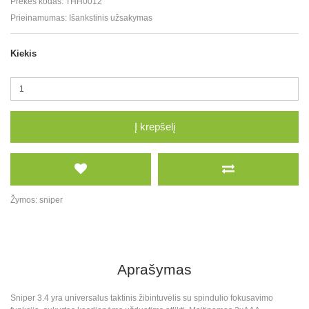
Prekės kodas:
THH0012
Prieinamumas:
Išankstinis užsakymas
Kiekis
Į krepšelį
Žymos:
sniper
Aprašymas
Sniper 3.4 yra universalus taktinis žibintuvėlis su spindulio fokusavimo