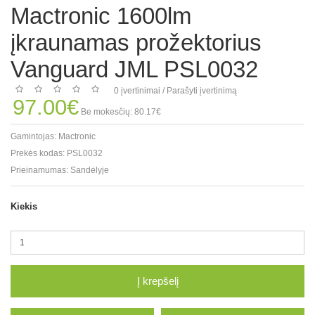
Mactronic 1600lm
įkraunamas prožektorius
Vanguard JML PSL0032
0 įvertinimai
/
Parašyti įvertinimą
97.00€
Be mokesčių: 80.17€
Gamintojas:
Mactronic
Prekės kodas:
PSL0032
Prieinamumas:
Sandėlyje
Kiekis
Į krepšelį