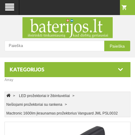
Paieška
KATEGORIJOS
Array
LED prožektoriai ir žibintuvėliai
Nešiojami prožektoriai su rankena
Mactronic 1600lm įkraunamas prožektorius Vanguard JML PSL0032