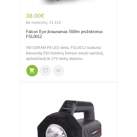
38.00€
Be mokesčių: 31.41€
Falcon Eye įkraunamas 550lm prožektorius
FSL0012
5W OSRAM P8 LED dėka, FSL0012 suskuria
fokusuotą 550 liumenų šviesos srauto spindulį,
apšviečiantį iki 270 metrų atstumu..