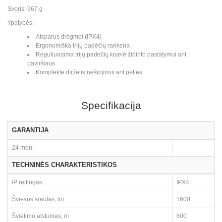
Svoris: 967 g
Ypatybės:
Atsparus drėgmei (IPX4)
Ergonomiška trijų padėčių rankena
Reguliuojama trijų padėčių kojelė žibinto pastatymui ant
paviršiaus
Komplekte dirželis nešiojimui ant peties
Specifikacija
GARANTIJA
24 mėn.
TECHNINĖS CHARAKTERISTIKOS
IP reitingas
IPX4
Šviesos srautas, lm
1600
Švietimo atstumas, m
800