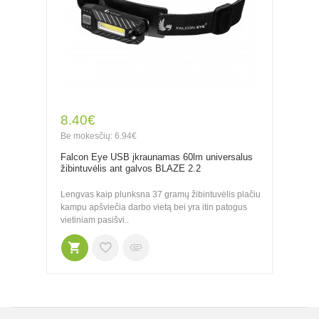
8.40€
Be mokesčių: 6.94€
Falcon Eye USB įkraunamas 60lm universalus
žibintuvėlis ant galvos BLAZE 2.2
Lengvas kaip plunksna 37 gramų žibintuvėlis plačiu
kampu apšviečia darbo vietą bei yra itin patogus
vietiniam pasišvi..