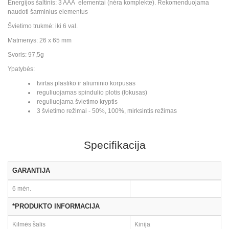
Energijos šaltinis: 3 AAA elementai (nėra komplekte). Rekomenduojama
naudoti šarminius elementus
Švietimo trukmė: iki 6 val.
Matmenys: 26 x 65 mm
Svoris: 97,5g
Ypatybės:
tvirtas plastiko ir aliuminio korpusas
reguliuojamas spindulio plotis (fokusas)
reguliuojama švietimo kryptis
3 švietimo režimai - 50%, 100%, mirksintis režimas
Specifikacija
GARANTIJA
6 mėn.
*PRODUKTO INFORMACIJA
Kilmės šalis
Kinija