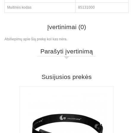
Muitinės kodas
85131000
Įvertinimai (0)
Atsiliepimų apie šią prekę kol kas nėra.
Parašyti įvertinimą
Susijusios prekės