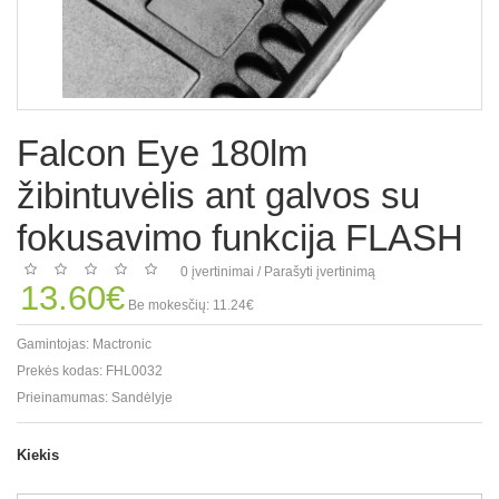
Falcon Eye 180lm
žibintuvėlis ant galvos su
fokusavimo funkcija FLASH
0 įvertinimai
/
Parašyti įvertinimą
13.60€
Be mokesčių: 11.24€
Gamintojas:
Mactronic
Prekės kodas:
FHL0032
Prieinamumas:
Sandėlyje
Kiekis