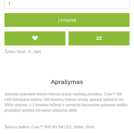
Į krepšelį
Žymos:
head
,
hl
,
light
Aprašymas
Sukurtas patenkinti didelio šviesos srauto mylėtojų poreikius. Cree™ 5W
LED šviestukas sukuria 180 liumenų šviesos srautą, gebantį apšviesti net
200m atstumu, o 3 švietimo režimai ir spindulio fokusavimo galimybė leidžia
prisitaikyti spindulį bet kokiai užduočiai atlikti.
Šviesos šaltinis: Cree™ XPE-R3 5W LED, 180lm, 200m