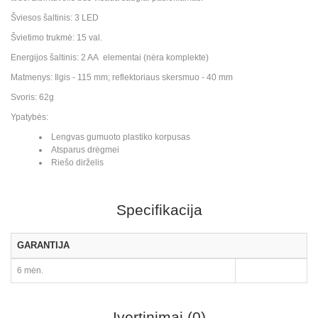
Šviesos šaltinis: 3 LED
Švietimo trukmė: 15 val.
Energijos šaltinis: 2 AA elementai (nėra komplekte)
Matmenys: Ilgis - 115 mm; reflektoriaus skersmuo - 40 mm
Svoris: 62g
Ypatybės:
Lengvas gumuoto plastiko korpusas
Atsparus drėgmei
Riešo dirželis
Specifikacija
GARANTIJA
6 mėn.
Įvertinimai (0)