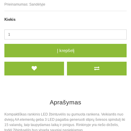
Prieinamumas:
Sandėlyje
Kiekis
Į krepšelį
Aprašymas
Kompaktiškas rankinis LED žbintuvėlis su gumuota rankena. Veikiantis nuo
dviejų AA elementų geba 3 LED pagalba generuoti stiprų šviesos spindulį iki
15 valandų, taip taupydamas laiką ir pinigus. Rinkinyje yra riešo dirželis,
todėl žibintuvėlis bus visada saugiai pasiekiamas.