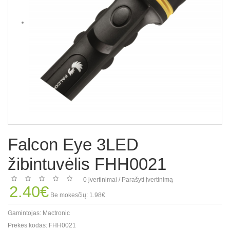
Falcon Eye 3LED
žibintuvėlis FHH0021
0 įvertinimai
/
Parašyti įvertinimą
2.40€
Be mokesčių: 1.98€
Gamintojas:
Mactronic
Prekės kodas:
FHH0021