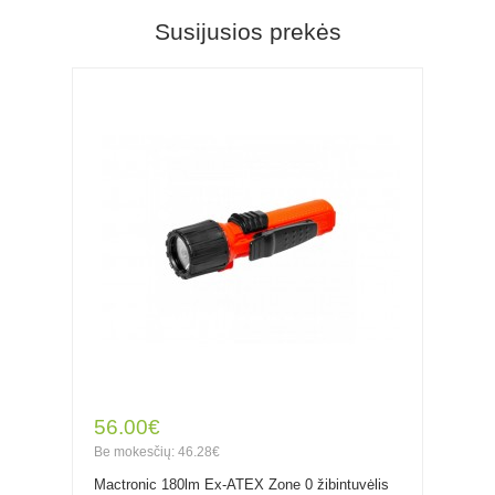
Susijusios prekės
56.00€
Be mokesčių: 46.28€
Mactronic 180lm Ex-ATEX Zone 0 žibintuvėlis