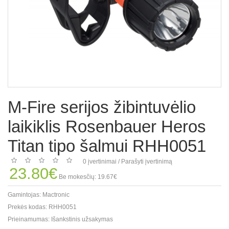
M-Fire serijos žibintuvėlio
laikiklis Rosenbauer Heros
Titan tipo šalmui RHH0051
0 įvertinimai
/
Parašyti įvertinimą
23.80€
Be mokesčių: 19.67€
Gamintojas:
Mactronic
Prekės kodas:
RHH0051
Prieinamumas:
Išankstinis užsakymas