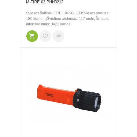
M-FIRE 03 PHH0212
Šviesos šaltinis: CREE XP-G LEDŠviesos srautas:
180 liumenųŠvietimo atstumas: 117 metrųŠviesos
intensyvumas: 3422 kandel..