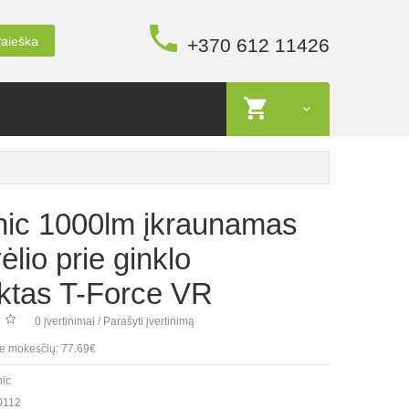
aieška
+370 612 11426
nic 1000lm įkraunamas
ėlio prie ginklo
ktas T-Force VR
0 įvertinimai
/
Parašyti įvertinimą
e mokesčių: 77.69€
nic
0112