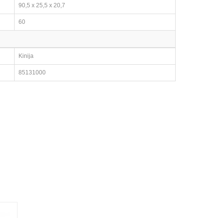
90,5 x 25,5 x 20,7
60
Kinija
85131000