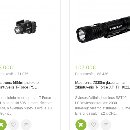
6.00€
107.00€
 mokesčių: 71.07€
Be mokesčių: 88.43€
ctronic 595lm pistoleto
Mactronic 2030lm įkraunamas
bintuvėlis T-Force PSL
žibintuvėlis T-Force XP THH021
ie pistoleto montuojamas T-Force
Šviesos šaltinis: Luminus SST40
L sukuria iki 595 liumenų šviesos
LEDŠviesos srautas: 2030
utą, o švietimo nuotolis viršija 130
liumenųŠvietimo atstumas: 330 me
rų - p..
Energijos šaltinis:2 x CR1..