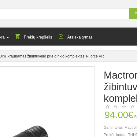
P
yra
Prekių krepšelis
Atsiskaitymas
0lm įkraunamas žibintuvėlio prie ginklo komplektas T-Force VR
Mactro
žibintuv
komple
94.00€
B
Gamintojas:
Mactro
Prekės kodas:
THH