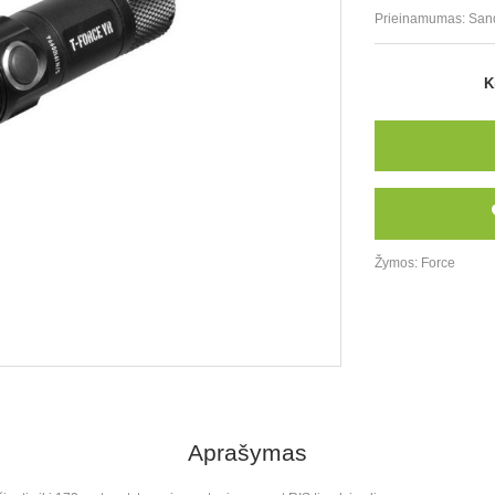
Prieinamumas:
San
K
Žymos:
Force
Aprašymas