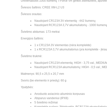
Universalusis 1000 liumenų T-Force VR ginklo žibintuvėlis, apžvieč
Šviesos šaltinis: CREE XM-L2 U3
Šviesos srautas:
Naudojant CR123A 3V elementą - 442 liumenų
Naudojant RCR123A 3,7V akumuliatorių - 1000 liumen
Švietimo atstumas: 173 metrai
Energijos šaltinis:
1 x CR123A 3V elementas (nėra komplekte)
1 x RCR123A 3,7V akumuliatorius (yra komplekte - įkr
Švietimo trukmė:
Naudojant CR123A elementą: HIGH - 3,75 val.; MEDIUM - 5
Naudojant RCR123A akumuliatorių: HIGH - 0,5 val.; MEDIU
Matmenys: 90,5 x 25,5 x 20,7 mm
Svoris (be elemento ir priedų): 60 g
Ypatybės:
Anoduoto aviacinio aliuminio korpusas
Atsparus vandeniui (IPX8)
5 švietimo režimai
Komplektą sudaro: žibintuvėlis, RCR123A akumuliatorius, US