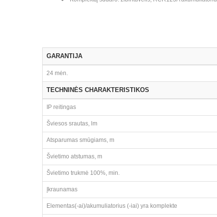
GARANTIJA
24 mėn.
TECHNINĖS CHARAKTERISTIKOS
IP reitingas
Šviesos srautas, lm
Atsparumas smūgiams, m
Švietimo atstumas, m
Švietimo trukmė 100%, min.
Įkraunamas
Elementas(-ai)/akumuliatorius (-iai) yra komplekte