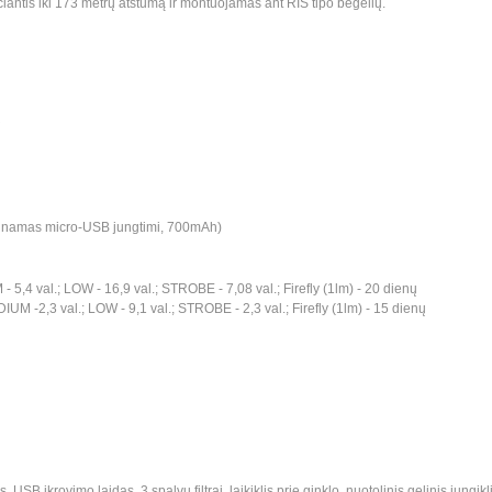
iantis iki 173 metrų atstumą ir montuojamas ant RIS tipo bėgelių.
ų
aunamas micro-USB jungtimi, 700mAh)
,4 val.; LOW - 16,9 val.; STROBE - 7,08 val.; Firefly (1lm) - 20 dienų
M -2,3 val.; LOW - 9,1 val.; STROBE - 2,3 val.; Firefly (1lm) - 15 dienų
B įkrovimo laidas, 3 spalvų filtrai, laikiklis prie ginklo, nuotolinis gelinis jungikli