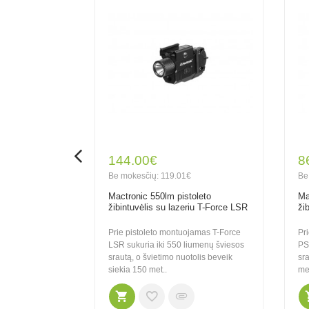
144.00€
8
Be mokesčių: 119.01€
Be
Mactronic 550lm pistoleto
Ma
žibintuvėlis su lazeriu T-Force LSR
ži
Prie pistoleto montuojamas T-Force
Pr
LSR sukuria iki 550 liumenų šviesos
PS
srautą, o švietimo nuotolis beveik
sra
siekia 150 met..
met