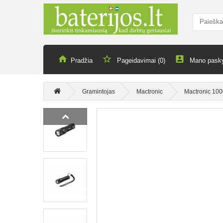
Pradžia
Pageidavimai (0)
Mano pask
Gramintojas
Mactronic
Mactronic 100