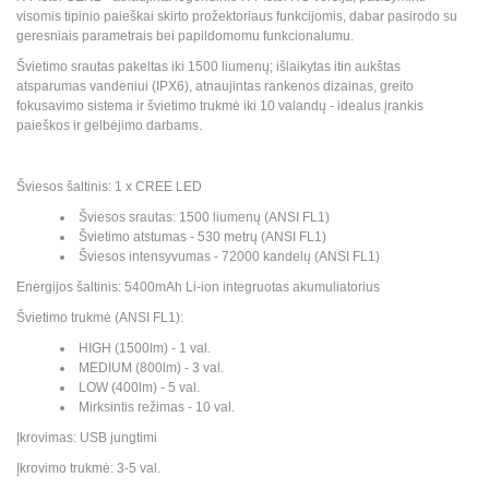
visomis tipinio paieškai skirto prožektoriaus funkcijomis, dabar pasirodo su
geresniais parametrais bei papildomomu funkcionalumu.
Švietimo srautas pakeltas iki 1500 liumenų; išlaikytas itin aukštas
atsparumas vandeniui (IPX6), atnaujintas rankenos dizainas, greito
fokusavimo sistema ir švietimo trukmė iki 10 valandų - idealus įrankis
paieškos ir gelbėjimo darbams.
Šviesos šaltinis: 1 x CREE LED
Šviesos srautas: 1500 liumenų (ANSI FL1)
Švietimo atstumas - 530 metrų (ANSI FL1)
Šviesos intensyvumas - 72000 kandelų (ANSI FL1)
Energijos šaltinis: 5400mAh Li-ion integruotas akumuliatorius
Švietimo trukmė (ANSI FL1):
HIGH (1500lm) - 1 val.
MEDIUM (800lm) - 3 val.
LOW (400lm) - 5 val.
Mirksintis režimas - 10 val.
Įkrovimas: USB jungtimi
Įkrovimo trukmė: 3-5 val.