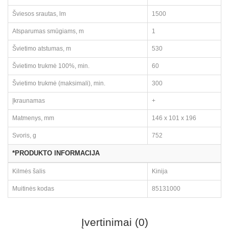
Šviesos srautas, lm
1500
Atsparumas smūgiams, m
1
Švietimo atstumas, m
530
Švietimo trukmė 100%, min.
60
Švietimo trukmė (maksimali), min.
300
Įkraunamas
+
Matmenys, mm
146 x 101 x 196
Svoris, g
752
*PRODUKTO INFORMACIJA
Kilmės šalis
Kinija
Muitinės kodas
85131000
Įvertinimai (0)