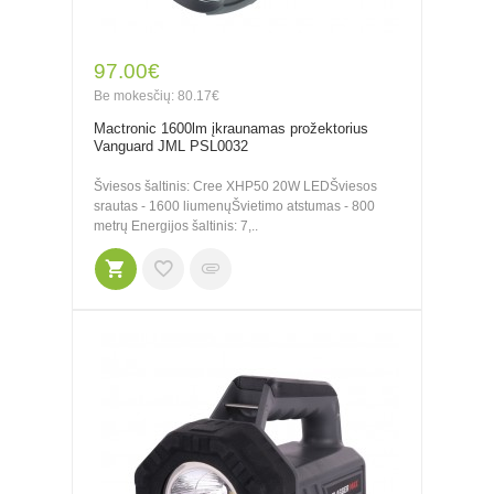
97.00€
Be mokesčių: 80.17€
Mactronic 1600lm įkraunamas prožektorius
Vanguard JML PSL0032
Šviesos šaltinis: Cree XHP50 20W LEDŠviesos
srautas - 1600 liumenųŠvietimo atstumas - 800
metrų Energijos šaltinis: 7,..