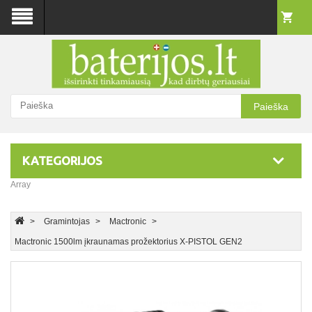
Paieška
KATEGORIJOS
Array
Gramintojas
Mactronic
Mactronic 1500lm įkraunamas prožektorius X-PISTOL GEN2