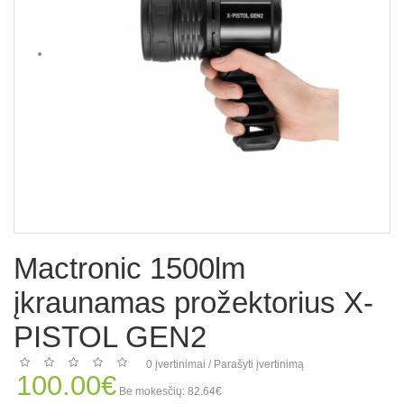
Mactronic 1500lm
įkraunamas prožektorius X-
PISTOL GEN2
0 įvertinimai
/
Parašyti įvertinimą
100.00€
Be mokesčių: 82.64€