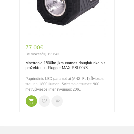
77.00€
Be mokesčių: 63.64€
Mactronic 1800lm įkraunamas daugiafunkcinis
prožektorius Flagger MAX PSL0073
Pagrindinio LED parametrai (ANSI FL1):Šviesos
srautas: 1800 liumenųŠvietimo atstumas: 900
metrųŠviesos intensyvumas: 206..