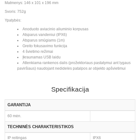
Matmenys: 146 x 101 x 196 mm
Svoris: 752g
Ypatybės:
Anoduoto aviacinio aliuminio korpusas
Atsparus vandeniui (IPX6)
Atsparus smūgiams (1m)
Greito fokusavimo funkcija
4 švietimo režimai
Įkraunamas USB laidu
Atlenkiama rankenos dalis (prožektoriaus pastatymui ant lygaus
paviršiaus) naudojant nedidelės patalpos ar objekto apšvietimui
Specifikacija
GARANTIJA
60 mėn.
TECHNINĖS CHARAKTERISTIKOS
IP reitingas
IPX6