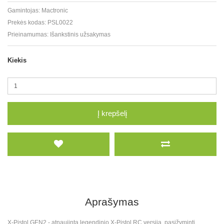
Gamintojas:
Mactronic
Prekės kodas:
PSL0022
Prieinamumas:
Išankstinis užsakymas
Kiekis
Į krepšelį
Aprašymas
X-Pistol GEN2 - atnaujinta legendinio X-Pistol RC versija, pasižyminti