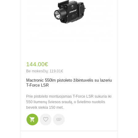
144.00€
Be mokesčių: 119.01€
Mactronic 550lm pistoleto žibintuvėlis su lazeriu
T-Force LSR
Prie pistoleto montuojamas T-Force LSR sukuria iki
550 liumenų šviesos srautą, o švietimo nuotolis
beveik siekia 150 met..