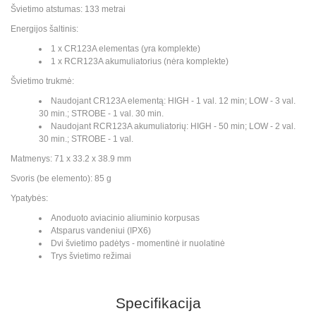
Švietimo atstumas: 133 metrai
Energijos šaltinis:
1 x CR123A elementas (yra komplekte)
1 x RCR123A akumuliatorius (nėra komplekte)
Švietimo trukmė:
Naudojant CR123A elementą: HIGH - 1 val. 12 min; LOW - 3 val.
30 min.; STROBE - 1 val. 30 min.
Naudojant RCR123A akumuliatorių: HIGH - 50 min; LOW - 2 val.
30 min.; STROBE - 1 val.
Matmenys: 71 x 33.2 x 38.9 mm
Svoris (be elemento): 85 g
Ypatybės:
Anoduoto aviacinio aliuminio korpusas
Atsparus vandeniui (IPX6)
Dvi švietimo padėtys - momentinė ir nuolatinė
Trys švietimo režimai
Specifikacija