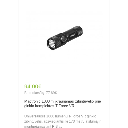
94.00€
Be mokesčių: 77.69€
Mactronic 1000lm įkraunamas žibintuvėlio prie
ginklo komplektas T-Force VR
Universalusis 1000 liumenų T-Force VR ginklo
žibintuvėlis, apžviečiantis iki 173 metrų atstumą ir
montuojamas ant RIS ti..