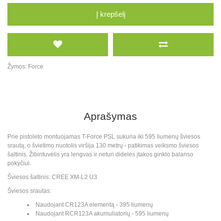
Į krepšelį
Žymos:
Force
Aprašymas
Prie pistoleto montuojamas T-Force PSL sukuria iki 595 liumenų šviesos
srautą, o švietimo nuotolis viršija 130 metrų - patikimas veiksmo šviesos
šaltinis. Žibintuvėlis yra lengvas ir neturi didelės įtakos ginklo balanso
pokyčiui.
Šviesos šaltinis: CREE XM-L2 U3
Šviesos srautas:
Naudojant CR123A elementą - 395 liumenų
Naudojant RCR123A akumuliatorių - 595 liumenų