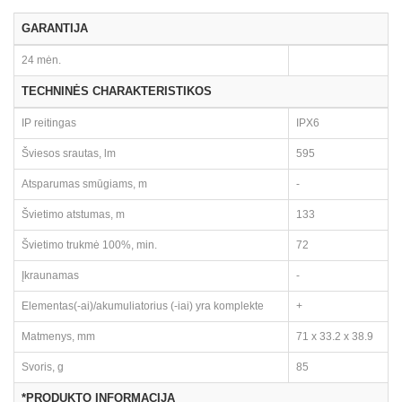
GARANTIJA
24 mėn.
TECHNINĖS CHARAKTERISTIKOS
IP reitingas
IPX6
Šviesos srautas, lm
595
Atsparumas smūgiams, m
-
Švietimo atstumas, m
133
Švietimo trukmė 100%, min.
72
Įkraunamas
-
Elementas(-ai)/akumuliatorius (-iai) yra komplekte
+
Matmenys, mm
71 x 33.2 x 38.9
Svoris, g
85
*PRODUKTO INFORMACIJA