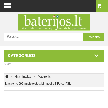
Paieška
KATEGORIJOS
Array
Gramintojas
Mactronic
Mactronic 595lm pistoleto žibintuvėlis T-Force PSL