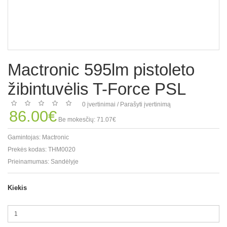
Mactronic 595lm pistoleto
žibintuvėlis T-Force PSL
0 įvertinimai
/
Parašyti įvertinimą
86.00€
Be mokesčių: 71.07€
Gamintojas:
Mactronic
Prekės kodas:
THM0020
Prieinamumas:
Sandėlyje
Kiekis