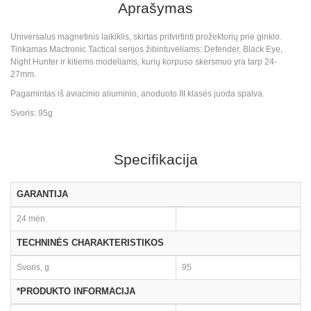
Aprašymas
Universalus magnetinis laikiklis, skirtas pritvirtinti prožektorių prie ginklo.
Tinkamas Mactronic Tactical serijos žibintuvėliams: Defender, Black Eye,
Night Hunter ir kitiems modeliams, kurių korpuso skersmuo yra tarp 24-
27mm.
Pagamintas iš aviacinio aliuminio, anoduoto III klasės juoda spalva.
Svoris: 95g
Specifikacija
GARANTIJA
24 mėn.
TECHNINĖS CHARAKTERISTIKOS
Svoris, g
95
*PRODUKTO INFORMACIJA