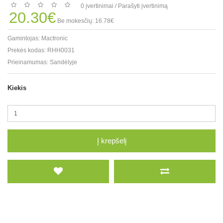
0 įvertinimai
/
Parašyti įvertinimą
20.30€
Be mokesčių: 16.78€
Gamintojas:
Mactronic
Prekės kodas:
RHH0031
Prieinamumas:
Sandėlyje
Kiekis
Į krepšelį