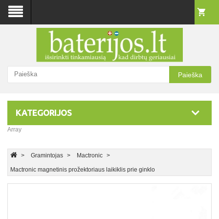
Paieška
KATEGORIJOS
Array
Gramintojas
Mactronic
Mactronic magnetinis prožektoriaus laikiklis prie ginklo