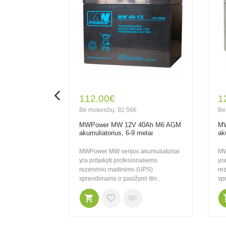
112.00€
1
Be mokesčių: 92.56€
Be
 M6 AGM
MWPower MW 12V 40Ah M6 AGM
MW
metai
akumuliatorius, 6-9 metai
ak
i - geriausias
MWPower MW serijos akumuliatoriai
MW
tykis. Dedikuoti
yra pritaikyti profesionaliems
yra
 rezervinio
rezervinio maitinimo (UPS)
re
sprendimams ir pasižymi itin..
spr