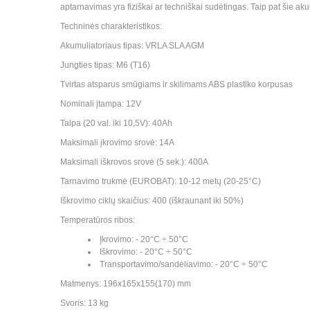
aptarnavimas yra fiziškai ar techniškai sudėtingas. Taip pat šie akum
Techninės charakteristikos:
Akumuliatoriaus tipas: VRLA SLA AGM
Jungties tipas: M6 (T16)
Tvirtas atsparus smūgiams ir skilimams ABS plastiko korpusas
Nominali įtampa: 12V
Talpa (20 val. iki 10,5V): 40Ah
Maksimali įkrovimo srovė: 14A
Maksimali iškrovos srovė (5 sek.): 400A
Tarnavimo trukmė (EUROBAT): 10-12 metų (20-25°C)
Iškrovimo ciklų skaičius: 400 (iškraunant iki 50%)
Temperatūros ribos:
Įkrovimo: - 20°C ÷ 50°C
Iškrovimo: - 20°C ÷ 50°C
Transportavimo/sandėliavimo: - 20°C ÷ 50°C
Matmenys: 196x165x155(170) mm
Svoris: 13 kg