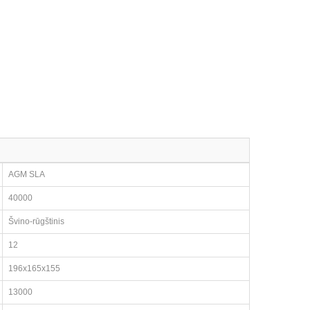
AGM SLA
40000
Švino-rūgštinis
12
196x165x155
13000