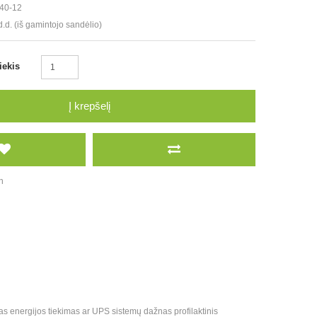
40-12
d.d. (iš gamintojo sandėlio)
iekis
Į krepšelį
h
s energijos tiekimas ar UPS sistemų dažnas profilaktinis