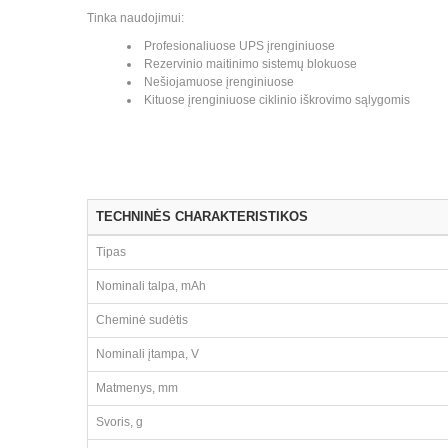
Tinka naudojimui:
Profesionaliuose UPS įrenginiuose
Rezervinio maitinimo sistemų blokuose
Nešiojamuose įrenginiuose
Kituose įrenginiuose ciklinio iškrovimo sąlygomis
TECHNINĖS CHARAKTERISTIKOS
Tipas
Nominali talpa, mAh
Cheminė sudėtis
Nominali įtampa, V
Matmenys, mm
Svoris, g