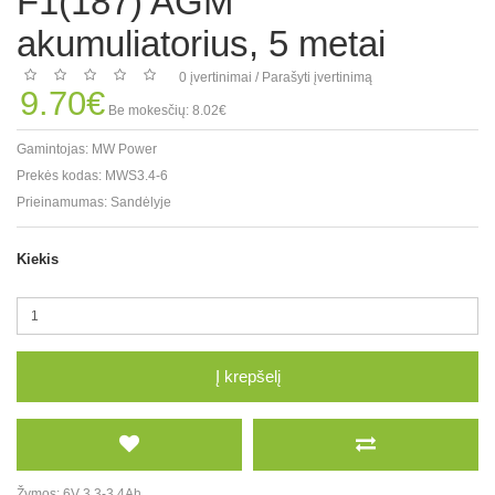
F1(187) AGM
akumuliatorius, 5 metai
0 įvertinimai
/
Parašyti įvertinimą
9.70€
Be mokesčių: 8.02€
Gamintojas:
MW Power
Prekės kodas:
MWS3.4-6
Prieinamumas:
Sandėlyje
Kiekis
Į krepšelį
Žymos:
6V 3.3-3.4Ah