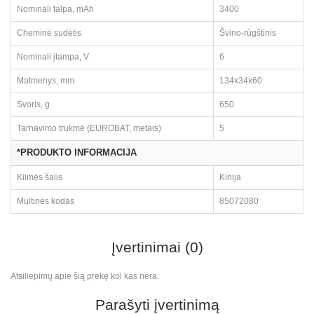
Nominali talpa, mAh
3400
Cheminė sudėtis
Švino-rūgštinis
Nominali įtampa, V
6
Matmenys, mm
134x34x60
Svoris, g
650
Tarnavimo trukmė (EUROBAT, metais)
5
*PRODUKTO INFORMACIJA
Kilmės šalis
Kinija
Muitinės kodas
85072080
Įvertinimai (0)
Atsiliepimų apie šią prekę kol kas nėra.
Parašyti įvertinimą