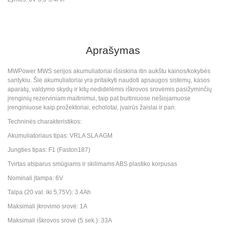
Aprašymas
MWPower MWS serijos akumuliatoriai išsiskiria itin aukštu kainos/kokybės
santykiu. Šie akumuliatoriai yra pritaikyti naudoti apsaugos sistemų, kasos
aparatų, valdymo skydų ir kitų nedidelėmis iškrovos srovėmis pasižyminčių
įrenginių rezerviniam maitinimui, taip pat buitiniuose nešiojamuose
įrenginiuose kaip prožektoriai, echolotai, įvairūs žaislai ir pan.
Techninės charakteristikos:
Akumuliatoriaus tipas: VRLA SLA AGM
Jungties tipas: F1 (Faston187)
Tvirtas atsparus smūgiams ir skilimams ABS plastiko korpusas
Nominali įtampa: 6V
Talpa (20 val. iki 5,75V): 3.4Ah
Maksimali įkrovimo srovė: 1A
Maksimali iškrovos srovė (5 sek.): 33A