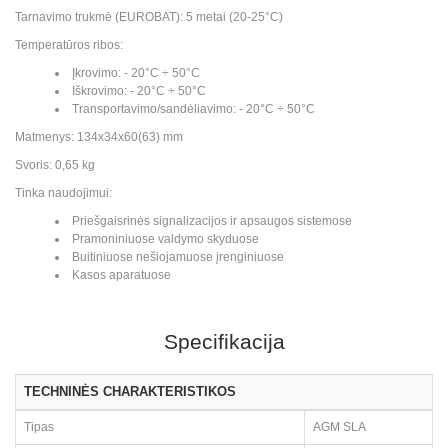
Tarnavimo trukmė (EUROBAT): 5 metai (20-25°C)
Temperatūros ribos:
Įkrovimo: - 20°C ÷ 50°C
Iškrovimo: - 20°C ÷ 50°C
Transportavimo/sandėliavimo: - 20°C ÷ 50°C
Matmenys: 134x34x60(63) mm
Svoris: 0,65 kg
Tinka naudojimui:
Priešgaisrinės signalizacijos ir apsaugos sistemose
Pramoniniuose valdymo skyduose
Buitiniuose nešiojamuose įrenginiuose
Kasos aparatuose
Specifikacija
TECHNINĖS CHARAKTERISTIKOS
Tipas
AGM SLA