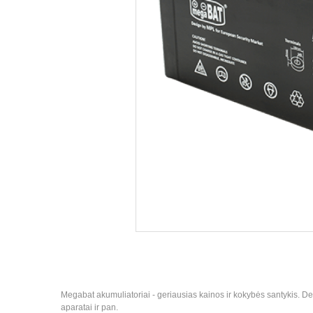
Megabat akumuliatoriai - geriausias kainos ir kokybės santykis. De
aparatai ir pan.