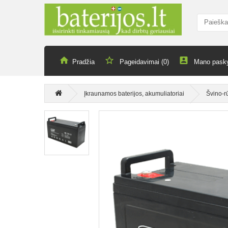
Pradžia
Pageidavimai (0)
Mano pask
Įkraunamos baterijos, akumuliatoriai
Švino-r