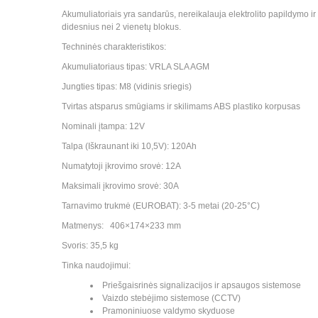
Akumuliatoriais yra sandarūs, nereikalauja elektrolito papildymo 
didesnius nei 2 vienetų blokus.
Techninės charakteristikos:
Akumuliatoriaus tipas: VRLA SLA AGM
Jungties tipas: M8 (vidinis sriegis)
Tvirtas atsparus smūgiams ir skilimams ABS plastiko korpusas
Nominali įtampa: 12V
Talpa (Iškraunant iki 10,5V): 120Ah
Numatytoji įkrovimo srovė: 12A
Maksimali įkrovimo srovė: 30A
Tarnavimo trukmė (EUROBAT): 3-5 metai (20-25°C)
Matmenys: 406×174×233 mm
Svoris: 35,5 kg
Tinka naudojimui:
Priešgaisrinės signalizacijos ir apsaugos sistemose
Vaizdo stebėjimo sistemose (CCTV)
Pramoniniuose valdymo skyduose