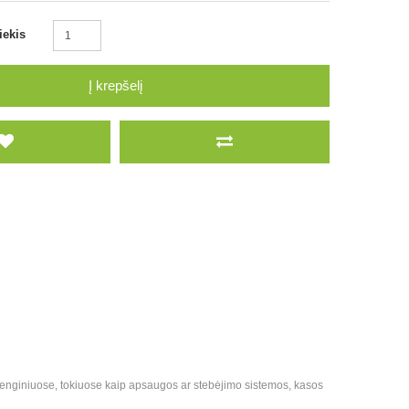
iekis
Į krepšelį
įrenginiuose, tokiuose kaip apsaugos ar stebėjimo sistemos, kasos