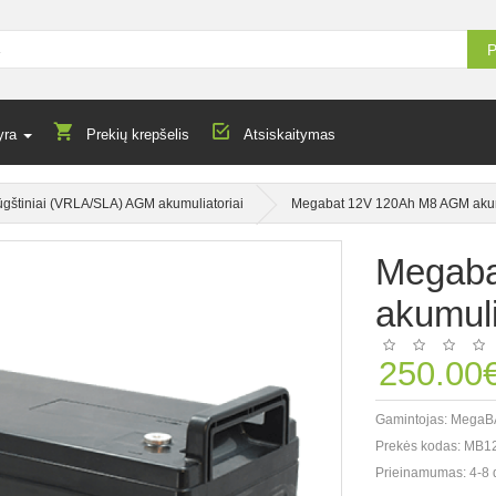
P
yra
Prekių krepšelis
Atsiskaitymas
ūgštiniai (VRLA/SLA) AGM akumuliatoriai
Megabat 12V 120Ah M8 AGM akumu
Megaba
akumuli
250.00
Gamintojas:
MegaB
Prekės kodas:
MB12
Prieinamumas:
4-8 