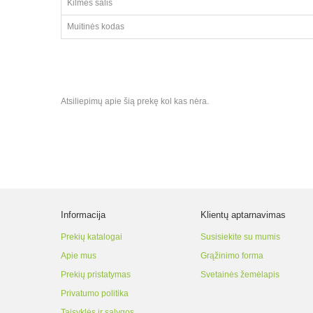
Kilmės šalis
Muitinės kodas
Atsiliepimų apie šią prekę kol kas nėra.
Informacija
Klientų aptarnavimas
Prekių katalogai
Susisiekite su mumis
Apie mus
Grąžinimo forma
Prekių pristatymas
Svetainės žemėlapis
Privatumo politika
Taisyklės ir sąlygos