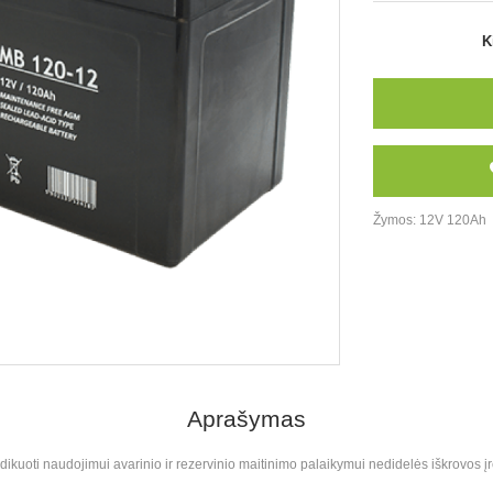
K
Žymos:
12V 120Ah
Aprašymas
dikuoti naudojimui avarinio ir rezervinio maitinimo palaikymui nedidelės iškrovos 