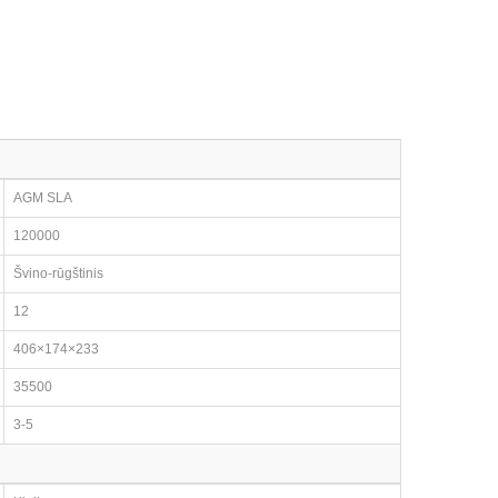
AGM SLA
120000
Švino-rūgštinis
12
406×174×233
35500
3-5