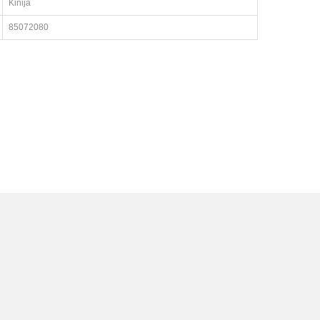
Kinija
85072080