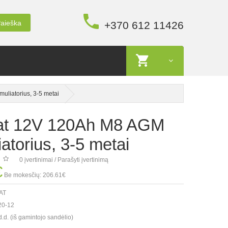
aieška
+370 612 11426
liatorius, 3-5 metai
t 12V 120Ah M8 AGM
atorius, 3-5 metai
0 įvertinimai
/
Parašyti įvertinimą
€
Be mokesčių: 206.61€
AT
0-12
d.d. (iš gamintojo sandėlio)