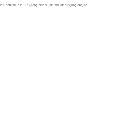
i ir buitiniuose UPS įrenginiuose, akumuliatorius jungiant į ne