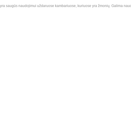
ir yra saugūs naudojimui uždaruose kambariuose, kuriuose yra žmonių. Galima naudot