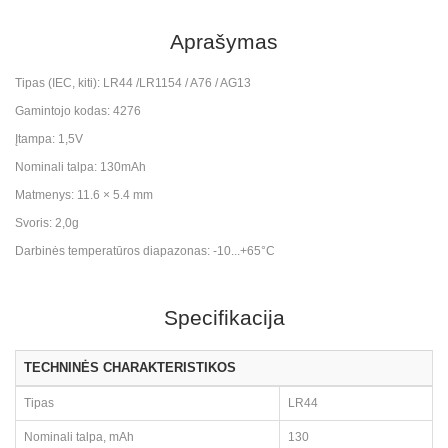
Aprašymas
Tipas (IEC, kiti): LR44 /LR1154 / A76 / AG13
Gamintojo kodas: 4276
Įtampa: 1,5V
Nominali talpa: 130mAh
Matmenys: 11.6 × 5.4 mm
Svoris: 2,0g
Darbinės temperatūros diapazonas: -10...+65°C
Specifikacija
TECHNINĖS CHARAKTERISTIKOS
Tipas
LR44
Nominali talpa, mAh
130