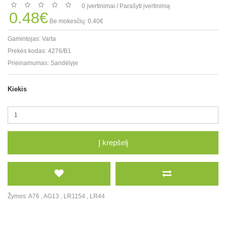
0 įvertinimai
/
Parašyti įvertinimą
0.48€
Be mokesčių: 0.40€
Gamintojas:
Varta
Prekės kodas:
4276/B1
Prieinamumas:
Sandėlyje
Kiekis
Į krepšelį
Žymos:
A76
,
AG13
,
LR1154
,
LR44