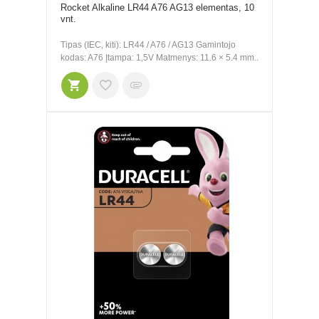
Rocket Alkaline LR44 A76 AG13 elementas, 10
vnt.
Tipas (IEC, kiti): LR44 / A76 / AG13 Gamintojo
kodas: A76 Įtampa: 1,5V Matmenys: 11.6 × 5.4 mm..