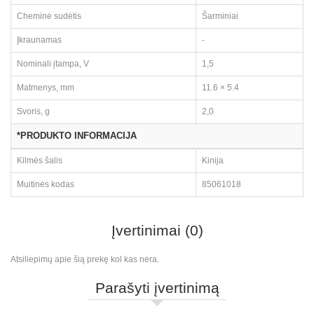
Cheminė sudėtis
Šarminiai
Įkraunamas
-
Nominali įtampa, V
1,5
Matmenys, mm
11.6 × 5.4
Svoris, g
2,0
*PRODUKTO INFORMACIJA
Kilmės šalis
Kinija
Muitinės kodas
85061018
Įvertinimai (0)
Atsiliepimų apie šią prekę kol kas nėra.
Parašyti įvertinimą