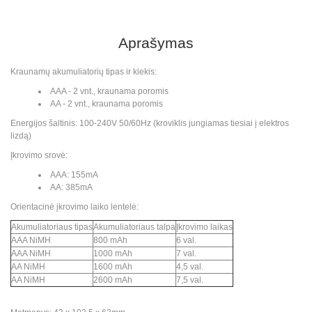
Aprašymas
Kraunamų akumuliatorių tipas ir kiekis:
AAA - 2 vnt., kraunama poromis
AA - 2 vnt., kraunama poromis
Energijos šaltinis: 100-240V 50/60Hz (kroviklis jungiamas tiesiai į elektros
lizdą)
Įkrovimo srovė:
AAA: 155mA
AA: 385mA
Orientacinė įkrovimo laiko lentelė:
Akumuliatoriaus tipas
Akumuliatoriaus talpa
Įkrovimo laikas
AAA NiMH
800 mAh
6 val.
AAA NiMH
1000 mAh
7 val.
AA NiMH
1600 mAh
4,5 val.
AA NiMH
2600 mAh
7,5 val.