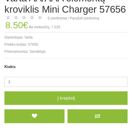
kroviklis Mini Charger 57656
0 įvertinimai
/
Parašyti įvertinimą
8.50€
Be mokesčių: 7.02€
Gamintojas:
Varta
Prekės kodas:
57656
Prieinamumas:
Sandėlyje
Kiekis
Į krepšelį