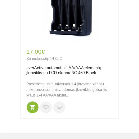
17.00€
Be mokesčių: 14.05€
everActive automatinis AA/AAA elementų
įkroviklis su LCD ekranu NC-450 Black
Profesionalus ir universalus 4 įkrovimo kanalų
mikroprocesoriumi valdomas įkroviklis, gebantis
krauti 1-4 AA/AAA akum..