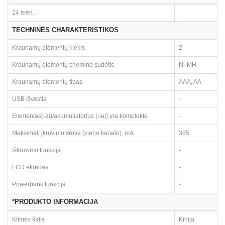
24 mėn.
TECHNINĖS CHARAKTERISTIKOS
Kraunamų elementų kiekis
2
Kraunamų elementų cheminė sudėtis
Ni-MH
Kraunamų elementų tipas
AAA, AA
USB išvestis
-
Elementas(-ai)/akumuliatorius (-iai) yra komplekte
-
Maksimali įkrovimo srovė (vieno kanalo), mA
385
Iškrovimo funkcija
-
LCD ekranas
-
Powerbank funkcija
-
*PRODUKTO INFORMACIJA
Kilmės šalis
Kinija