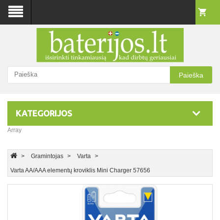
Paieška
KATEGORIJOS
Array
Gramintojas
Varta
Varta AA/AAA elementų kroviklis Mini Charger 57656