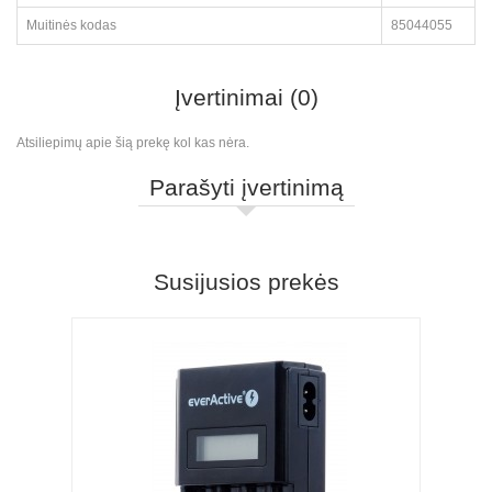
Muitinės kodas
85044055
Įvertinimai (0)
Atsiliepimų apie šią prekę kol kas nėra.
Parašyti įvertinimą
Susijusios prekės