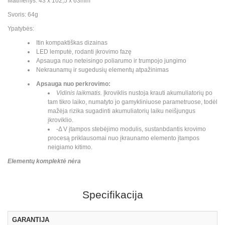
Matmenys: 43 x 102,5 x 63mm
Svoris: 64g
Ypatybės:
Itin kompaktiškas dizainas
LED lemputė, rodanti įkrovimo fazę
Apsauga nuo neteisingo poliarumo ir trumpojo jungimo
Nekraunamų ir sugedusių elementų atpažinimas
Apsauga nuo perkrovimo:
Vidinis laikmatis.
Įkroviklis nustoja krauti akumuliatorių po
tam tikro laiko, numatyto jo gamykliniuose parametruose, todėl
mažėja rizika sugadinti akumuliatorių laiku neišjungus
įkroviklio.
-Δ V įtampos stebėjimo modulis, sustanbdantis krovimo
procesą priklausomai nuo įkraunamo elemento įtampos
neigiamo kitimo.
Elementų komplektė nėra
Specifikacija
GARANTIJA