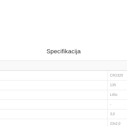
Specifikacija
CR2320
135
Ličio
-
3,0
23x2,0