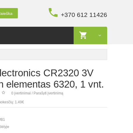
aieška
+370 612 11426
Electronics CR2320 3V
 elementas 6320, 1 vnt.
0 įvertinimai
/
Parašyti įvertinimą
okesčių: 1.49€
/B1
dėlyje