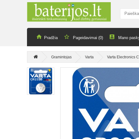
Pradžia
Pageidavimai (0)
Mano pask
Gramintojas
Varta
Varta Electronics