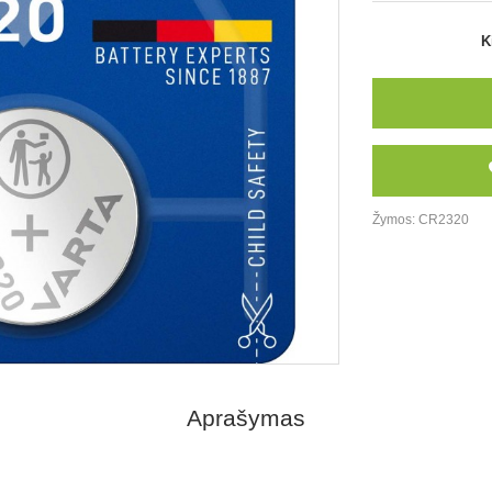
K
Žymos:
CR2320
Aprašymas