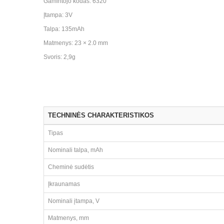
Gamintojo kodas: 6320
Įtampa: 3V
Talpa: 135mAh
Matmenys: 23 × 2.0 mm
Svoris: 2,9g
TECHNINĖS CHARAKTERISTIKOS
Tipas
Nominali talpa, mAh
Cheminė sudėtis
Įkraunamas
Nominali įtampa, V
Matmenys, mm