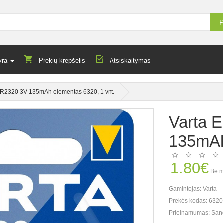
P
yra
Prekių krepšelis
Atsiskaitymas
 CR2320 3V 135mAh elementas 6320, 1 vnt.
Varta 
135mAh
1.80€
Be m
Gamintojas:
Varta
Prekės kodas:
6320
Prieinamumas:
San