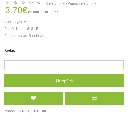
0 įvertinimai
/
Parašyti įvertinimą
3.70€
Be mokesčių: 3.06€
Gamintojas:
Varta
Prekės kodas:
6131 B1
Prieinamumas:
Sandėlyje
Kiekis
Į krepšelį
Žymos:
CR1/3N
,
CR11108