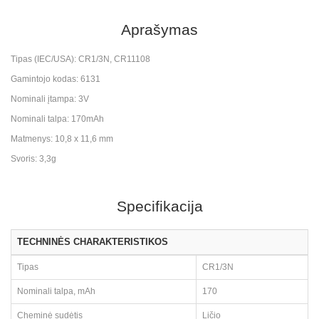
Aprašymas
Tipas (IEC/USA): CR1/3N, CR11108
Gamintojo kodas: 6131
Nominali įtampa: 3V
Nominali talpa: 170mAh
Matmenys: 10,8 x 11,6 mm
Svoris: 3,3g
Specifikacija
TECHNINĖS CHARAKTERISTIKOS
Tipas
CR1/3N
Nominali talpa, mAh
170
Cheminė sudėtis
Ličio