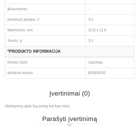
Įkraunamas
-
Nominali įtampa, V
3,0
Matmenys, mm
10,8 x 11,6
Svoris, g
3,3
*PRODUKTO INFORMACIJA
Kilmės šalis
Japonija
Muitinės kodas
85065030
Įvertinimai (0)
Atsiliepimų apie šią prekę kol kas nėra.
Parašyti įvertinimą