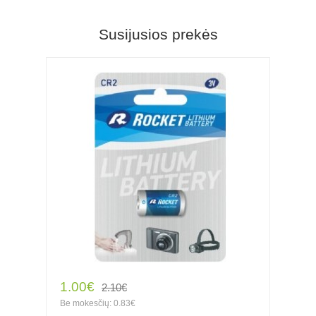
Susijusios prekės
1.00€
2.10€
Be mokesčių: 0.83€