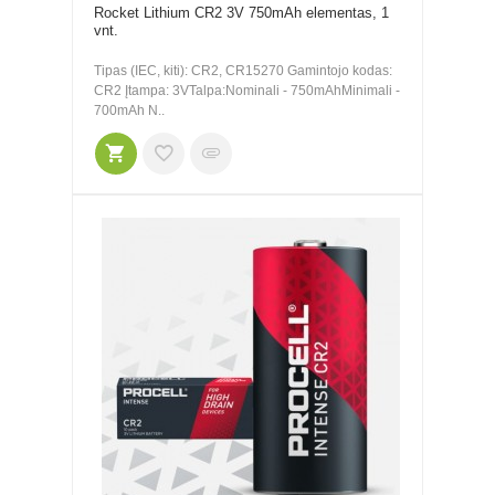
Rocket Lithium CR2 3V 750mAh elementas, 1
vnt.
Tipas (IEC, kiti): CR2, CR15270 Gamintojo kodas:
CR2 Įtampa: 3VTalpa:Nominali - 750mAhMinimali -
700mAh N..