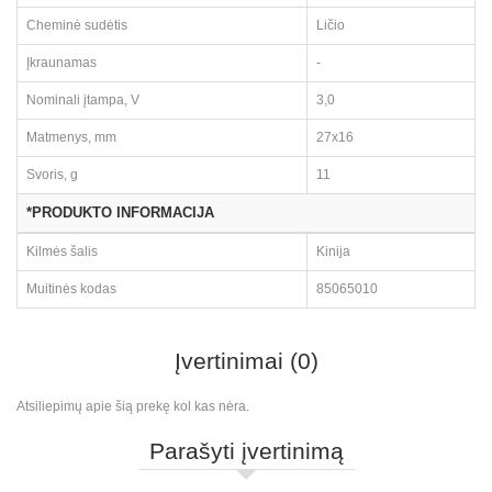
Cheminė sudėtis
Ličio
Įkraunamas
-
Nominali įtampa, V
3,0
Matmenys, mm
27x16
Svoris, g
11
*PRODUKTO INFORMACIJA
Kilmės šalis
Kinija
Muitinės kodas
85065010
Įvertinimai (0)
Atsiliepimų apie šią prekę kol kas nėra.
Parašyti įvertinimą