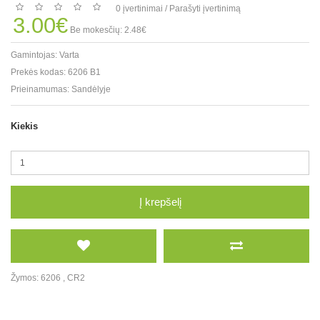
0 įvertinimai
/
Parašyti įvertinimą
3.00€
Be mokesčių: 2.48€
Gamintojas:
Varta
Prekės kodas:
6206 B1
Prieinamumas:
Sandėlyje
Kiekis
Į krepšelį
Žymos:
6206
,
CR2