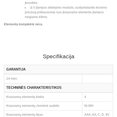
įkroviklio.
-Δ V įtampos stebėjimo modulis, sustanbdantis krovimo
procesą priklausomai nuo įkraunamo elemento įtampos
neigiamo kitimo.
Elementų komplekte nėra.
Specifikacija
GARANTIJA
24 mėn.
TECHNINĖS CHARAKTERISTIKOS
Kraunamų elementų kiekis
4
Kraunamų elementų cheminė sudėtis
Ni-MH
Kraunamų elementų tipas
AAA, AA, C, D, 9V