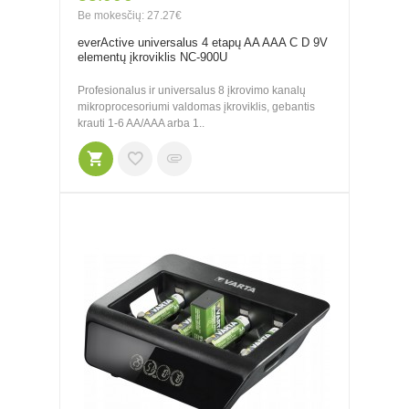
Be mokesčių: 27.27€
everActive universalus 4 etapų AA AAA C D 9V
elementų įkroviklis NC-900U
Profesionalus ir universalus 8 įkrovimo kanalų
mikroprocesoriumi valdomas įkroviklis, gebantis
krauti 1-6 AA/AAA arba 1..