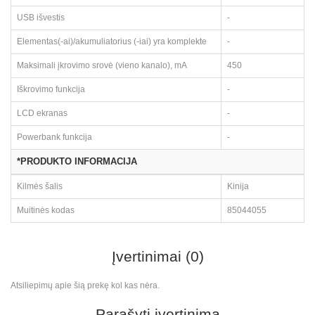
USB išvestis
-
Elementas(-ai)/akumuliatorius (-iai) yra komplekte
-
Maksimali įkrovimo srovė (vieno kanalo), mA
450
Iškrovimo funkcija
-
LCD ekranas
-
Powerbank funkcija
-
*PRODUKTO INFORMACIJA
Kilmės šalis
Kinija
Muitinės kodas
85044055
Įvertinimai (0)
Atsiliepimų apie šią prekę kol kas nėra.
Parašyti įvertinimą