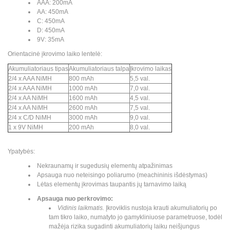
AAA: 200mA
AA: 450mA
C: 450mA
D: 450mA
9V: 35mA
Orientacinė įkrovimo laiko lentelė:
Akumuliatoriaus tipas
Akumuliatoriaus talpa
Įkrovimo laikas
2/4 x AAA NiMH
800 mAh
5,5 val.
2/4 x AAA NiMH
1000 mAh
7,0 val.
2/4 x AA NiMH
1600 mAh
4,5 val.
2/4 x AA NiMH
2600 mAh
7,5 val.
2/4 x C/D NiMH
3000 mAh
9,0 val.
1 x 9V NiMH
200 mAh
8,0 val.
Ypatybės:
Nekraunamų ir sugedusių elementų atpažinimas
Apsauga nuo neteisingo poliarumo (meachininis išdėstymas)
Lėtas elementų įkrovimas taupantis jų tarnavimo laiką
Apsauga nuo perkrovimo:
Vidinis laikmatis.
Įkroviklis nustoja krauti akumuliatorių po
tam tikro laiko, numatyto jo gamykliniuose parametruose, todėl
mažėja rizika sugadinti akumuliatorių laiku neišjungus