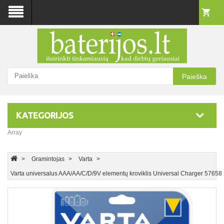
Paieška
KATEGORIJOS
Array
Gramintojas
Varta
Varta universalus AAA/AA/C/D/9V elementų kroviklis Universal Charger 57658