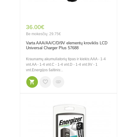
36.00€
Be mokesčių: 29.75€
Varta AAA/AA/C/D/9V elementų kroviklis LCD
Universal Charger Plus 57688
Kraunamų akumuliatorių tipas ir kiekis:AAA - 1-4
vnt.AA - 1-4 vnt.C - 1-4 vnt.D - 1-4 vnt.9V - 1
vnt.Energijos šaltinis:..