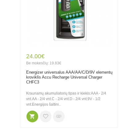
24.00€
Be mokesčių: 19.83€
Energizer universalus AAA/AA/C/D/9V elementų
kroviklis Accu Recharge Universal Charger
CHFC3
Kraunamų akumuliatorių tipas ir kiekis:AAA - 2/4
vnt.AA - 2/4 vnt.C - 2/4 vnt.D - 2/4 vnt.9V - 1/2
vnt.Energijos šaltini..