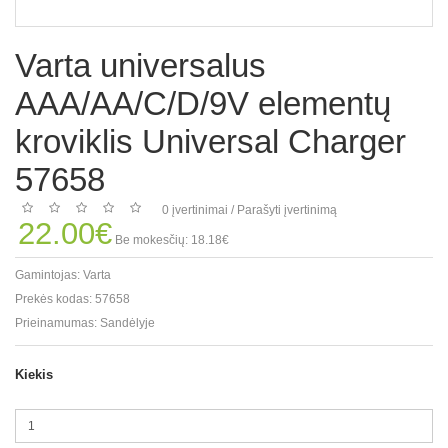
Varta universalus
AAA/AA/C/D/9V elementų
kroviklis Universal Charger
57658
0 įvertinimai
/
Parašyti įvertinimą
22.00€
Be mokesčių: 18.18€
Gamintojas:
Varta
Prekės kodas:
57658
Prieinamumas:
Sandėlyje
Kiekis