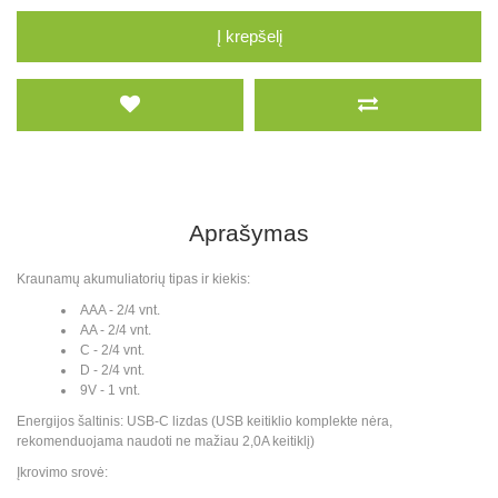
Į krepšelį
Aprašymas
Kraunamų akumuliatorių tipas ir kiekis:
AAA - 2/4 vnt.
AA - 2/4 vnt.
C - 2/4 vnt.
D - 2/4 vnt.
9V - 1 vnt.
Energijos šaltinis: USB-C lizdas (USB keitiklio komplekte nėra,
rekomenduojama naudoti ne mažiau 2,0A keitiklį)
Įkrovimo srovė: