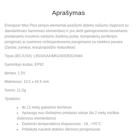
Aprašymas
Energizer Max Plus serijos elementai pasižymi dideliu našumu (lyginant su
standartiniais šarminiais elementais) ir yra skirti galingesniems bevieliams
prietaisams (nuolinio valdymo žaidimų pultai, kompiuterių periferijos
įrenginiai) ar įvairiems nešiojamiesiems įranginiams su elektros pavara
(žaislai, įrankiai, kraujospūdžio matuokliai).
Tipas (IEC/USA): LR03/AAA/MN2400/E92/AM4
Gamintojo kodas: EP92
Įtampa: 1,5V
Matmenys: 10.5 x 44.5 mm
Svoris: 11,5g
Ypatybės:
Iki 12 metų galiojimo terminas
Apsauga nuo išsiliejimo prietaiso viduje (iki 2 metų visiškai
išsikrovus elementams)
Darbinės temperatūros diapazonas: -18...+55°C
Pritaikyta naudoti didelės iškrovos įrenginiuose