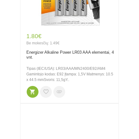
1.80€
Be mokesčių: 1.49€
Energizer Alkaline Power LR03 AAA elementai, 4
vnt.
Tipas (IEC/USA): LR03/AAA/MN2400/E92/AM4
Gamintojo kodas: E92 Įtampa: 1,5V Matmenys: 10.5
x 44.5 mmSvoris: 11,5gY..