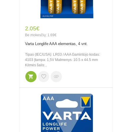
2.05€
Be mokesčių: 1.69€
Varta Longlife AAA elementas, 4 vnt.
Tipas (IEC/USA): LR03 / AAA Gamintojo kodas:
4103 Įtampa: 1,5V Matmenys: 10.5 x 44.5 mm
Kilmės šalis:..