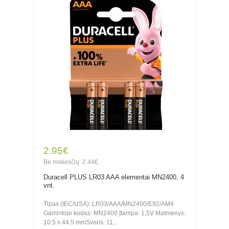
2.95€
Be mokesčių: 2.44€
Duracell PLUS LR03 AAA elementai MN2400, 4
vnt.
Tipas (IEC/USA): LR03/AAA/MN2400/E92/AM4
Gamintojo kodas: MN2400 Įtampa: 1,5V Matmenys:
10.5 x 44.5 mmSvoris: 11,..