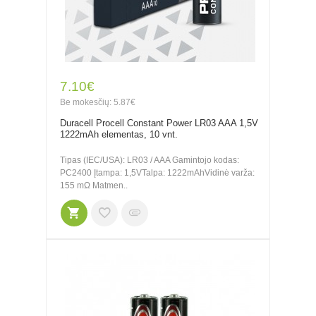
7.10€
Be mokesčių: 5.87€
Duracell Procell Constant Power LR03 AAA 1,5V
1222mAh elementas, 10 vnt.
Tipas (IEC/USA): LR03 / AAA Gamintojo kodas:
PC2400 Įtampa: 1,5VTalpa: 1222mAhVidinė varža:
155 mΩ Matmen..