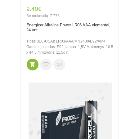
9.40€
Be mokesčių: 7.77€
Energizer Alkaline Power LR03 AAA elementai,
24 vnt.
Tipas (IEC/USA): LR03/AAA/MN2400/E92/AM4
Gamintojo kodas: E92 Įtampa: 1,5V Matmenys: 10.5
x 44.5 mmSvoris: 11,5gY..