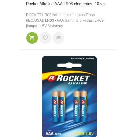
Rocket Alkaline AAA LR03 elementas, 10 vnt.
ROCKET LR03 šarminis elementas Tipas
(IEC/USA): LR03 / AAA Gamintojo kodas: LR03
Įtampa: 1,5V Matmeny..