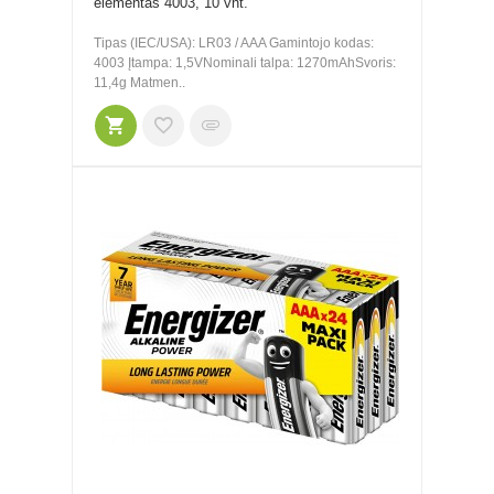
elementas 4003, 10 vnt.
Tipas (IEC/USA): LR03 / AAA Gamintojo kodas:
4003 Įtampa: 1,5VNominali talpa: 1270mAhSvoris:
11,4g Matmen..