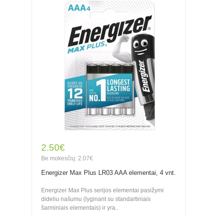
2.50€
Be mokesčių: 2.07€
Energizer Max Plus LR03 AAA elementai, 4 vnt.
Energizer Max Plus serijos elementai pasižymi
dideliu našumu (lyginant su standartiniais
šarminiais elementais) ir yra..