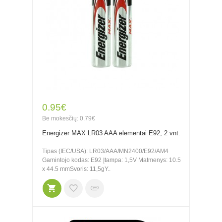
0.95€
Be mokesčių: 0.79€
Energizer MAX LR03 AAA elementai E92, 2 vnt.
Tipas (IEC/USA): LR03/AAA/MN2400/E92/AM4
Gamintojo kodas: E92 Įtampa: 1,5V Matmenys: 10.5
x 44.5 mmSvoris: 11,5gY..