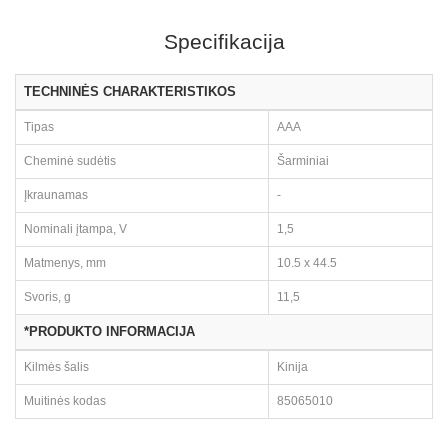
Specifikacija
TECHNINĖS CHARAKTERISTIKOS
Tipas
AAA
Cheminė sudėtis
Šarminiai
Įkraunamas
-
Nominali įtampa, V
1,5
Matmenys, mm
10.5 x 44.5
Svoris, g
11,5
*PRODUKTO INFORMACIJA
Kilmės šalis
Kinija
Muitinės kodas
85065010