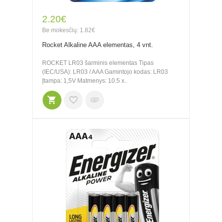
2.20€
Be mokesčių: 1.82€
Rocket Alkaline AAA elementas, 4 vnt.
ROCKET LR03 šarminis elementas Tipas
(IEC/USA): LR03 / AAA Gamintojo kodas: LR03
Įtampa: 1,5V Matmenys: 10.5 x..