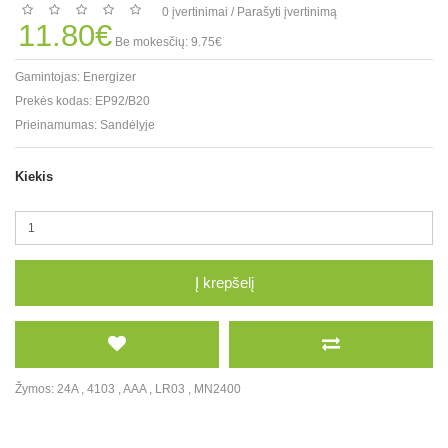
0 įvertinimai
/
Parašyti įvertinimą
11.80€
Be mokesčių: 9.75€
Gamintojas:
Energizer
Prekės kodas:
EP92/B20
Prieinamumas:
Sandėlyje
Kiekis
Į krepšelį
Žymos:
24A
,
4103
,
AAA
,
LR03
,
MN2400