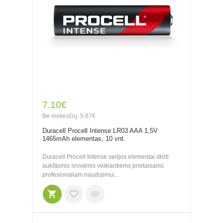
7.10€
Be mokesčių: 5.87€
Duracell Procell Intense LR03 AAA 1,5V
1465mAh elementas, 10 vnt.
Duracell Procell Intense serijos elementai skirti
aukštomis srovėmis veikiantiems prietaisams
profesionaliam naudojimui...